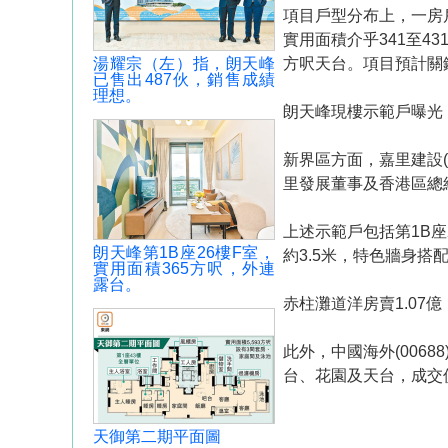
項目戶型分布上，一房戶
實用面積介乎341至4
湯耀宗（左）指，朗天峰
方呎天台。項目預計關鍵
已售出487伙，銷售成績
理想。
朗天峰現樓示範戶曝光
新界區方面，嘉里建設(
里發展董事及香港區總
上述示範戶包括第1B座
朗天峰第1B座26樓F室，
約3.5米，特色牆身
實用面積365方呎，外連
露台。
赤柱灘道洋房賣1.07億
此外，中國海外(006
台、花園及天台，成交價1
天御第二期平面圖