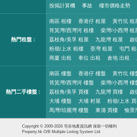
按揭計算機
事故
樓市價格走勢
南區 租樓
香港仔 租屋
黃竹坑 租
筲箕灣/西灣河 租樓
柴灣/小西灣 租
熱門租盤 :
荔枝角/美孚 租屋
九龍灣 租屋
啟
粉嶺/上水 租樓
荃灣 租屋
屯門 
商廈 出租
車位 出租
倉地 出租
南區 樓盤
香港仔 樓盤
黃竹坑 樓
筲箕灣/西灣河 樓盤
柴灣/小西灣 樓
熱門二手樓盤 :
荔枝角/美孚 買樓
九龍灣 買樓
啟
大埔 樓盤
大埔 村屋
粉嶺/上水 
馬灣/珀麗灣 樓盤
東涌 買樓
愉景
Copyright © 2000-2026 宅谷地產資訊網 保留一切權利
Property.hk O/B Multiple Listing System Ltd.