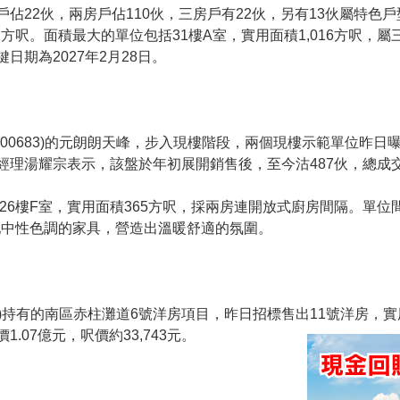
佔22伙，兩房戶佔110伙，三房戶有22伙，另有13伙屬特色
31方呎。面積最大的單位包括31樓A室，實用面積1,016方呎，屬
日期為2027年2月28日。
00683)的元朗朗天峰，步入現樓階段，兩個現樓示範單位昨日
經理湯耀宗表示，該盤於年初展開銷售後，至今沽487伙，總成交
26樓F室，實用面積365方呎，採兩房連開放式廚房間隔。單
搭配中性色調的家具，營造出溫暖舒適的氛圍。
88)持有的南區赤柱灘道6號洋房項目，昨日招標售出11號洋房，實用
.07億元，呎價約33,743元。