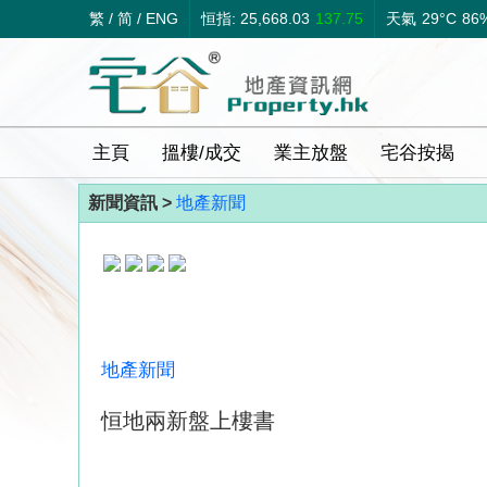
繁
/
简
/
ENG
恒指: 25,668.03
137.75
天氣
29°C
86
主頁
搵樓/成交
業主放盤
宅谷按揭
新聞資訊 >
地產新聞
地產新聞
恒地兩新盤上樓書