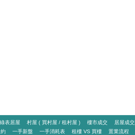
綠表居屋
村屋 ( 買村屋 / 租村屋 )
樓市成交
居屋成交
合約
一手新盤
一手消耗表
租樓 VS 買樓
置業流程