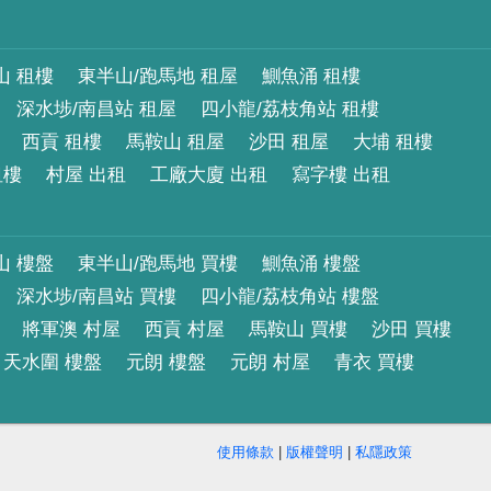
山 租樓
東半山/跑馬地 租屋
鰂魚涌 租樓
深水埗/南昌站 租屋
四小龍/荔枝角站 租樓
西貢 租樓
馬鞍山 租屋
沙田 租屋
大埔 租樓
租樓
村屋 出租
工廠大廈 出租
寫字樓 出租
山 樓盤
東半山/跑馬地 買樓
鰂魚涌 樓盤
深水埗/南昌站 買樓
四小龍/荔枝角站 樓盤
將軍澳 村屋
西貢 村屋
馬鞍山 買樓
沙田 買樓
天水圍 樓盤
元朗 樓盤
元朗 村屋
青衣 買樓
使用條款
|
版權聲明
|
私隱政策