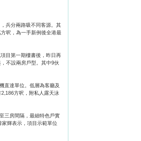
」，兵分兩路吸不同客源。其
萬方呎，為一手新例後全港最
載項目第一期樓書後，昨日再
起，不設兩房戶型。其中9伙
升降機直達單位。低層為客廳及
,186方呎，附私人露天泳
房至三房間隔，最細特色戶實
韓家輝表示，項目示範單位