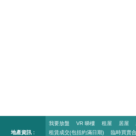
我要放盤
VR 睇樓
租屋
居屋
地產資訊 :
租賃成交(包括約滿日期)
臨時買賣