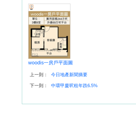
woodis一房戶平面圖
上一則：
今日地產新聞摘要
下一則：
中環甲廈呎租年跌6.5%