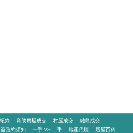
紀錄
資助房屋成交
村屋成交
離島成交
簽臨約須知
一手 VS 二手
地產代理
居屋百科