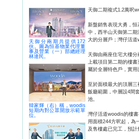
天御二期複式1.2萬呎w
新盤銷售表現大勇，恒基
中，西半山天御第二期
大的分層戶；灣仔活道w
天御分兩期共提供172
伙。圖為恒基物業代理董
事及營業（一）部總經理
天御由兩座住宅大樓分兩
林達民。
上載項目第二期的樓書
屬於全層特色戶，實用面
至於面積最大的頂層三複式
飯廳範圍，中層設4間
池。
韓家輝（右）稱，woodis
短期內對公眾開放示範單
灣仔活道woodis
位。
用面積244方呎起，
及售樓處已完工，預計