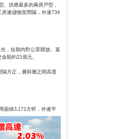
戶型。供應最多的兩房戶型，
三房連儲物室間隔，外連734
曝光，短期內對公眾開放。嘉
金額約21億元。
位間隔方正，層與層之間高度
面積3,171方呎，外連平