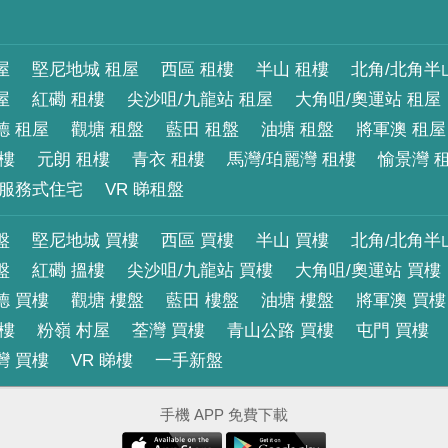
屋
堅尼地城 租屋
西區 租樓
半山 租樓
北角/北角半
屋
紅磡 租樓
尖沙咀/九龍站 租屋
大角咀/奧運站 租屋
德 租屋
觀塘 租盤
藍田 租盤
油塘 租盤
將軍澳 租屋
租樓
元朗 租樓
青衣 租樓
馬灣/珀麗灣 租樓
愉景灣 
服務式住宅
VR 睇租盤
盤
堅尼地城 買樓
西區 買樓
半山 買樓
北角/北角半
盤
紅磡 搵樓
尖沙咀/九龍站 買樓
大角咀/奧運站 買樓
德 買樓
觀塘 樓盤
藍田 樓盤
油塘 樓盤
將軍澳 買樓
買樓
粉嶺 村屋
荃灣 買樓
青山公路 買樓
屯門 買樓
灣 買樓
VR 睇樓
一手新盤
手機 APP 免費下載