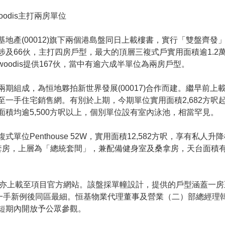
oodis主打兩房單位
地產(00012)旗下兩個港島盤同日上載樓書，實行「雙盤齊發
涉及66伙，主打四房戶型，最大的頂層三複式戶實用面積逾1.2
oodis提供167伙，當中有逾六成半單位為兩房戶型。
期組成，為恒地夥拍新世界發展(00017)合作而建。繼早前上
至一手住宅銷售網。有別於上期，今期單位實用面積2,682方呎
積均逾5,500方呎以上，個別單位設有室內泳池，相當罕見。
單位Penthouse 52W，實用面積12,582方呎，享有私人
套房，上層為「總統套間」，兼配備健身室及桑拿房，天台面積有2
的樓書亦上載至項目官方網站。該盤採單幢設計，提供的戶型涵蓋一
為一手新例後同區最細。恒基物業代理董事及營業（二）部總經理
短期內開放予公眾參觀。