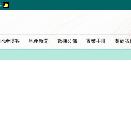
%
地產博客
地產新聞
數據公佈
置業手冊
關於我