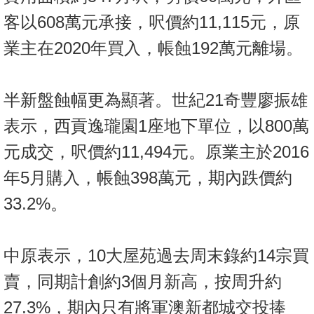
客以608萬元承接，呎價約11,115元，原
業主在2020年買入，帳蝕192萬元離場。
半新盤蝕幅更為顯著。世紀21奇豐廖振雄
表示，西貢逸瓏園1座地下單位，以800萬
元成交，呎價約11,494元。原業主於2016
年5月購入，帳蝕398萬元，期內跌價約
33.2%。
中原表示，10大屋苑過去周末錄約14宗買
賣，同期計創約3個月新高，按周升約
27.3%，期內只有將軍澳新都城交投捧