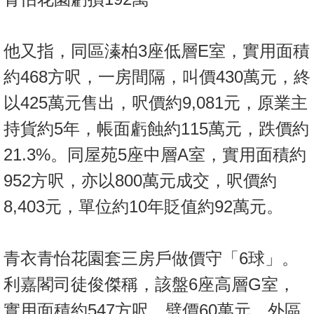
置
業
手
他又指，同區溱柏3座低層E室，實用面積
冊
約468方呎，一房間隔，叫價430萬元，終
關
以425萬元售出，呎價約9,081元，原業主
於
持貨約5年，帳面虧蝕約115萬元，跌價約
我
21.3%。同屋苑5座中層A室，實用面積約
們
952方呎，亦以800萬元成交，呎價約
8,403元，單位約10年貶值約92萬元。
青衣青怡花園套三房戶做價守「6球」。
利嘉閣司徒俊傑稱，該盤6座高層G室，
實用面積約547方呎，劈價60萬元，外區