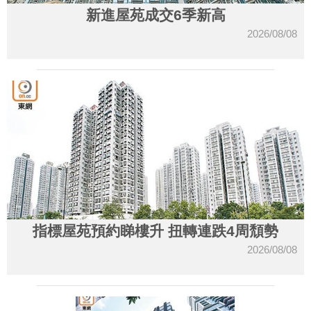
新進屋苑成交6季新高
2026/08/08
指標屋苑預約睇樓升 扭轉連跌4周頹勢
2026/08/08