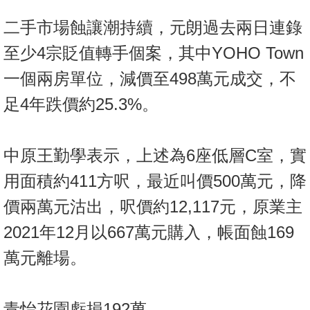
按
二手市場蝕讓潮持續，元朗過去兩日連錄
揭
至少4宗貶值轉手個案，其中YOHO Town
地
一個兩房單位，減價至498萬元成交，不
產
博
足4年跌價約25.3%。
客
地
中原王勤學表示，上述為6座低層C室，實
產
用面積約411方呎，最近叫價500萬元，降
新
聞
價兩萬元沽出，呎價約12,117元，原業主
2021年12月以667萬元購入，帳面蝕169
數
據
萬元離場。
公
佈
青怡花園虧損192萬