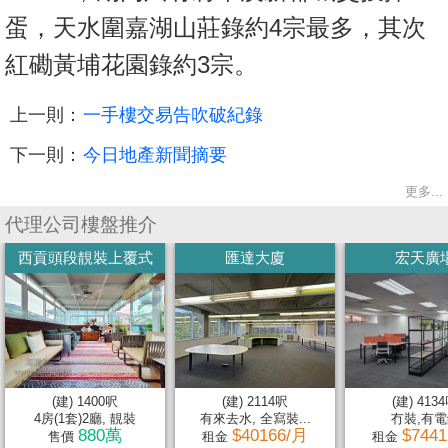
蛋，天水圍嘉湖山莊錄約4宗最多，其次
紅磡黃埔花園錄約3宗。
上一則：
一手樓交易告吹破紀錄
下一則：
今日地產新聞摘要
更多...
代理公司樓盤推介
西貢頭段靚裝上覆式
匯達大廈
宏天廣
(建) 1400呎
(建) 2114呎
(建) 413
4房(1套)2廳, 靚裝
有來去水, 全寫裝...
冇裝,有電
880萬
$40166/月
$744
售價
租金
租金