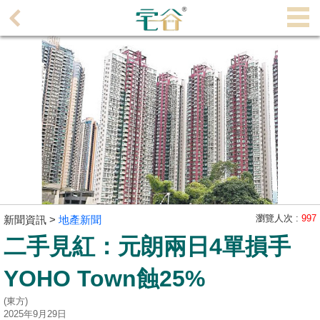
代
理
主
頁
搵
樓/
成
交
業
主
瀏覽人次 :
997
新聞資訊 >
地產新聞
放
二手見紅：元朗兩日4單損手
盤
YOHO Town蝕25%
宅
(東方)
谷
2025年9月29日