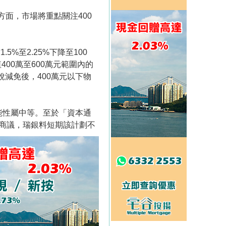
方面，市場將重點關注400
%至2.25%下降至100
00萬至600萬元範圍內的
稅減免後，400萬元以下物
能性屬中等。至於「資本通
商議，瑞銀料短期該計劃不