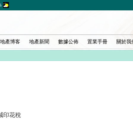
%
地產博客
地產新聞
數據公佈
置業手冊
關於我
減印花稅