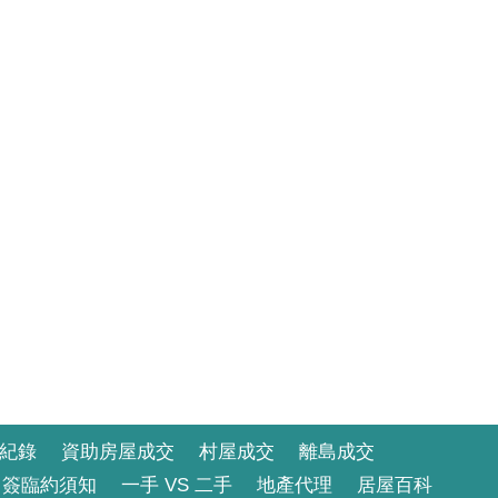
紀錄
資助房屋成交
村屋成交
離島成交
簽臨約須知
一手 VS 二手
地產代理
居屋百科