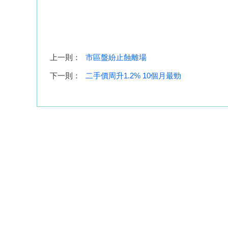
上一則：
市區盤紛止蝕離場
下一則：
二手價周升1.2% 10個月最勁