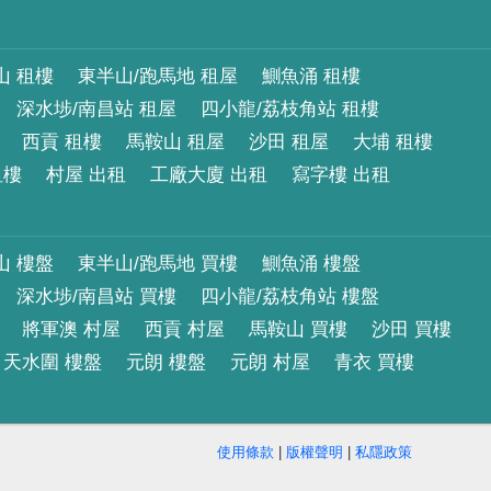
山 租樓
東半山/跑馬地 租屋
鰂魚涌 租樓
深水埗/南昌站 租屋
四小龍/荔枝角站 租樓
西貢 租樓
馬鞍山 租屋
沙田 租屋
大埔 租樓
租樓
村屋 出租
工廠大廈 出租
寫字樓 出租
山 樓盤
東半山/跑馬地 買樓
鰂魚涌 樓盤
深水埗/南昌站 買樓
四小龍/荔枝角站 樓盤
將軍澳 村屋
西貢 村屋
馬鞍山 買樓
沙田 買樓
天水圍 樓盤
元朗 樓盤
元朗 村屋
青衣 買樓
使用條款
|
版權聲明
|
私隱政策