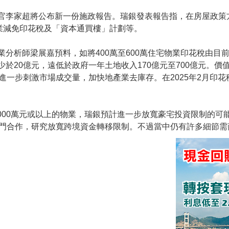
政長官李家超將公布新一份施政報告。瑞銀發表報告指，在房屋政策
物業減免印花稅及「資本通買樓」計劃等。
分析師梁展嘉預料，如將400萬至600萬住宅物業印花稅由目前1.5
於20億元，遠低於政府一年土地收入170億元至700億元。價值4
進一步刺激市場成交量，加快地產業去庫存。在2025年2月印花
000萬元或以上的物業，瑞銀預計進一步放寬豪宅投資限制的可
門合作，研究放寬跨境資金轉移限制。不過當中仍有許多細節需