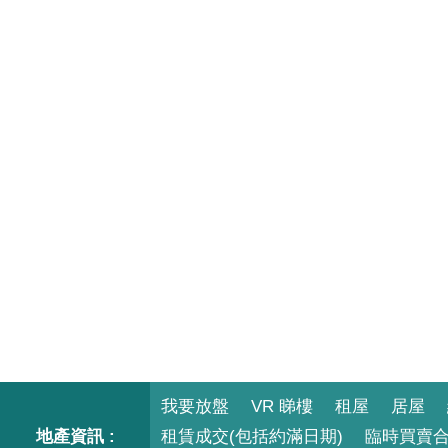
我要放盤
VR 睇樓
租屋
居屋
地產資訊 :
租賃成交(包括約滿日期)
臨時買賣