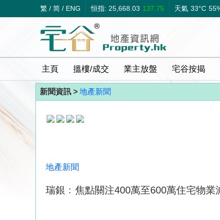
繁
/
简
/
ENG
恒指: 25,668.03
137.75
天氣
33°C
55
主頁
搵樓/成交
業主放盤
宅谷按揭
新聞資訊 >
地產新聞
地產新聞
瑞銀﹕焦點關注400萬至600萬住宅物業