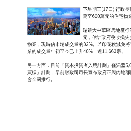
下星期三(17日) 行
萬至600萬元的住宅
瑞銀大中華區房地產行業
元，估計政府稅收損失少
物業，現時佔市場成交量的32%。若印花稅減免將
業的成交量年初至今已上升40%，達11,663宗。
另一方面，目前「資本投資者入境計劃」僅涵蓋5,
買樓」計劃，早前財政司司長宣布政府正與內地部
會全國推行。