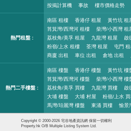
按揭計算機
事故
樓市價格走勢
南區 租樓
香港仔 租屋
黃竹坑 租
筲箕灣/西灣河 租樓
柴灣/小西灣 租
熱門租盤 :
荔枝角/美孚 租屋
九龍灣 租屋
啟
粉嶺/上水 租樓
荃灣 租屋
屯門 
商廈 出租
車位 出租
倉地 出租
南區 樓盤
香港仔 樓盤
黃竹坑 樓
筲箕灣/西灣河 樓盤
柴灣/小西灣 樓
熱門二手樓盤 :
荔枝角/美孚 買樓
九龍灣 買樓
啟
大埔 樓盤
大埔 村屋
粉嶺/上水 
馬灣/珀麗灣 樓盤
東涌 買樓
愉景
Copyright © 2000-2026 宅谷地產資訊網 保留一切權利
Property.hk O/B Multiple Listing System Ltd.