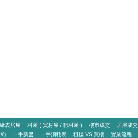
綠表居屋
村屋 ( 買村屋 / 租村屋 )
樓市成交
居屋成交
合約
一手新盤
一手消耗表
租樓 VS 買樓
置業流程