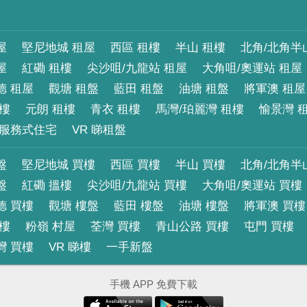
屋
堅尼地城 租屋
西區 租樓
半山 租樓
北角/北角半
屋
紅磡 租樓
尖沙咀/九龍站 租屋
大角咀/奧運站 租屋
德 租屋
觀塘 租盤
藍田 租盤
油塘 租盤
將軍澳 租屋
租樓
元朗 租樓
青衣 租樓
馬灣/珀麗灣 租樓
愉景灣 
服務式住宅
VR 睇租盤
盤
堅尼地城 買樓
西區 買樓
半山 買樓
北角/北角半
盤
紅磡 搵樓
尖沙咀/九龍站 買樓
大角咀/奧運站 買樓
德 買樓
觀塘 樓盤
藍田 樓盤
油塘 樓盤
將軍澳 買樓
買樓
粉嶺 村屋
荃灣 買樓
青山公路 買樓
屯門 買樓
灣 買樓
VR 睇樓
一手新盤
手機 APP 免費下載