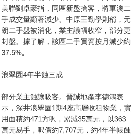
置
美聯劉卓豪指，同區新盤搶客，將軍澳二
業
手成交量顯著減少。中原王勤學則稱，元
手
冊
朗二手盤被消化，業主議幅收窄，部分更
封盤。據了解，該區二手買賣按月減少約
關
於
37.5%。
我
們
浪翠園4年半蝕三成
部分業主蝕讓吸客。晉誠地產李德鴻表
示，深井浪翠園1期4座高層收租物業，實
用面積約471方呎，累減35萬元，以363
萬元易手，呎價約7,707元，約4年半帳蝕