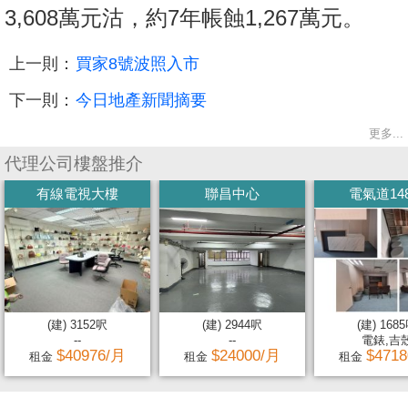
3,608萬元沽，約7年帳蝕1,267萬元。
上一則：
買家8號波照入市
下一則：
今日地產新聞摘要
更多...
代理公司樓盤推介
有線電視大樓
聯昌中心
電氣道14
(建) 3152呎
(建) 2944呎
(建) 168
--
--
電錶,吉
$40976/月
$24000/月
$471
租金
租金
租金