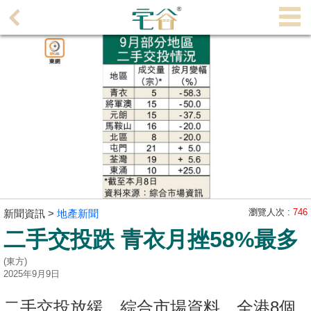
代
理
主
頁
搵
樓/
成
交
業
主
瀏覽人次 :
746
新聞資訊 >
地產新聞
放
二手交投跌 青衣月挫58%最多
盤
(東方)
2025年9月9日
宅
谷
二手交投放緩，綜合市場資料，全港8個