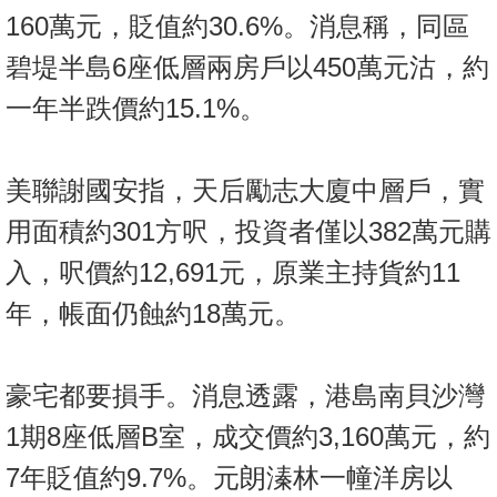
160萬元，貶值約30.6%。消息稱，同區
碧堤半島6座低層兩房戶以450萬元沽，約
一年半跌價約15.1%。
美聯謝國安指，天后勵志大廈中層戶，實
用面積約301方呎，投資者僅以382萬元購
入，呎價約12,691元，原業主持貨約11
年，帳面仍蝕約18萬元。
豪宅都要損手。消息透露，港島南貝沙灣
1期8座低層B室，成交價約3,160萬元，約
7年貶值約9.7%。元朗溱林一幢洋房以