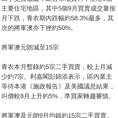
按
主要住宅地區，其中5個9月買賣成交量按
揭
月下跌，青衣期內跌幅約58.3%最多，其
地
次的將軍澳亦下挫約50%。
產
博
客
將軍澳元朗減至15宗
地
產
青衣本月暫錄約5宗二手買賣，較上月減
新
少約7宗。利嘉閣彭錦添表示，區內業主
聞
等待本港《施政報告》及美國議息結果，
數
叫價較8月上升約5%，準買家轉趨審慎。
據
公
佈
將軍澳及元朗9月均錄約15宗二手買賣。