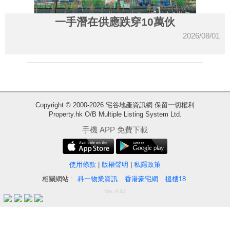
一手潛在供應跌穿10萬伙
2026/08/01
Copyright © 2000-2026 宅谷地產資訊網 保留一切權利
Property.hk O/B Multiple Listing System Ltd.
收
手機 APP 免費下載
藏
樓
盤
使用條款
|
版權聲明
|
私隱政策
相關網站 :
科一物業資訊
香港豪宅網
搵樓18
繁
简
ENG
Ver. 9.41
體
体