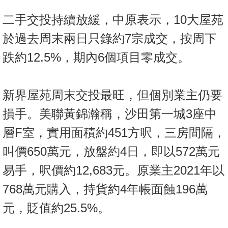
按
二手交投持續放緩，中原表示，10大屋苑
揭
於過去周末兩日只錄約7宗成交，按周下
地
跌約12.5%，期內6個項目零成交。
產
博
客
新界屋苑周末交投最旺，但個別業主仍要
地
損手。美聯黃錦瀚稱，沙田第一城3座中
產
層F室，實用面積約451方呎，三房間隔，
新
聞
叫價650萬元，放盤約4日，即以572萬元
易手，呎價約12,683元。原業主2021年以
數
據
768萬元購入，持貨約4年帳面蝕196萬
公
元，貶值約25.5%。
佈