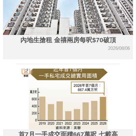
內地生搶租 金禧兩房每呎$70破頂
2026/08/06
首7月一手成交面積667萬呎 七載高