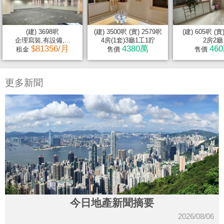
(建) 3698呎
(建) 3500呎 (實) 2579呎
(建) 605呎 (實
企理寫裝,有設備,...
4房(1套)3廳1工1貯
2房2廳
$81356/月
4380萬
46
租金
售價
售價
更多新聞
今日地產新聞摘要
2026/08/06