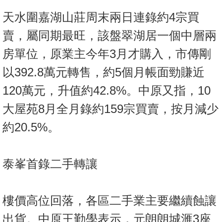
置
天水圍嘉湖山莊周末兩日連錄約4宗買
業
手
賣，屬同期最旺，該盤翠湖居一個中層兩
冊
房單位，原業主今年3月才購入，市傳剛
關
以392.8萬元轉售，約5個月帳面勁賺近
於
120萬元，升值約42.8%。中原又指，10
我
大屋苑8月全月錄約159宗買賣，按月減少
們
約20.5%。
泰峯首錄二手轉讓
樓價高位回落，各區二手業主要繼續蝕讓
出貨。中原王勤學表示，元朗朗城滙3座