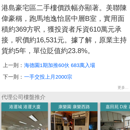
港島豪宅區二手樓價跌幅亦顯著。美聯陳
偉豪稱，跑馬地逸怡居中層B室，實用面
積約369方呎，獲投資者斥資610萬元承
接，呎價約16,531元。據了解，原業主持
貨約5年，單位貶值約23.8%。
上一則：
海德園1期加推60伙 683萬入場
下一則：
一手交投上月2000宗
更多...
代理公司樓盤推介
港運城 港運大廈
康樂園 康樂西路
嘉田苑 D座