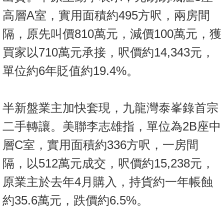
高層A室，實用面積約495方呎，兩房間
隔，原先叫價810萬元，減價100萬元，獲
買家以710萬元承接，呎價約14,343元，
單位約6年貶值約19.4%。
半新盤業主加快套現，九龍灣泰峯錄首宗
二手轉讓。美聯李志雄指，單位為2B座中
層C室，實用面積約336方呎，一房間
隔，以512萬元成交，呎價約15,238元，
原業主於去年4月購入，持貨約一年帳蝕
約35.6萬元，跌價約6.5%。