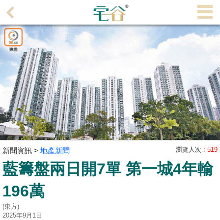
代
理
主
頁
搵
樓/
成
交
業
主
瀏覽人次 :
519
新聞資訊 >
地產新聞
放
藍籌盤兩日開7單 第一城4年輸
盤
196萬
宅
(東方)
谷
2025年9月1日