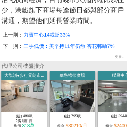
少，港鐵旗下商場每逢節日都與部分商戶
溝通，期望他們延長營業時間。
上一則：
力寶中心14載貶33%
下一則：
二手低價：美孚持11年仍蝕 杏花邨輸7%
更多...
代理公司樓盤推介
大旗嶺●步行元朗市...
華懋禮頓廣場
聯昌中
(建) 480呎
(建) 795呎
(建) 294
2房1廳1廁
--
--
318萬
$30210/月
$240
售價
租金
租金