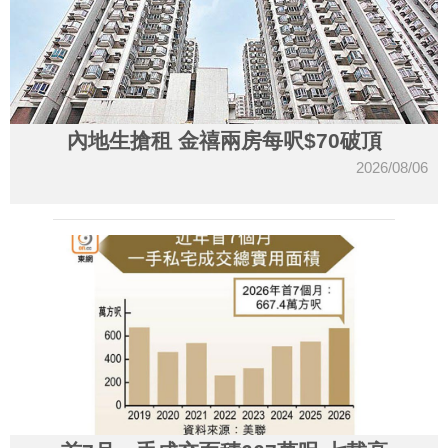
內地生搶租 金禧兩房每呎$70破頂
2026/08/06