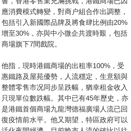
響，香港零售業充滿挑戰，港鐵商場已因
應消費模式轉變，對商户組合作出調整，
包括引入新國際品牌及將食肆比例由20%
增至30%，亦與中小微企共渡時艱，包括
商場旗下7間戲院。
他指，現時港鐵商場的出租率100%，受
惠鐵路及屋苑優勢，人流穩定，生意額與
整體零售市况同步呈跌幅，猶幸租金收入
只現單位數跌幅。其中已有45年歷史，亦
是港鐵首個商場九龍灣德福廣場人流已回
復疫情前水平。他又期望，特區政府可以
活化夜間經濟，目前晚市人流的確比以往