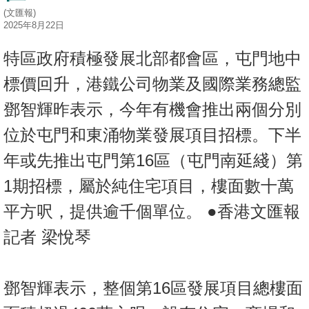
按
(文匯報)
2025年8月22日
揭
特區政府積極發展北部都會區，屯門地中
地
產
標價回升，港鐵公司物業及國際業務總監
博
鄧智輝昨表示，今年有機會推出兩個分別
客
位於屯門和東涌物業發展項目招標。下半
地
年或先推出屯門第16區（屯門南延綫）第
產
新
1期招標，屬於純住宅項目，樓面數十萬
聞
平方呎，提供逾千個單位。 ●香港文匯報
數
記者 梁悅琴
據
公
鄧智輝表示，整個第16區發展項目總樓面
佈