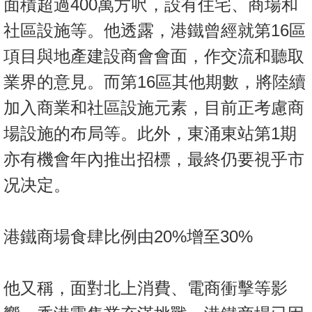
面積超過400萬方呎，設有住宅、商場和
置
社區設施等。他透露，港鐵曾經就第16區
業
手
項目與地產建設商會會面，作交流和聽取
冊
業界的意見。而第16區其他期數，將陸續
關
加入商業和社區設施元素，目前正考慮商
於
場設施的布局等。此外，東涌東站第1期
我
們
亦有機會年內推出招標，最終仍要視乎市
况决定。
港鐵商場食肆比例由20%增至30%
他又稱，面對北上消費、電商衝擊等影