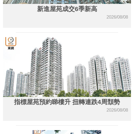
新進屋苑成交6季新高
2026/08/08
指標屋苑預約睇樓升 扭轉連跌4周頹勢
2026/08/08