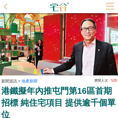
代
理
主
頁
搵
樓/
成
交
業
主
瀏覽人次 :
528
新聞資訊 >
地產新聞
放
港鐵擬年內推屯門第16區首期
盤
招標 純住宅項目 提供逾千個單
宅
位
谷