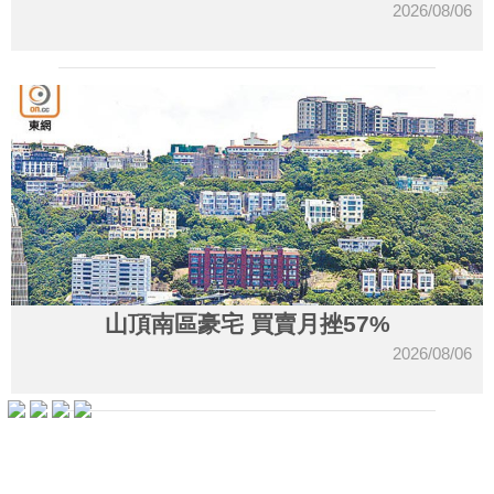
2026/08/06
收
藏
樓
山頂南區豪宅 買賣月挫57%
盤
2026/08/06
繁
简
ENG
體
体