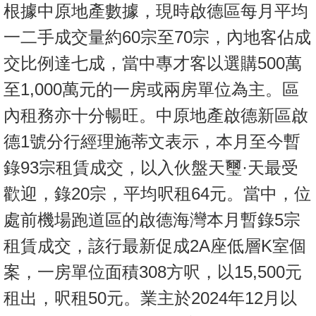
根據中原地產數據，現時啟德區每月平均
一二手成交量約60宗至70宗，內地客佔成
交比例達七成，當中專才客以選購500萬
至1,000萬元的一房或兩房單位為主。區
內租務亦十分暢旺。中原地產啟德新區啟
德1號分行經理施蒂文表示，本月至今暫
錄93宗租賃成交，以入伙盤天璽·天最受
歡迎，錄20宗，平均呎租64元。當中，位
處前機場跑道區的啟德海灣本月暫錄5宗
租賃成交，該行最新促成2A座低層K室個
案，一房單位面積308方呎，以15,500元
租出，呎租50元。業主於2024年12月以