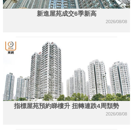
新進屋苑成交6季新高
2026/08/08
指標屋苑預約睇樓升 扭轉連跌4周頹勢
2026/08/08