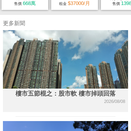
668萬
$37000/月
139
售價
租金
售價
更多新聞
樓市五節棍之：股市軟 樓市掉頭回落
2026/08/08