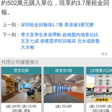
約502萬元購入單位，現享約3.7厘租金回
報。
上一則：
深圳租金回報僅1.7厘 香港逾3厘完勝
下一則：
專才及學生來港帶動 啟德盤內地客佔比
五至七成 港樓需求旺回報高 北水成新盤
大水喉
更多...
代理公司樓盤推介
豐景花園
建發里4號
[全幢覆式]180
(建) 687呎 (實) 537呎
(建) 2510呎
(建) 2100呎 (實
3房2廳, 雅裝
--
4房(1套)2廳, 