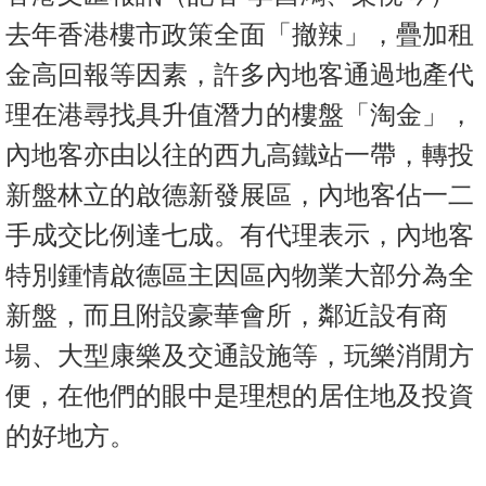
按
去年香港樓市政策全面「撤辣」，疊加租
揭
金高回報等因素，許多內地客通過地產代
地
理在港尋找具升值潛力的樓盤「淘金」，
產
博
內地客亦由以往的西九高鐵站一帶，轉投
客
新盤林立的啟德新發展區，內地客佔一二
地
手成交比例達七成。有代理表示，內地客
產
特別鍾情啟德區主因區內物業大部分為全
新
新盤，而且附設豪華會所，鄰近設有商
聞
場、大型康樂及交通設施等，玩樂消閒方
數
便，在他們的眼中是理想的居住地及投資
據
公
的好地方。
佈