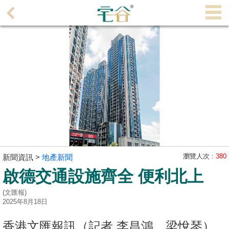
代
理
主
頁
搵
樓/
成
交
業
主
瀏覽人次 :
380
新聞資訊 >
地產新聞
放
啟德交通設施齊全 便利北上
盤
(文匯報)
2025年8月18日
宅
谷
香港文匯報訊（記者 李昌鴻、梁悅琴）