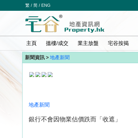
繁
/
简
/
ENG
主頁
搵樓/成交
業主放盤
宅谷按揭
新聞資訊 >
地產新聞
地產新聞
銀行不會因物業估價跌而「收遮」