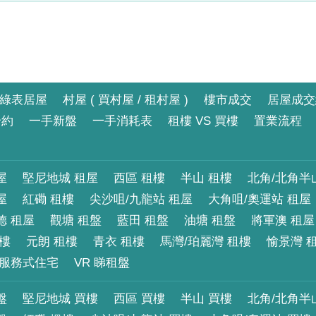
綠表居屋
村屋 ( 買村屋 / 租村屋 )
樓市成交
居屋成交
合約
一手新盤
一手消耗表
租樓 VS 買樓
置業流程
屋
堅尼地城 租屋
西區 租樓
半山 租樓
北角/北角半
屋
紅磡 租樓
尖沙咀/九龍站 租屋
大角咀/奧運站 租屋
德 租屋
觀塘 租盤
藍田 租盤
油塘 租盤
將軍澳 租屋
租樓
元朗 租樓
青衣 租樓
馬灣/珀麗灣 租樓
愉景灣 
服務式住宅
VR 睇租盤
盤
堅尼地城 買樓
西區 買樓
半山 買樓
北角/北角半