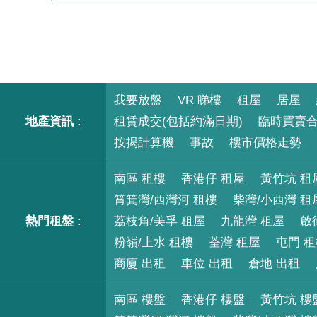
我要放盤
VR 睇樓
租屋
居屋
地產資訊 :
租賃成交(包括約滿日期)
臨時買賣
按揭計算機
事故
樓市價格走勢
南區 租樓
香港仔 租屋
黃竹坑 租
筲箕灣/西灣河 租樓
柴灣/小西灣 租
熱門租盤 :
荔枝角/美孚 租屋
九龍灣 租屋
啟
粉嶺/上水 租樓
荃灣 租屋
屯門 
商廈 出租
車位 出租
倉地 出租
南區 樓盤
香港仔 樓盤
黃竹坑 樓