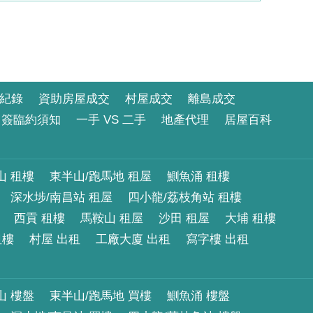
紀錄
資助房屋成交
村屋成交
離島成交
簽臨約須知
一手 VS 二手
地產代理
居屋百科
山 租樓
東半山/跑馬地 租屋
鰂魚涌 租樓
深水埗/南昌站 租屋
四小龍/荔枝角站 租樓
西貢 租樓
馬鞍山 租屋
沙田 租屋
大埔 租樓
租樓
村屋 出租
工廠大廈 出租
寫字樓 出租
山 樓盤
東半山/跑馬地 買樓
鰂魚涌 樓盤