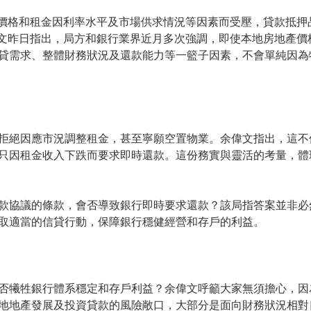
價格和租金因利率水平及市場供求情況等因素而受壓，貸款抵押
文昨日指出，局方和銀行業界近月多次強調，即使本地房地產價
貸需求、整體財務狀況及還款能力等一籃子因素，不會單純因為
拒絕因應市況調整租金，甚至寧願空置物業。余偉文指出，這不
只因租金收入下跌而要求即時還款。這份務實與靈活的考量，體
款協議的條款，會否導致銀行即時要求還款？該局指答案並非必
取適當的信貸行動，保障銀行穩健經營和存戶的利益。
否犧牲銀行體系穩定和存戶利益？余偉文呼籲大家無須擔心，因
地地產發展及投資貸款的風險敞口，大部分是面向財務狀況相對