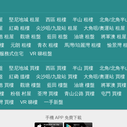
屋
堅尼地城 租屋
西區 租樓
半山 租樓
北角/北角半
屋
紅磡 租樓
尖沙咀/九龍站 租屋
大角咀/奧運站 租屋
德 租屋
觀塘 租盤
藍田 租盤
油塘 租盤
將軍澳 租屋
租樓
元朗 租樓
青衣 租樓
馬灣/珀麗灣 租樓
愉景灣 
服務式住宅
VR 睇租盤
盤
堅尼地城 買樓
西區 買樓
半山 買樓
北角/北角半
盤
紅磡 搵樓
尖沙咀/九龍站 買樓
大角咀/奧運站 買樓
德 買樓
觀塘 樓盤
藍田 樓盤
油塘 樓盤
將軍澳 買樓
買樓
粉嶺 村屋
荃灣 買樓
青山公路 買樓
屯門 買樓
灣 買樓
VR 睇樓
一手新盤
手機 APP 免費下載