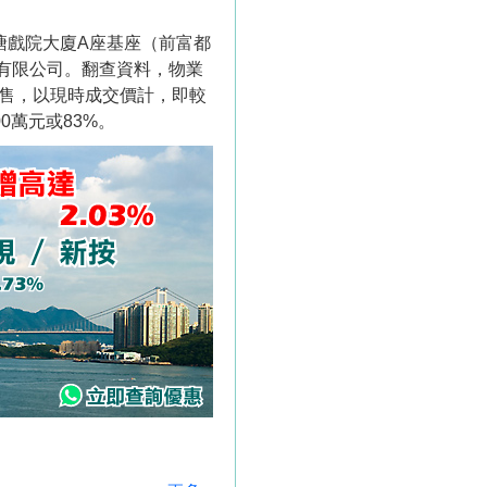
塘戲院大廈A座基座（前富都
團有限公司。翻查資料，物業
放售，以現時成交價計，即較
0萬元或83%。