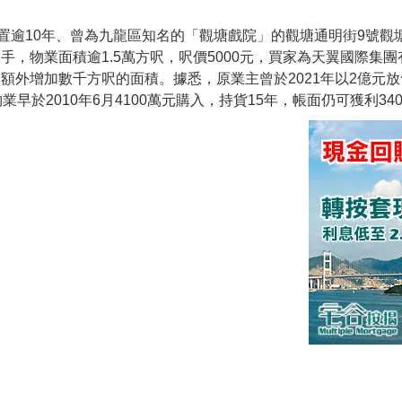
空置逾10年、曾為九龍區知名的「觀塘戲院」的觀塘通明街9號觀
手，物業面積逾1.5萬方呎，呎價5000元，買家為天翼國際集
會額外增加數千方呎的面積。據悉，原業主曾於2021年以2億元
早於2010年6月4100萬元購入，持貨15年，帳面仍可獲利340