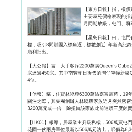
【東方日報】指，樓價
主要屋苑價格表現的指
月同期放緩，屯門、將
【星島日報】曰，屯門
標，吸引8間財團入標角逐，標數創近1年新高紀
順利批出。
【大公報】言，大手客斥2200萬購Queen's 
宗達逾450宗。其中南豐昨日拆售的灣仔單幢新盤Qu
4伙。
【信報】稱，佳寶林曉毅6300萬沽嘉富麗苑，1
關注之際，其集團創辦人林曉毅家族近月突然密密沽
3200萬元或一倍，除扭轉該家族此前連續三度蝕
【HK01】報導，居屋業主升級私樓，506萬買屯
花園一伙兩房單位最新以506萬元沽出，呎價為8,3