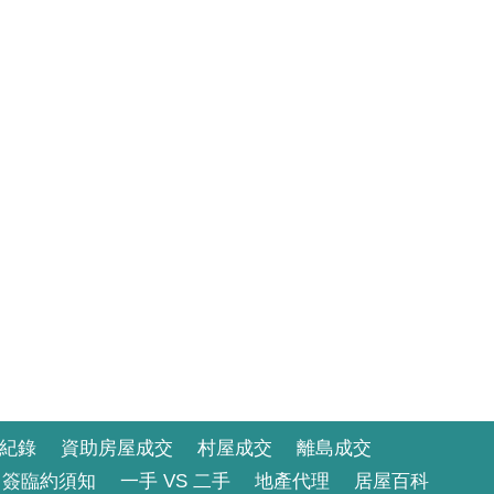
紀錄
資助房屋成交
村屋成交
離島成交
簽臨約須知
一手 VS 二手
地產代理
居屋百科