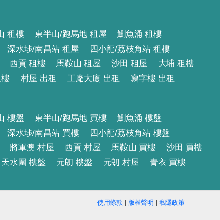
山 租樓
東半山/跑馬地 租屋
鰂魚涌 租樓
深水埗/南昌站 租屋
四小龍/荔枝角站 租樓
西貢 租樓
馬鞍山 租屋
沙田 租屋
大埔 租樓
租樓
村屋 出租
工廠大廈 出租
寫字樓 出租
山 樓盤
東半山/跑馬地 買樓
鰂魚涌 樓盤
深水埗/南昌站 買樓
四小龍/荔枝角站 樓盤
將軍澳 村屋
西貢 村屋
馬鞍山 買樓
沙田 買樓
天水圍 樓盤
元朗 樓盤
元朗 村屋
青衣 買樓
使用條款
|
版權聲明
|
私隱政策