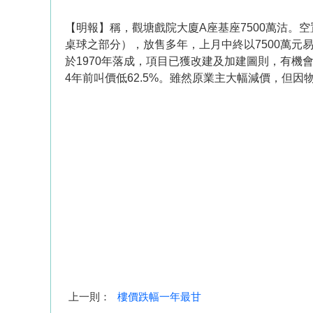
【明報】稱，觀塘戲院大廈A座基座7500萬沽。
桌球之部分），放售多年，上月中終以7500萬元易
於1970年落成，項目已獲改建及加建圖則，有機
4年前叫價低62.5%。雖然原業主大幅減價，但因物業
上一則：
樓價跌幅一年最甘