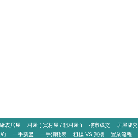
綠表居屋
村屋 ( 買村屋 / 租村屋 )
樓市成交
居屋成交
合約
一手新盤
一手消耗表
租樓 VS 買樓
置業流程