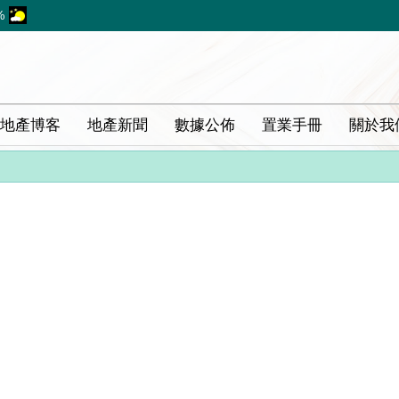
%
地產博客
地產新聞
數據公佈
置業手冊
關於我