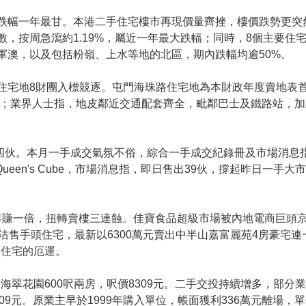
跌幅一年最甘。本港二手住宅樓市再現價量齊挫，樓價跌勢更突
數，按周急瀉約1.19%，屬近一年最大跌幅；同時，8個主要住
軍澳，以及包括粉嶺、上水等地的北區，期內跌幅均逾50%。
住宅地8財團入標競逐。屯門海珠路住宅地為本財政年度賣地表
錄；業界人士指，地皮鄰近交通配套齊全，毗鄰巴士及鐵路站，
Cube四伙。本月一手成交氣氛不俗，綜合一手成交紀錄冊及市場消息
een's Cube，市場消息指，即日售出39伙，撐起昨日一手大
9年賺一倍，扭轉賣樓三連蝕。佳寶食品超級市場被內地電商巨頭京東
售手頭住宅，最新以6300萬元賣出中半山嘉富麗苑4房豪宅連
賣住宅的厄運。
門海翠花園600呎兩房，呎價8309元。二手交投持續增多，部
09元。原業主早於1999年購入單位，帳面獲利336萬元離場，