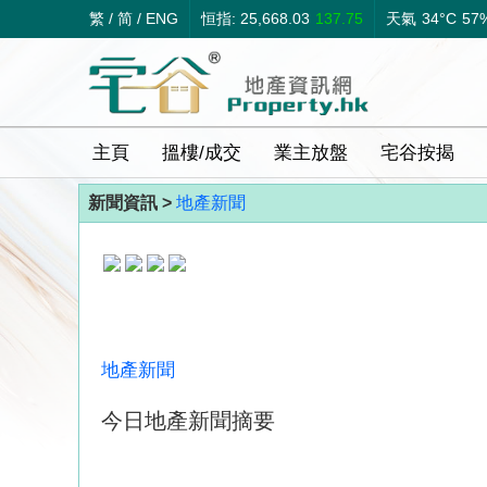
繁
/
简
/
ENG
恒指: 25,668.03
137.75
天氣
34°C
57
主頁
搵樓/成交
業主放盤
宅谷按揭
新聞資訊 >
地產新聞
地產新聞
今日地產新聞摘要