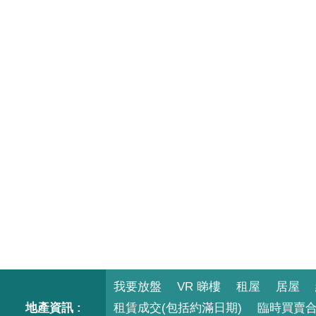
我要放盤
VR 睇樓
租屋
居屋
地產資訊 :
租賃成交(包括約滿日期)
臨時買賣