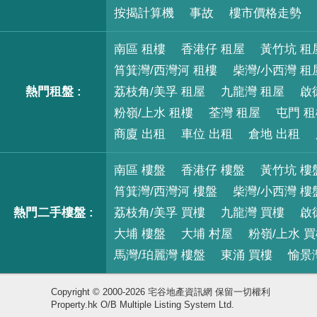
按揭計算機
事故
樓市價格走勢
南區 租樓
香港仔 租屋
黃竹坑 租
筲箕灣/西灣河 租樓
柴灣/小西灣 租
熱門租盤 :
荔枝角/美孚 租屋
九龍灣 租屋
啟
粉嶺/上水 租樓
荃灣 租屋
屯門 
商廈 出租
車位 出租
倉地 出租
南區 樓盤
香港仔 樓盤
黃竹坑 樓
筲箕灣/西灣河 樓盤
柴灣/小西灣 樓
熱門二手樓盤 :
荔枝角/美孚 買樓
九龍灣 買樓
啟
大埔 樓盤
大埔 村屋
粉嶺/上水 
馬灣/珀麗灣 樓盤
東涌 買樓
愉景
Copyright © 2000-2026 宅谷地產資訊網 保留一切權利
Property.hk O/B Multiple Listing System Ltd.