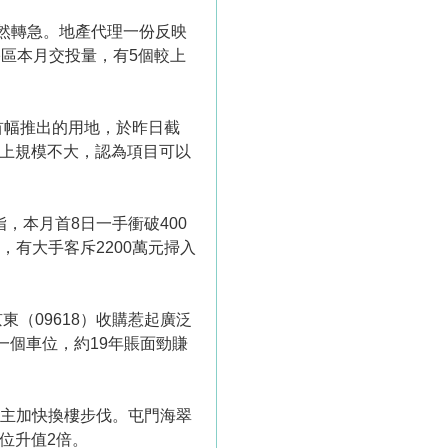
然轉急。地產代理一份反映
宅區本月交投量，有5個較上
首幅推出的用地，於昨日截
加上規模不大，認為項目可以
指，本月首8日一手衝破400
市，有大手客斥2200萬元掃入
（09618）收購惹起廣泛
一個車位，約19年賬面勁賺
分業主加快換樓步伐。屯門海翠
單位升值2倍。