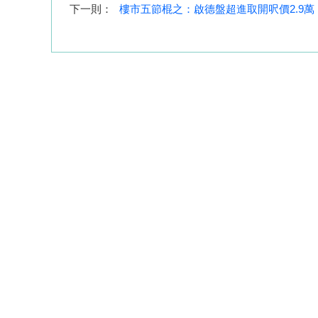
下一則：
樓市五節棍之：啟德盤超進取開呎價2.9萬