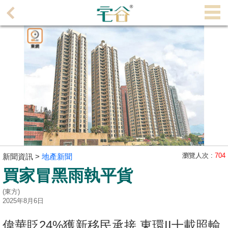
代
理
主
頁
搵
樓/
成
交
業
主
瀏覽人次 :
704
新聞資訊 >
地產新聞
放
買家冒黑雨執平貨
盤
(東方)
2025年8月6日
宅
谷
偉華貶24%獲新移民承接 東環II十載照輸