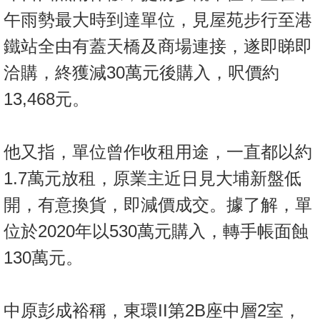
置
午雨勢最大時到達單位，見屋苑步行至港
業
鐵站全由有蓋天橋及商場連接，遂即睇即
手
冊
洽購，終獲減30萬元後購入，呎價約
13,468元。
關
於
我
他又指，單位曾作收租用途，一直都以約
們
1.7萬元放租，原業主近日見大埔新盤低
開，有意換貨，即減價成交。據了解，單
位於2020年以530萬元購入，轉手帳面蝕
130萬元。
中原彭成裕稱，東環II第2B座中層2室，