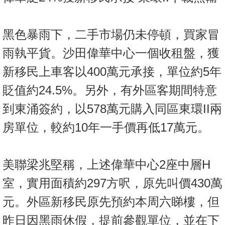
按
揭
黑色暴雨下，二手市場仍未停頓，買家冒
地
雨執平貨。沙田偉華中心一個收租盤，獲
產
博
新移民上車客以400萬元承接，單位約5年
客
貶值約24.5%。另外，有外區客期間特意
地
到東涌簽約，以578萬元購入同區東環II兩
產
房單位，較約10年一手價再低17萬元。
新
聞
美聯梁兆堅稱，上述偉華中心2座中層H
數
室，實用面積約297方呎，原先叫價430萬
據
公
元。外區新移民原先預約本周六睇樓，但
佈
昨日因黑雨休假，提前參觀單位，並在下