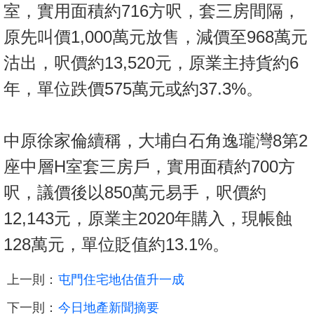
室，實用面積約716方呎，套三房間隔，
原先叫價1,000萬元放售，減價至968萬元
沽出，呎價約13,520元，原業主持貨約6
年，單位跌價575萬元或約37.3%。
中原徐家倫續稱，大埔白石角逸瓏灣8第2
座中層H室套三房戶，實用面積約700方
呎，議價後以850萬元易手，呎價約
12,143元，原業主2020年購入，現帳蝕
128萬元，單位貶值約13.1%。
上一則：
屯門住宅地估值升一成
下一則：
今日地產新聞摘要