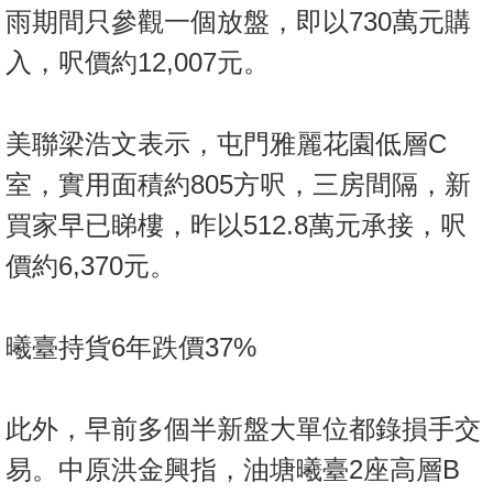
雨期間只參觀一個放盤，即以730萬元購
入，呎價約12,007元。
美聯梁浩文表示，屯門雅麗花園低層C
室，實用面積約805方呎，三房間隔，新
買家早已睇樓，昨以512.8萬元承接，呎
價約6,370元。
曦臺持貨6年跌價37%
此外，早前多個半新盤大單位都錄損手交
易。中原洪金興指，油塘曦臺2座高層B