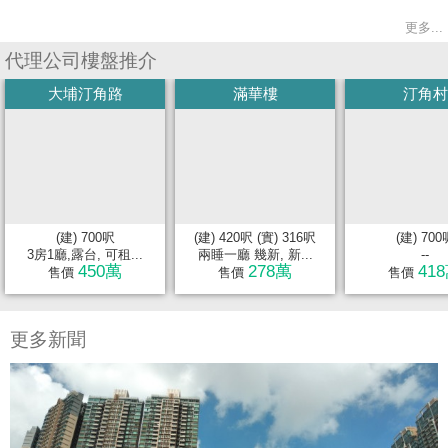
更多...
代理公司樓盤推介
大埔汀角路
滿華樓
汀角村
(建) 700呎
(建) 420呎 (實) 316呎
(建) 700
3房1廳,露台, 可租...
兩睡一廳 幾新, 新...
--
450萬
278萬
41
售價
售價
售價
更多新聞