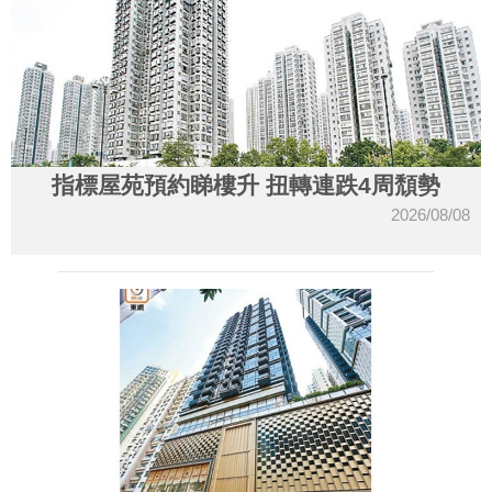
指標屋苑預約睇樓升 扭轉連跌4周頹勢
2026/08/08