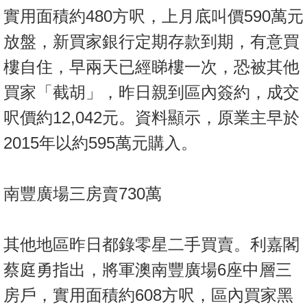
實用面積約480方呎，上月底叫價590萬元
放盤，新買家銀行定期存款到期，有意買
樓自住，早兩天已經睇樓一次，恐被其他
買家「截胡」，昨日親到區內簽約，成交
呎價約12,042元。資料顯示，原業主早於
2015年以約595萬元購入。
南豐廣場三房賣730萬
其他地區昨日都錄零星二手買賣。利嘉閣
蔡庭勇指出，將軍澳南豐廣場6座中層三
房戶，實用面積約608方呎，區內買家黑