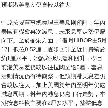
預期港美息差仍會較以往大
中原按揭董事總經理王美鳳則預計，年內
美國有機會再次減息，未來息率走勢仍屬
向下。至於香港方面，1個月HIBOR由5月
17日低位0.52厘，逐步回升至近日持續於
約1厘水平，她認為拆息溫和回升，令目
前港美息差仍較以往拉闊至逾3厘，套息
活動情況仍有待觀察，但預期港美息差仍
會較以往大，加上美國於年內至明年仍處
減息周期，料年內港息仍處下行走勢，本
港按息料較主要在2厘多水平，整體低息