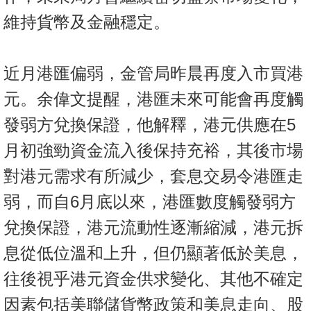
維持貨幣及金融穩定。
近月港匯偏弱，金管局昨晨再度入市買港
元。余偉文提醒，港匯未來可能會再度觸
發弱方兌換保證，他解釋，港元供應在5
月初強勁資金流入後保持充裕，其後市場
對港元需求有所減少，套息交易令港匯走
弱，而自6月底以來，港匯數度觸發弱方
兌換保證，港元流動性逐漸縮減，港元拆
息從低位溫和上升，但仍顯著低於美息，
往後視乎港元資金供求變化、其他不確定
因素包括美聯儲貨幣政策和美息走向、股