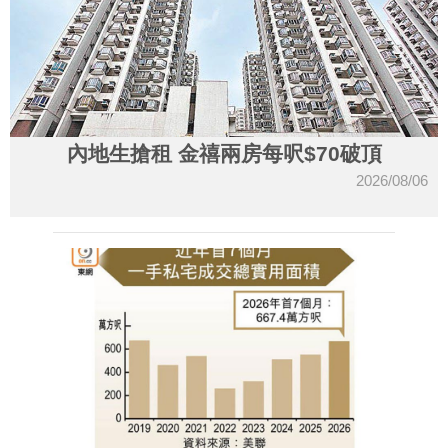
內地生搶租 金禧兩房每呎$70破頂
2026/08/06