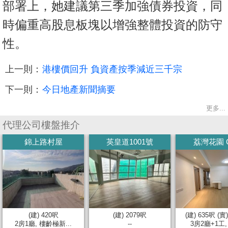
部署上，她建議第三季加強債券投資，同
時偏重高股息板塊以增強整體投資的防守
性。
上一則：
港樓價回升 負資產按季減近三千宗
下一則：
今日地產新聞摘要
更多...
代理公司樓盤推介
錦上路村屋
英皇道1001號
荔灣花園 
(建) 420呎
(建) 2079呎
(建) 635呎 (實
2房1廳, 樓齡極新...
--
3房2廳+1工