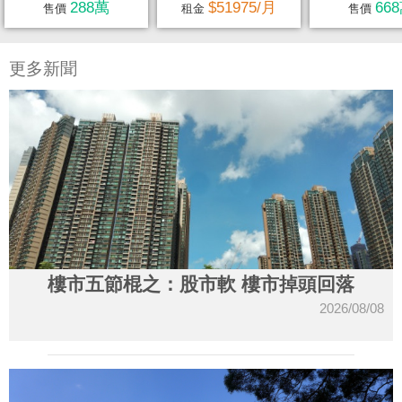
288萬
$51975/月
66
售價
租金
售價
更多新聞
樓市五節棍之：股市軟 樓市掉頭回落
2026/08/08