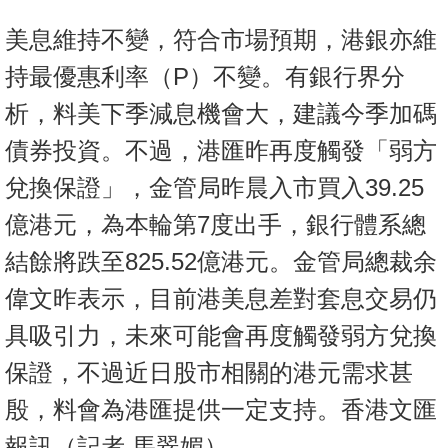
按
美息維持不變，符合市場預期，港銀亦維
揭
持最優惠利率（P）不變。有銀行界分
地
析，料美下季減息機會大，建議今季加碼
產
博
債券投資。不過，港匯昨再度觸發「弱方
客
兌換保證」，金管局昨晨入市買入39.25
地
億港元，為本輪第7度出手，銀行體系總
產
結餘將跌至825.52億港元。金管局總裁余
新
聞
偉文昨表示，目前港美息差對套息交易仍
具吸引力，未來可能會再度觸發弱方兌換
數
據
保證，不過近日股市相關的港元需求甚
公
殷，料會為港匯提供一定支持。香港文匯
佈
報訊（記者 馬翠媚）