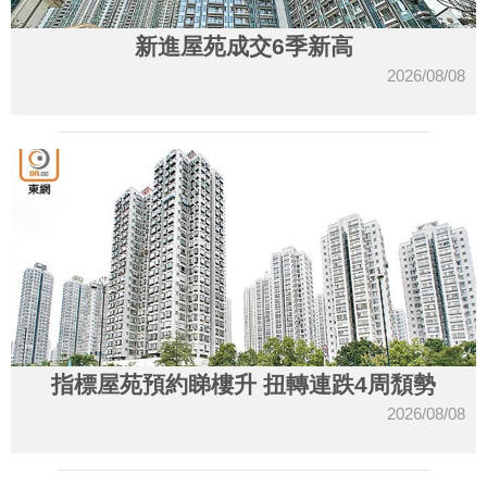
新進屋苑成交6季新高
2026/08/08
指標屋苑預約睇樓升 扭轉連跌4周頹勢
2026/08/08