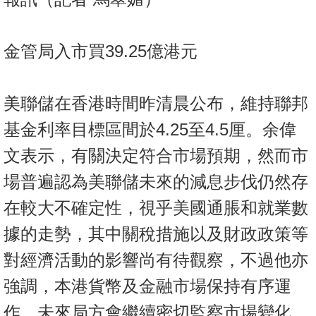
置
業
手
金管局入市買39.25億港元
冊
關
美聯儲在香港時間昨清晨公布，維持聯邦
於
基金利率目標區間於4.25至4.5厘。余偉
我
文表示，有關決定符合市場預期，然而市
們
場普遍認為美聯儲未來的減息步伐仍然存
在較大不確定性，視乎美國通脹和就業數
據的走勢，其中關稅措施以及財政政策等
對經濟活動的影響尚有待觀察，不過他亦
強調，本港貨幣及金融市場保持有序運
作，未來局方會繼續密切監察市場變化，