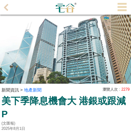
代
理
主
頁
搵
樓/
成
交
業
主
瀏覽人次 :
2279
新聞資訊 >
地產新聞
放
美下季降息機會大 港銀或跟減
盤
P
宅
(文匯報)
谷
2025年8月1日