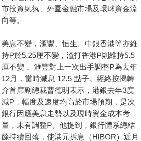
市投資氣氛、外圍金融市場及環球資金流
向等。
美息不變，滙豐、恒生、中銀香港等亦維
持P於5.25厘不變，渣打香港P則維持5.5
厘不變 。滙豐對上一次出手調整P為去年
12月，當時減息 12.5 點子。經絡按揭轉
介首席副總裁曹德明表示，港銀去年3度
減P，幅度及速度均高於市場預期，是次
銀行因應美息走勢以及現時資金成本考
量，未有調整P。他提到，銀行體系總結
餘持續回落，使港元拆息（HIBOR）近月