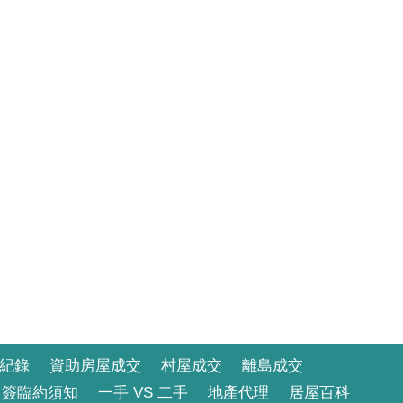
紀錄
資助房屋成交
村屋成交
離島成交
簽臨約須知
一手 VS 二手
地產代理
居屋百科