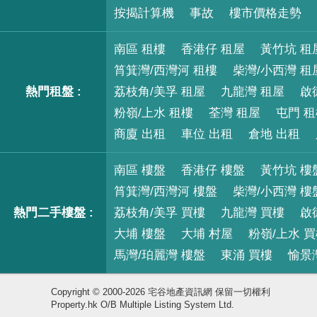
按揭計算機
事故
樓市價格走勢
南區 租樓
香港仔 租屋
黃竹坑 租
筲箕灣/西灣河 租樓
柴灣/小西灣 租
熱門租盤 :
荔枝角/美孚 租屋
九龍灣 租屋
啟
粉嶺/上水 租樓
荃灣 租屋
屯門 
商廈 出租
車位 出租
倉地 出租
南區 樓盤
香港仔 樓盤
黃竹坑 樓
筲箕灣/西灣河 樓盤
柴灣/小西灣 樓
熱門二手樓盤 :
荔枝角/美孚 買樓
九龍灣 買樓
啟
大埔 樓盤
大埔 村屋
粉嶺/上水 
馬灣/珀麗灣 樓盤
東涌 買樓
愉景
Copyright © 2000-2026 宅谷地產資訊網 保留一切權利
Property.hk O/B Multiple Listing System Ltd.