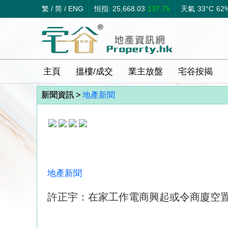
繁
/
简
/
ENG
恒指: 25,668.03
137.75
天氣
33°C
62
主頁
搵樓/成交
業主放盤
宅谷按揭
新聞資訊 >
地產新聞
地產新聞
許正宇：在家工作電商興起或令商廈空