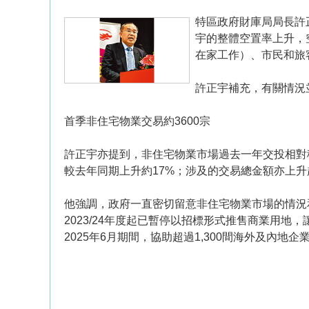
特區政府財庫局局長許
宇的整體空置率上升，
在家工作）、市民和旅
許正宇補充，有關情況
首季非住宅物業交易約3600宗
許正宇亦提到，非住宅物業市場過去一年交投相對穩定
較去年同期上升約17%；涉及的交易總金額亦上升
他強調，政府一直密切留意非住宅物業市場的情況
2023/24年度起已暫停以招標形式推售商業用地
2025年6月期間，協助超過1,300間海外及內