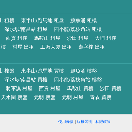
山 租樓
東半山/跑馬地 租屋
鰂魚涌 租樓
深水埗/南昌站 租屋
四小龍/荔枝角站 租樓
西貢 租樓
馬鞍山 租屋
沙田 租屋
大埔 租樓
租樓
村屋 出租
工廠大廈 出租
寫字樓 出租
山 樓盤
東半山/跑馬地 買樓
鰂魚涌 樓盤
深水埗/南昌站 買樓
四小龍/荔枝角站 樓盤
將軍澳 村屋
西貢 村屋
馬鞍山 買樓
沙田 買樓
天水圍 樓盤
元朗 樓盤
元朗 村屋
青衣 買樓
使用條款
|
版權聲明
|
私隱政策