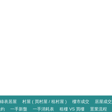
綠表居屋
村屋 ( 買村屋 / 租村屋 )
樓市成交
居屋成交
合約
一手新盤
一手消耗表
租樓 VS 買樓
置業流程