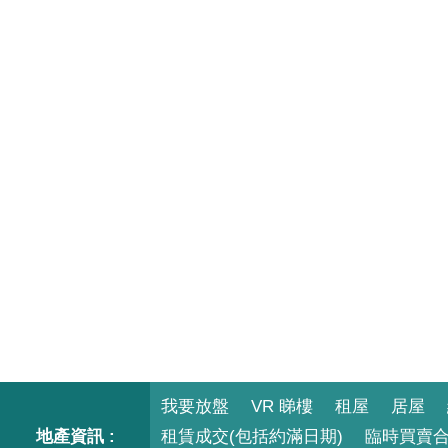
我要放盤
VR 睇樓
租屋
居屋
地產資訊 :
租賃成交(包括約滿日期)
臨時買賣