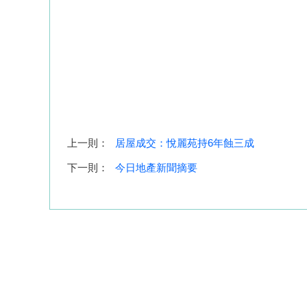
上一則：
居屋成交：悅麗苑持6年蝕三成
下一則：
今日地產新聞摘要