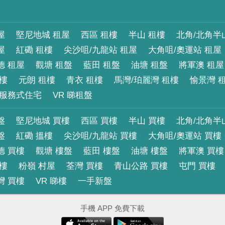
屋
堅尼地城 租屋
西區 租樓
半山 租樓
北角/北角半
屋
紅磡 租樓
尖沙咀/九龍站 租屋
大角咀/奧運站 租屋
德 租屋
觀塘 租盤
藍田 租盤
油塘 租盤
將軍澳 租屋
租樓
元朗 租樓
青衣 租樓
馬灣/珀麗灣 租樓
愉景灣 
服務式住宅
VR 睇租盤
盤
堅尼地城 買樓
西區 買樓
半山 買樓
北角/北角半
盤
紅磡 搵樓
尖沙咀/九龍站 買樓
大角咀/奧運站 買樓
德 買樓
觀塘 樓盤
藍田 樓盤
油塘 樓盤
將軍澳 買樓
買樓
粉嶺 村屋
荃灣 買樓
青山公路 買樓
屯門 買樓
灣 買樓
VR 睇樓
一手新盤
手機 APP 免費下載