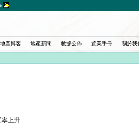
%
地產博客
地產新聞
數據公佈
置業手冊
關於我
置率上升