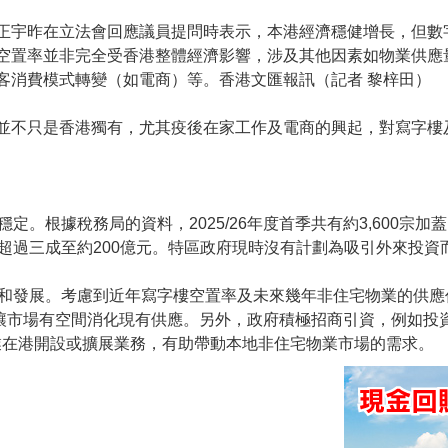
正宇昨在立法會回應議員提問時表示，本港經濟穩健增長，但數
空置率並非完全受香港整體經濟影響，涉及其他因素如物業供應
客消費模式轉變（如電商）等。香港文匯報訊（記者 黎梓田）
並不只是香港獨有，尤其疫後在家工作及電商的興起，對寫字樓
。根據稅務局的資料，2025/26年度首季共有約3,600宗
超過三成至約200億元。特區政府現時沒有計劃為吸引外來投資
和發展。考慮到近年寫字樓空置率及未來幾年非住宅物業的供應
，讓市場有空間消化現有供應。另外，政府積極招商引資，例如投資
地企業在港開設或擴展業務，有助帶動本地非住宅物業市場的需求。