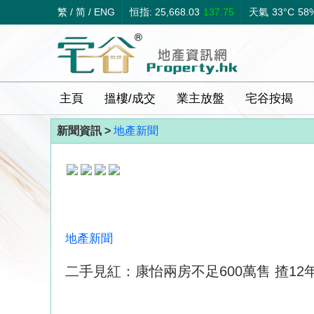
繁
/
简
/
ENG
恒指: 25,668.03
137.75
天氣
33°C
58
主頁
搵樓/成交
業主放盤
宅谷按揭
新聞資訊 >
地產新聞
地產新聞
二手見紅：康怡兩房不足600萬售 揸12