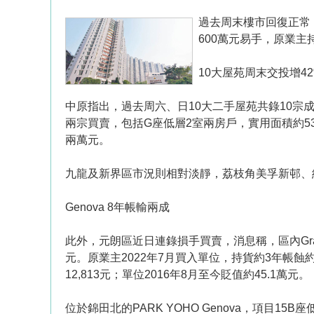
過去周末樓市回復正常
600萬元易手，原業主
10大屋苑周末交投增42
中原指出，過去周六、日10大二手屋苑共錄10宗
兩宗買賣，包括G座低層2室兩房戶，實用面積約531
兩萬元。
九龍及新界區市況則相對淡靜，荔枝角美孚新邨、
Genova 8年帳輸兩成
此外，元朗區近日連錄損手買賣，消息稱，區內Grand
元。原業主2022年7月買入單位，持貨約3年帳蝕約
12,813元；單位2016年8月至今貶值約45.1萬元。
位於錦田北的PARK YOHO Genova，項目15