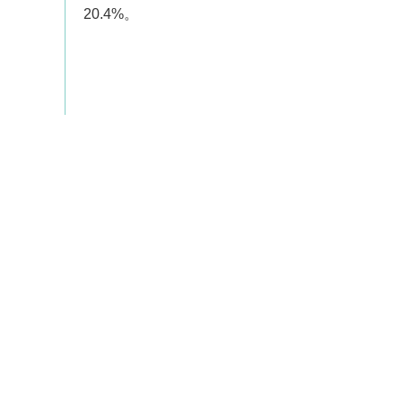
20.4%。
上一則：
樓市五節棍之：投行高層斥億半掃鐵路豪
下一則：
樓價跌削消費信心 發展商投地意欲減