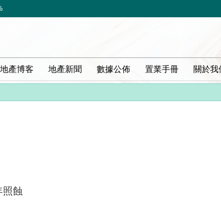
%
地產博客
地產新聞
數據公佈
置業手冊
關於我
年照蝕