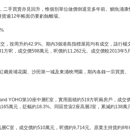
，二手買賣亦見回升，惟個別單位做價倒退至多年前。鰂魚涌康
持貨逾12年帳面仍要虧蝕離場。
%
成交，按周升約42.9%。期內3個港島指標屋苑均有成交，該行
方呎，成交價598萬元，呎價約11,262元。成交價較2013年5
紅磡黃埔花園、沙田第一城及東涌映灣園，期內各錄一宗買賣。
 YOHO第10座中層E室，實用面積約519方呎兩房戶，成交價約
165萬元，貶幅約18.3%。同區世宙2座高層J室，累減約138
B座低層C室，成交價約510萬元，呎價約9,714元。原業主持貨約8年