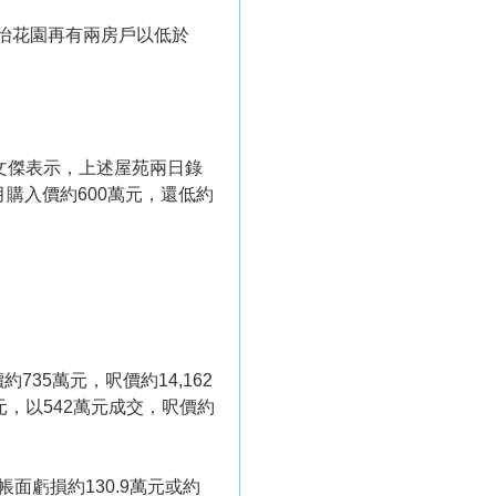
怡花園再有兩房戶以低於
楊文傑表示，上述屋苑兩日錄
月購入價約600萬元，還低約
735萬元，呎價約14,162
萬元，以542萬元成交，呎價約
帳面虧損約130.9萬元或約