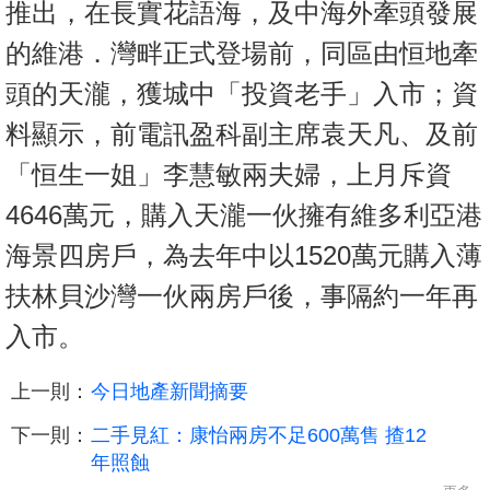
推出，在長實花語海，及中海外牽頭發展
的維港．灣畔正式登場前，同區由恒地牽
頭的天瀧，獲城中「投資老手」入市；資
料顯示，前電訊盈科副主席袁天凡、及前
「恒生一姐」李慧敏兩夫婦，上月斥資
4646萬元，購入天瀧一伙擁有維多利亞港
海景四房戶，為去年中以1520萬元購入薄
扶林貝沙灣一伙兩房戶後，事隔約一年再
入市。
上一則：
今日地產新聞摘要
下一則：
二手見紅：康怡兩房不足600萬售 揸12
年照蝕