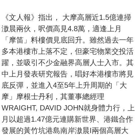
《文人報》指出， 大摩高層近1.5億連掃
滶晨兩伙，呎價高見4.8萬，適逢上月
「摩笛」料樓價見底回升。雖然過去一年
多本港樓市上落不定，但豪宅物業交投活
躍，並吸引不少金融界高層人士入市。其
中上月發表研究報告，唱好本港樓市將見
底反彈，並進入4至5年上升周期的「大
摩」摩根士丹利，其董事總經理
WRAIGHT, DAVID JOHN就身體力行，上
月以超過1.47億元連購新世界、港鐵合作
發展的黃竹坑港島南岸滶晨I兩個高層大