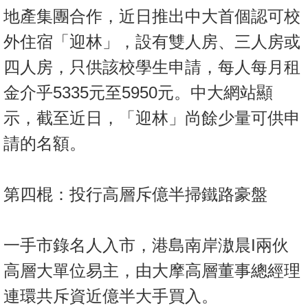
地產集團合作，近日推出中大首個認可校
外住宿「迎林」，設有雙人房、三人房或
四人房，只供該校學生申請，每人每月租
金介乎5335元至5950元。中大網站顯
示，截至近日，「迎林」尚餘少量可供申
請的名額。
第四棍：投行高層斥億半掃鐵路豪盤
一手市錄名人入市，港島南岸滶晨I兩伙
高層大單位易主，由大摩高層董事總經理
連環共斥資近億半大手買入。