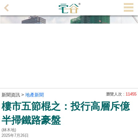
代
理
主
頁
搵
樓/
成
交
業
主
瀏覽人次 :
11455
新聞資訊 >
地產新聞
放
樓市五節棍之：投行高層斥億
盤
半掃鐵路豪盤
宅
(林木地)
谷
2025年7月26日