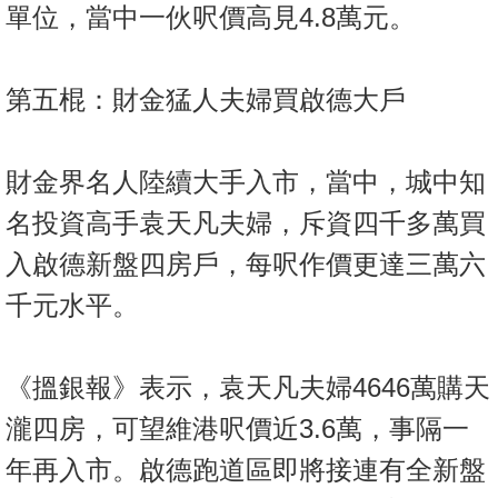
單位，當中一伙呎價高見4.8萬元。
第五棍：財金猛人夫婦買啟德大戶
財金界名人陸續大手入市，當中，城中知
名投資高手袁天凡夫婦，斥資四千多萬買
入啟德新盤四房戶，每呎作價更達三萬六
千元水平。
《搵銀報》表示，袁天凡夫婦4646萬購天
瀧四房，可望維港呎價近3.6萬，事隔一
年再入市。啟德跑道區即將接連有全新盤