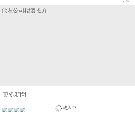
更多...
代理公司樓盤推介
收
藏
樓
盤
更多新聞
繁
简
ENG
載入中...
體
体