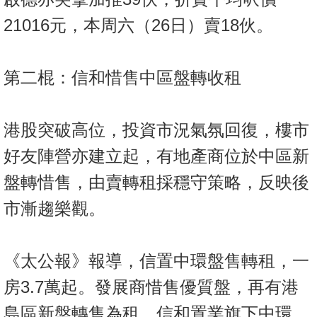
置
21016元，本周六（26日）賣18伙。
業
手
冊
第二棍：信和惜售中區盤轉收租
關
於
港股突破高位，投資市況氣氛回復，樓市
我
好友陣營亦建立起，有地產商位於中區新
們
盤轉惜售，由賣轉租採穩守策略，反映後
市漸趨樂觀。
《太公報》報導，信置中環盤售轉租，一
房3.7萬起。發展商惜售優質盤，再有港
島區新盤轉售為租。信和置業旗下中環