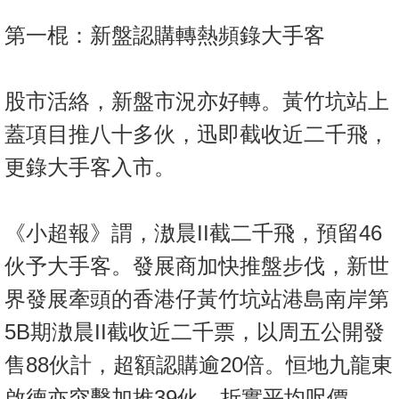
按
第一棍：新盤認購轉熱頻錄大手客
揭
地
股市活絡，新盤市況亦好轉。黃竹坑站上
產
博
蓋項目推八十多伙，迅即截收近二千飛，
客
更錄大手客入市。
地
產
《小超報》謂，滶晨II截二千飛，預留46
新
聞
伙予大手客。發展商加快推盤步伐，新世
界發展牽頭的香港仔黃竹坑站港島南岸第
數
據
5B期滶晨II截收近二千票，以周五公開發
公
售88伙計，超額認購逾20倍。恒地九龍東
佈
啟德亦突擊加推39伙，折實平均呎價