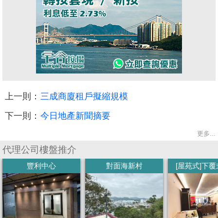
上一則：
三成商廈租戶擬縮規模
下一則：
今日地產新聞摘要
更多...
代理公司樓盤推介
豐利中心
對面海新村
[屋苑式]下覆式