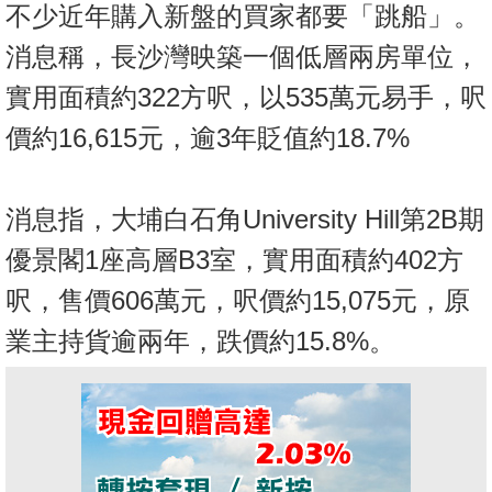
不少近年購入新盤的買家都要「跳船」。
消息稱，長沙灣映築一個低層兩房單位，
實用面積約322方呎，以535萬元易手，呎
價約16,615元，逾3年貶值約18.7%
消息指，大埔白石角University Hill第2B期
優景閣1座高層B3室，實用面積約402方
呎，售價606萬元，呎價約15,075元，原
業主持貨逾兩年，跌價約15.8%。