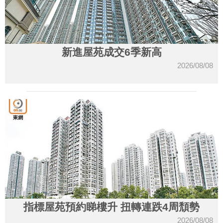
新進屋苑成交6季新高
2026/08/08
指標屋苑預約睇樓升 扭轉連跌4周頹勢
2026/08/08