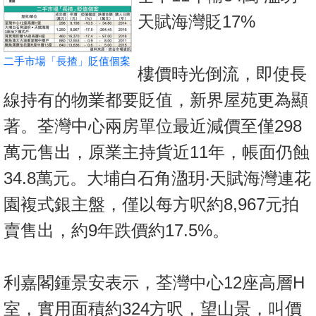
按
天賦海灣貶17%
揭
地
二手市場「長揸」貶值個案
樓價時光倒流，即使長
產
博
線持有的物業都要貶值，新界屋苑更為顯
客
著。荃灣中心兩房單位最近減價至僅298
地
萬元售出，原業主持貨近11年，帳面仍蝕
產
34.8萬元。大埔白石角溋玥‧天賦海灣連花
新
園複式銀主盤，僅以每方呎約8,967元拍
聞
賣售出，約9年跌價約17.5%。
數
據
公
利嘉閣鍾景安表示，荃灣中心12座高層H
佈
室，實用面積約324方呎，望山景，叫價