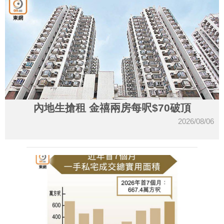
內地生搶租 金禧兩房每呎$70破頂
2026/08/06