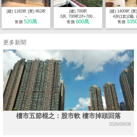
(建) 1182呎 (實) 862呎
(建) 700呎
(建) 1400呎 (實
--
3房, 700呎2/f+700...
4房(1套)2廳, 
520萬
600萬
105
售價
售價
售價
更多新聞
樓市五節棍之：股市軟 樓市掉頭回落
2026/08/08