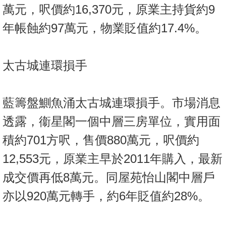
萬元，呎價約16,370元，原業主持貨約9
年帳蝕約97萬元，物業貶值約17.4%。
太古城連環損手
藍籌盤鰂魚涌太古城連環損手。市場消息
透露，衞星閣一個中層三房單位，實用面
積約701方呎，售價880萬元，呎價約
12,553元，原業主早於2011年購入，最新
成交價再低8萬元。同屋苑怡山閣中層戶
亦以920萬元轉手，約6年貶值約28%。