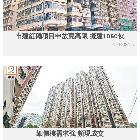
市建紅磡項目申放寬高限 擬建1050伙
2026/08/05
細價樓需求強 頻現成交