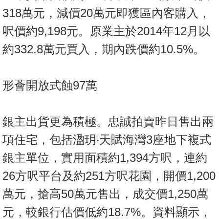
置
318萬元，減價20萬元即獲區內客購入，
業
呎價約9,198元。原業主於2014年12月以
手
冊
約332.8萬元買入，期內跌價約10.5%。
關
於
形薈開放式蝕97萬
我
們
銀主出貨更為積極。忠誠拍賣昨日售出兩
項住宅，包括溋玥‧天賦海灣3座地下複式
銀主單位，實用面積約1,394方呎，連約
26方呎平台及約251方呎花園，開價1,200
萬元，搶高50萬元售出，成交價1,250萬
元，較銀行估價低約18.7%。資料顯示，