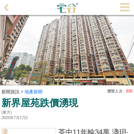
代
理
主
頁
搵
樓/
成
交
業
主
瀏覽人次 :
835
新聞資訊 >
地產新聞
放
新界屋苑跌價湧現
盤
(東方)
2025年7月17日
宅
谷
荃中11年輸34萬 溋玥‧