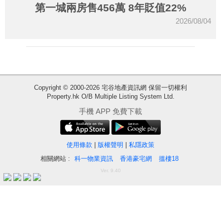
第一城兩房售456萬 8年貶值22%
2026/08/04
Copyright © 2000-2026 宅谷地產資訊網 保留一切權利
Property.hk O/B Multiple Listing System Ltd.
收
手機 APP 免費下載
藏
樓
盤
使用條款
|
版權聲明
|
私隱政策
相關網站 :
科一物業資訊
香港豪宅網
搵樓18
繁
简
ENG
Ver. 9.40
體
体