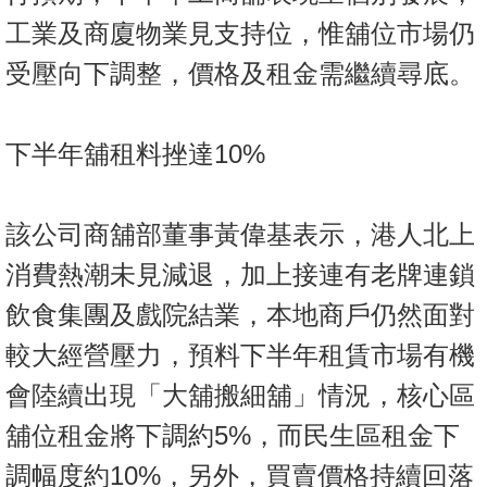
工業及商廈物業見支持位，惟舖位市場仍
受壓向下調整，價格及租金需繼續尋底。
下半年舖租料挫達10%
該公司商舖部董事黃偉基表示，港人北上
消費熱潮未見減退，加上接連有老牌連鎖
飲食集團及戲院結業，本地商戶仍然面對
較大經營壓力，預料下半年租賃市場有機
會陸續出現「大舖搬細舖」情況，核心區
舖位租金將下調約5%，而民生區租金下
調幅度約10%，另外，買賣價格持續回落