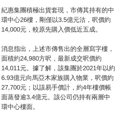
按
紀惠集團積極出貨套現，市傳其持有的中
揭
環中心26樓，剛僅以3.5億元沽，呎價約
地
14,000元，較原先購入價低近五成。
產
博
客
消息指出，上述市傳售出的全層寫字樓，
地
面積約24,980方呎，最新成交呎價約
產
14,011元。據了解，該集團於2021年以約
新
聞
6.93億元向馬亞木家族購入物業，呎價約
27,700元；以該易手價計，約4年樓價帳
數
據
面蒸發逾3.4億元。該公司仍持有兩層中
公
環中心樓面。
佈