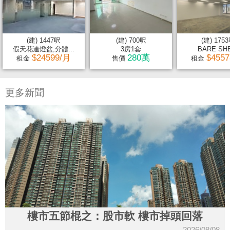
(建) 1447呎
(建) 700呎
(建) 175
假天花連燈盆,分體...
3房1套
BARE SH
$24599/月
280萬
$455
租金
售價
租金
更多新聞
樓市五節棍之：股市軟 樓市掉頭回落
2026/08/08