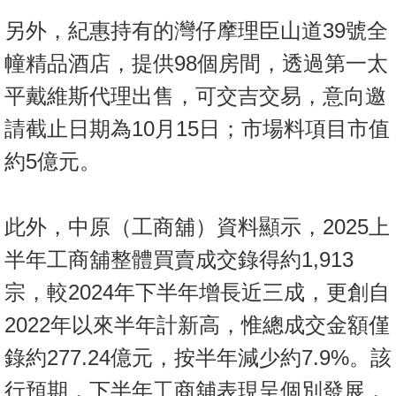
置
另外，紀惠持有的灣仔摩理臣山道39號全
業
手
幢精品酒店，提供98個房間，透過第一太
冊
平戴維斯代理出售，可交吉交易，意向邀
關
請截止日期為10月15日；市場料項目市值
於
約5億元。
我
們
此外，中原（工商舖）資料顯示，2025上
半年工商舖整體買賣成交錄得約1,913
宗，較2024年下半年增長近三成，更創自
2022年以來半年計新高，惟總成交金額僅
錄約277.24億元，按半年減少約7.9%。該
行預期，下半年工商舖表現呈個別發展，