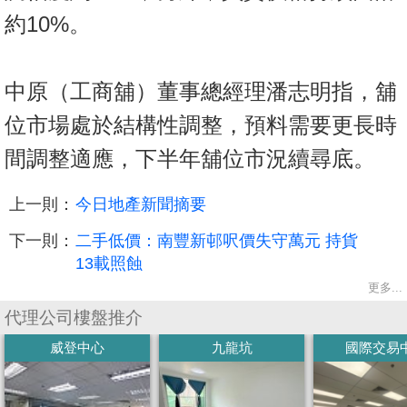
約10%。
中原（工商舖）董事總經理潘志明指，舖
位市場處於結構性調整，預料需要更長時
間調整適應，下半年舖位市況續尋底。
上一則：
今日地產新聞摘要
下一則：
二手低價：南豐新邨呎價失守萬元 持貨
13載照蝕
更多...
代理公司樓盤推介
威登中心
九龍坑
國際交易