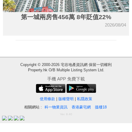
第一城兩房售456萬 8年貶值22%
2026/08/04
Copyright © 2000-2026 宅谷地產資訊網 保留一切權利
Property.hk O/B Multiple Listing System Ltd.
收
手機 APP 免費下載
藏
樓
盤
使用條款
|
版權聲明
|
私隱政策
相關網站 :
科一物業資訊
香港豪宅網
搵樓18
繁
简
ENG
Ver. 9.40
體
体