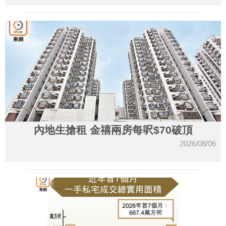
內地生搶租 金禧兩房每呎$70破頂
2026/08/06