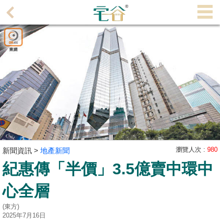
代
理
主
頁
搵
樓/
成
交
業
主
瀏覽人次 :
980
新聞資訊 >
地產新聞
放
紀惠傳「半價」3.5億賣中環中
盤
心全層
宅
(東方)
谷
2025年7月16日