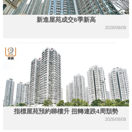
新進屋苑成交6季新高
2026/08/08
指標屋苑預約睇樓升 扭轉連跌4周頹勢
2026/08/08