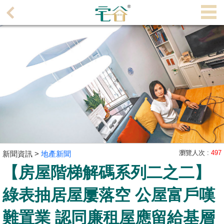
代
理
主
頁
搵
樓/
成
交
業
主
瀏覽人次 :
497
新聞資訊 >
地產新聞
放
【房屋階梯解碼系列二之二】
盤
綠表抽居屋屢落空 公屋富戶嘆
宅
難置業 認同廉租屋應留給基層
谷