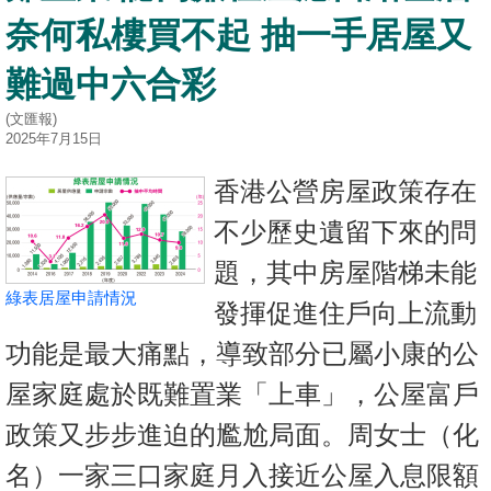
按
奈何私樓買不起 抽一手居屋又
揭
難過中六合彩
地
(文匯報)
產
2025年7月15日
博
客
香港公營房屋政策存在
不少歷史遺留下來的問
地
產
題，其中房屋階梯未能
新
綠表居屋申請情況
發揮促進住戶向上流動
聞
功能是最大痛點，導致部分已屬小康的公
數
屋家庭處於既難置業「上車」，公屋富戶
據
公
政策又步步進迫的尷尬局面。周女士（化
佈
名）一家三口家庭月入接近公屋入息限額