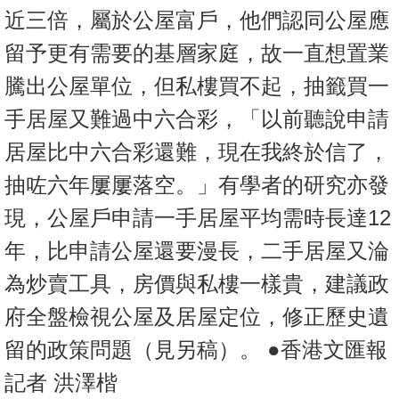
置
近三倍，屬於公屋富戶，他們認同公屋應
業
留予更有需要的基層家庭，故一直想置業
手
騰出公屋單位，但私樓買不起，抽籤買一
冊
手居屋又難過中六合彩，「以前聽說申請
關
居屋比中六合彩還難，現在我終於信了，
於
我
抽咗六年屢屢落空。」有學者的研究亦發
們
現，公屋戶申請一手居屋平均需時長達12
年，比申請公屋還要漫長，二手居屋又淪
為炒賣工具，房價與私樓一樣貴，建議政
府全盤檢視公屋及居屋定位，修正歷史遺
留的政策問題（見另稿）。 ●香港文匯報
記者 洪澤楷