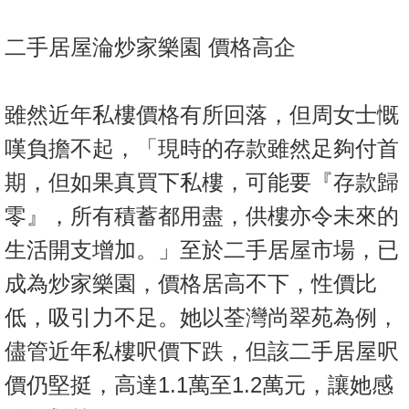
二手居屋淪炒家樂園 價格高企
雖然近年私樓價格有所回落，但周女士慨
嘆負擔不起，「現時的存款雖然足夠付首
期，但如果真買下私樓，可能要『存款歸
零』，所有積蓄都用盡，供樓亦令未來的
生活開支增加。」至於二手居屋市場，已
成為炒家樂園，價格居高不下，性價比
低，吸引力不足。她以荃灣尚翠苑為例，
儘管近年私樓呎價下跌，但該二手居屋呎
價仍堅挺，高達1.1萬至1.2萬元，讓她感