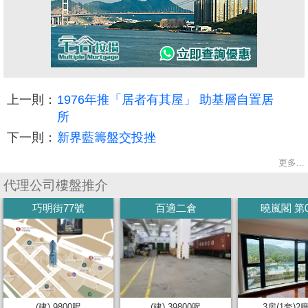
上一則：
1976年推「居者有其屋」 助基層自置居
所
下一則：
新界藍籌盤交投挫
更多...
代理公司樓盤推介
巧明街77號
百適二倉
曉嵐閣 第
(建) 9800呎
(建) 39800呎
3房(1套)2