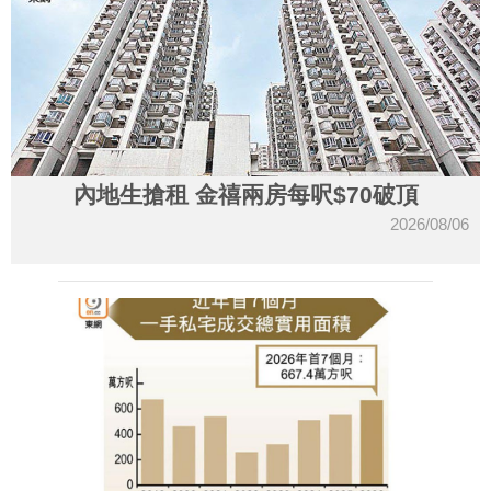
內地生搶租 金禧兩房每呎$70破頂
2026/08/06