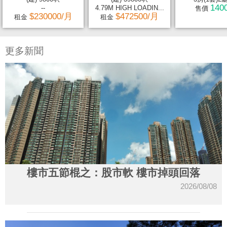
140
--
4.79M HIGH LOADIN...
售價
$230000/月
$472500/月
租金
租金
更多新聞
樓市五節棍之：股市軟 樓市掉頭回落
2026/08/08