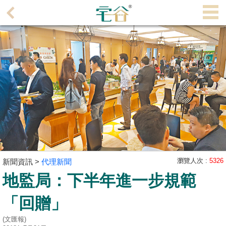
代
理
主
頁
搵
樓/
成
交
業
主
瀏覽人次 :
5326
新聞資訊 >
代理新聞
放
地監局：下半年進一步規範
盤
「回贈」
宅
谷
(文匯報)