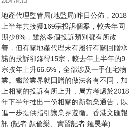
2018年7月31日
按
揭
地產代理監管局(地監局)昨日公佈，2018
地
上半年共接獲169宗投訴個案，較去年同
產
期少8%，雖然多個投訴類別都有所改
博
善，但有關地產代理未有履行有關回贈承
客
諾的投訴卻錄得15宗，較去年上半年的9
地
宗按年上升66.6%，全部涉及一手住宅物
產
新
業。鑑於業界就回贈的做法各有不同，加
聞
上相關的投訴有所上升，局方考慮於2018
數
年下半年推出一份相關的新執業通告，以
據
進一步提供指引讓業界遵循。香港文匯報
公
佈
訊 (記者 顏倫樂、實習記者 鍾昊華)