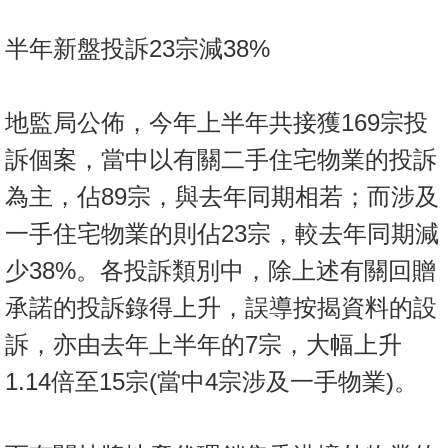
置
業
半年新盤投訴23宗減38%
手
冊
地監局公佈，今年上半年共接獲169宗投
關
訴個案，當中以有關二手住宅物業的投訴
於
為主，佔89宗，與去年同期相若；而涉及
我
們
一手住宅物業的則佔23宗，較去年同期減
少38%。各投訴類別中，除上述有關回贈
承諾的投訴錄得上升，誤導按揭資料的設
訴，亦由去年上半年的7宗，大幅上升
1.14倍至15宗(當中4宗涉及一手物業)。