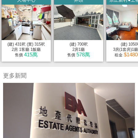
(建) 431呎 (實) 315呎
(建) 700呎
(建) 105
2房 1客廳 1飯廳
2房1廳
3房(1套房)1廳2
415萬
578萬
$148
售價
售價
租金
更多新聞