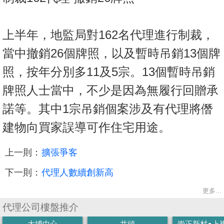
上半年，地監局對162名代理進行制裁，
當中撤銷26個牌照，以及暫時吊銷13個牌
照，按年分別多11及5宗。13個暫時吊銷
牌照人士當中，不少是因為無履行回贈承
諾等。其中1宗吊銷個案涉及有代理將僭
建物向買家誤導可作住宅用途。
上一則：
擴張爭客
下一則：
代理人數續創新高
更多...
代理公司樓盤推介
大埔中心
井頭
崇正新村●上複