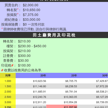
買賣合約：
$2,000.00
轉名契
*
：
$10,650.00
按揭契
*
：
$7,375.00
經紀佣金：
$33,000.00
按揭保險費：
$0 一次性付款
*
因律師收費現已浮動, 請自行與律師行商議.
田 土 廳 費 用 及 印 花 稅
轉名契：
$210.00
樓契：
$230.00 - $450.00
按揭契：
$210.00
註冊費：
$300.00
查冊費：
$30.00
印花稅
#
：
$100.00
#
收費以稅務局的公佈為準.
利率
20年
25年
30年
1.000
$10,623.56
$8,705.75
$7,429.87
1.500
$11,146.80
$9,238.53
$7,972.28
2.000
$11,685.91
$9,791.04
$8,538.21
2.500
$12,240.76
$10,363.05
$9,127.29
3.000
$12,811.20
$10,954.28
$9,739.05
3.250
$13,102.22
$11,257.00
$10,053.27