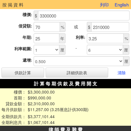
按 揭 資 料
列印
English
樓價:
$
借貸額:
或
%
$
年期:
利率:
年
%
-
利率範圍:
厘
厘
遞增:
厘
清除
計 算 每 期 供 款 及 費 用 開 支
樓價：
$3,300,000.00
首期：
$990,000.00
貸款金額：
$2,310,000.00
每月供款額：
$11,257.00 (3.25厘息計供300期)
全期供款共：
$3,377,101.44
全期利息共：
$1,067,101.44
律 師 費 及 雜 費