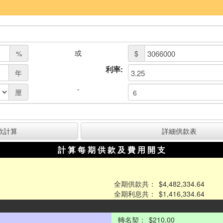
或
%
$
利率:
年
-
厘
計 算 每 期 供 款 及 費 用 開 支
全期供款共：
$4,482,334.64
全期利息共：
$1,416,334.64
轉名契：
$210.00