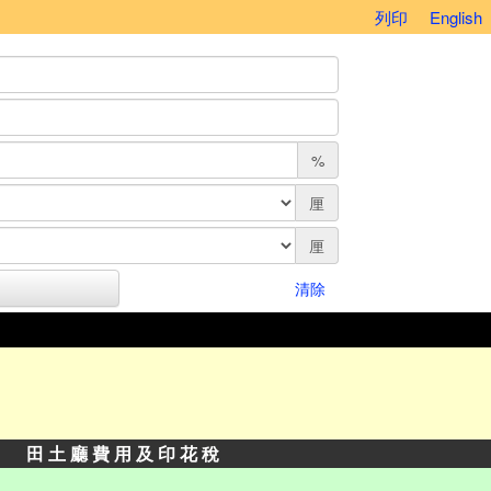
列印
English
%
厘
厘
清除
田 土 廳 費 用 及 印 花 稅