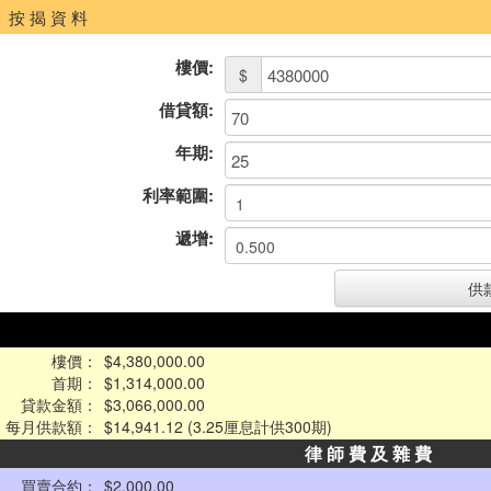
按 揭 資 料
樓價:
$
借貸額:
年期:
利率範圍:
遞增:
樓價：
$4,380,000.00
首期：
$1,314,000.00
貸款金額：
$3,066,000.00
每月供款額：
$14,941.12 (3.25厘息計供300期)
律 師 費 及 雜 費
買賣合約：
$2,000.00