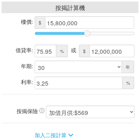
按揭計算機
樓價:
$
借貸率:
或
%
$
年期:
年
利率:
%
按揭保險
加入二按計算