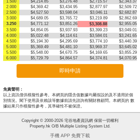
1.500
$4,214.85
$3,276.48
$2,715.57
$2,343.37
2.000
$4,369.42
$3,434.95
$2,877.97
$2,509.72
2.500
$4,527.50
$3,598.04
$3,046.11
$2,682.87
3.000
$4,689.05
$3,765.72
$3,219.89
$2,862.69
3.250
$4,771.12
$3,851.26
$2,955.05
$3,308.88
3.500
$4,854.05
$3,937.93
$3,399.23
$3,049.01
4.000
$5,022.48
$4,114.61
$3,584.01
$3,241.65
4.500
$5,194.30
$4,295.69
$3,774.10
$3,440.39
5.000
$5,369.49
$4,481.10
$3,969.37
$3,645.02
5.500
$5,548.00
$4,670.75
$4,169.65
$3,855.29
6.000
$5,729.79
$4,864.57
$4,374.81
$4,070.95
即時申請
免責聲明：
以上資訊僅供模擬性參考。本網頁的隱含值數據均屬假設的及不適用於個
別情況。閣下使用及依賴該等數據前請先諮詢有關財務顧問。本網頁的 數
據結果只作模擬性參考，其準確性不被保證。
Copyright © 2000-2026 宅谷地產資訊網 保留一切權利
Property.hk O/B Multiple Listing System Ltd.
收
手機 APP 免費下載
藏