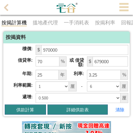
代
理
按揭計算機
搵地產代理
一手消耗表
按揭利率
回報
主
頁
按揭資料
搵
樓價:
$
樓/
借貸率:
或 借貸
成
%
$
額:
交
年期:
利率:
年
%
業
利率範圍:
厘
-
厘
主
遞增:
厘
放
盤
清除
宅
谷