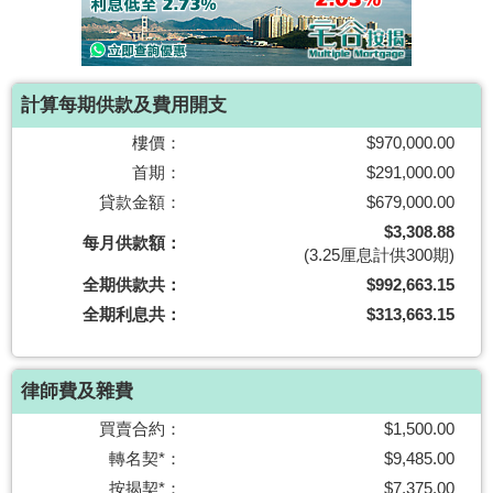
按
揭
地
計算每期供款及費用開支
產
樓價：
$970,000.00
博
首期：
$291,000.00
客
貸款金額：
$679,000.00
地
$3,308.88
每月供款額：
(3.25厘息計供300期)
產
全期供款共：
$992,663.15
新
全期利息共：
$313,663.15
聞
數
律師費及雜費
據
公
買賣合約：
$1,500.00
佈
轉名契*：
$9,485.00
按揭契*：
$7,375.00