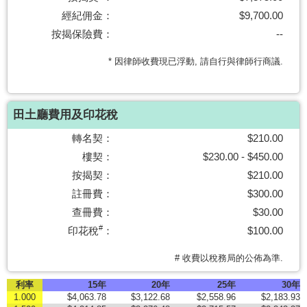
置
經紀佣金：
$9,700.00
業
按揭保險費：
--
手
* 因律師收費現已浮動, 請自行與律師行商議.
冊
關
於
田土廳費用及印花稅
我
轉名契：
$210.00
們
樓契：
$230.00 - $450.00
按揭契：
$210.00
註冊費：
$300.00
查冊費：
$30.00
#
印花稅
：
$100.00
# 收費以稅務局的公佈為準.
利率
15年
20年
25年
30年
1.000
$4,063.78
$3,122.68
$2,558.96
$2,183.93