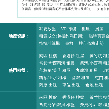
所有議題/文章由其作者提供，大部份回應/留言是即時上載，少部份
於本【地產論壇】受到「即時上載留言」運作方式所規限，故不
何留言 （刪除/堵截留言前不會作事先警告及通知）， 如有任
我要放盤
VR 睇樓
租屋
居屋
地產資訊 :
租賃成交(包括約滿日期)
臨時買賣
按揭計算機
事故
樓市價格走勢
南區 租樓
香港仔 租屋
黃竹坑 租
筲箕灣/西灣河 租樓
柴灣/小西灣 租
熱門租盤 :
荔枝角/美孚 租屋
九龍灣 租屋
啟
粉嶺/上水 租樓
荃灣 租屋
屯門 
商廈 出租
車位 出租
倉地 出租
南區 樓盤
香港仔 樓盤
黃竹坑 樓
筲箕灣/西灣河 樓盤
柴灣/小西灣 樓