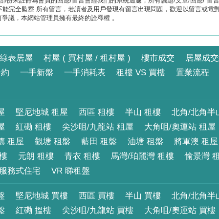
未註冊為會員的回應/留言會經我們的系統過濾，所有議題/文章/回應/ 留言/資訊及
能完全監察 所有留言，若讀者及用戶發現有留言出現問題，歡迎以留言或電郵
何爭議，本網站管理員擁有最終的詮釋權 。
綠表居屋
村屋 ( 買村屋 / 租村屋 )
樓市成交
居屋成交
合約
一手新盤
一手消耗表
租樓 VS 買樓
置業流程
屋
堅尼地城 租屋
西區 租樓
半山 租樓
北角/北角半
屋
紅磡 租樓
尖沙咀/九龍站 租屋
大角咀/奧運站 租屋
德 租屋
觀塘 租盤
藍田 租盤
油塘 租盤
將軍澳 租屋
租樓
元朗 租樓
青衣 租樓
馬灣/珀麗灣 租樓
愉景灣 
服務式住宅
VR 睇租盤
盤
堅尼地城 買樓
西區 買樓
半山 買樓
北角/北角半
盤
紅磡 搵樓
尖沙咀/九龍站 買樓
大角咀/奧運站 買樓