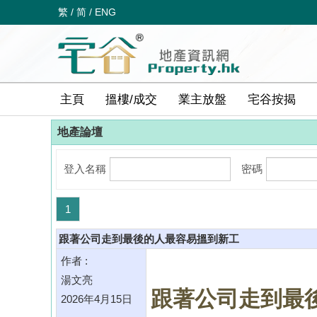
繁
/
简
/
ENG
主頁
搵樓/成交
業主放盤
宅谷按揭
地產論壇
登入名稱
密碼
1
跟著公司走到最後的人最容易搵到新工
作者 :
湯文亮
跟著公司走到最
2026年4月15日