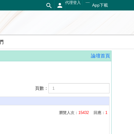
代理登入
App下載
們
論壇首頁
頁數：
瀏覽人次：
15432
回應：
1