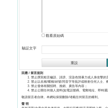
觀看原始碼
驗証文字
回應 / 留言規則
禁止撰寫粗言穢語、誹謗、渲染色情暴力或人身攻擊的
禁止以名稱/暱稱/綽號/同音字等批評或映射任何人士、
禁止發佈有關招聘、推銷、廣告等內容；
禁止公開任何個人資料(如電話號碼、電郵地址、即時通
敬請留言者自律。本網站保留刪除/堵截任何留言的權利。
聲 明