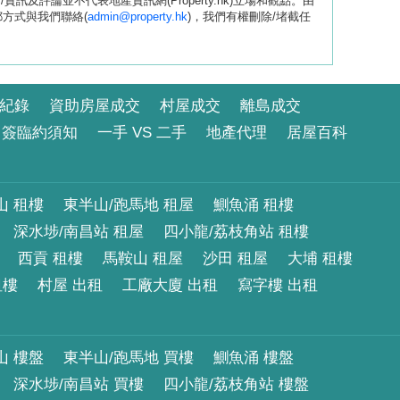
評論並不代表地產資訊網(Property.hk)立場和觀點。由
方式與我們聯絡(
admin@property.hk
)，我們有權刪除/堵截任
紀錄
資助房屋成交
村屋成交
離島成交
簽臨約須知
一手 VS 二手
地產代理
居屋百科
山 租樓
東半山/跑馬地 租屋
鰂魚涌 租樓
深水埗/南昌站 租屋
四小龍/荔枝角站 租樓
西貢 租樓
馬鞍山 租屋
沙田 租屋
大埔 租樓
租樓
村屋 出租
工廠大廈 出租
寫字樓 出租
山 樓盤
東半山/跑馬地 買樓
鰂魚涌 樓盤
深水埗/南昌站 買樓
四小龍/荔枝角站 樓盤