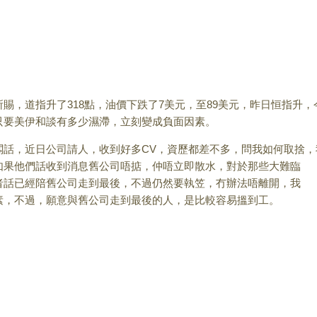
，道指升了318點，油價下跌了7美元，至89美元，昨日恒指升，
只要美伊和談有多少濕滯，立刻變成負面因素。
，近日公司請人，收到好多CV，資歷都差不多，問我如何取捨，
如果他們話收到消息舊公司唔掂，仲唔立即散水，對於那些大難臨
者話已經陪舊公司走到最後，不過仍然要執笠，冇辦法唔離開，我
素，不過，願意與舊公司走到最後的人，是比較容易搵到工。