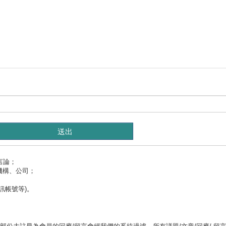
言論；
機構、公司；
訊帳號等)。