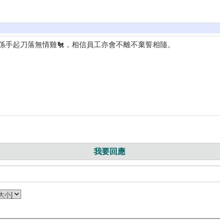
係手起刀落無情雞🐔，相信員工亦會不離不棄誓相隨。
我要回應