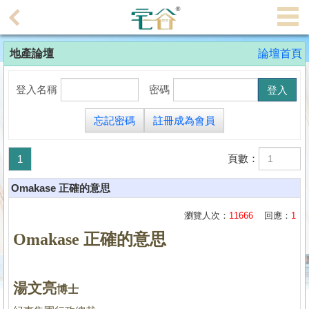
代
理
地產論壇
論壇首頁
主
頁
登入名稱
密碼
搵
忘記密碼
註冊成為會員
樓/
成
頁數：
1
交
Omakase 正確的意思
業
主
瀏覽人次：
11666
回應：
1
放
Omakase 正確的意思
盤
宅
湯文亮
博士
谷