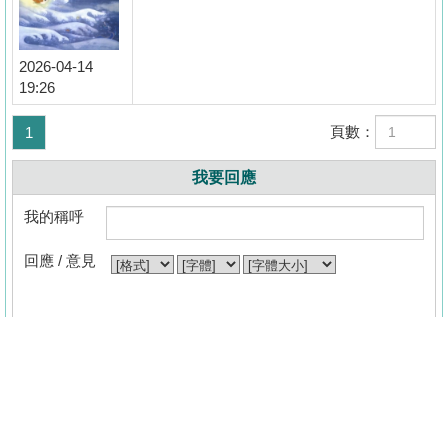
2026-04-14
19:26
頁數：
1
收
藏
我要回應
樓
我的稱呼
盤
回應 / 意見
繁
简
ENG
體
体