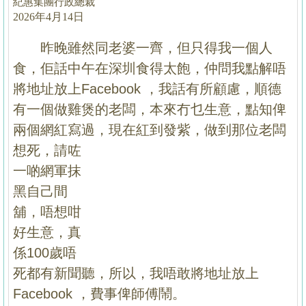
紀惠集團行政總裁
按
2026年4月14日
揭
昨晚雖然同老婆一齊，但只得我一個人
地
食，佢話中午在深圳食得太飽，仲問我點解唔
產
將地址放上Facebook ，我話有所顧慮，順德
博
有一個做雞煲的老闆，本來冇乜生意，點知俾
客
兩個網紅寫過，現在紅到發紫，做到那位老闆
地
想死，請
咗
產
一啲網軍抹
新
黑自己間
聞
舖，唔想咁
數
好生意，真
據
係100歲唔
公
死都有新聞聽，所以，我唔敢將地址放上
佈
Facebook ，費事俾師傅鬧。