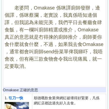
置
老婆問，Omakase 係咪譯廚師發辦，邊
業
個譯，係咪蔡瀾，老實說，我真係唔知邊個
手
譯，但我認為未能完美，我們平日去餐廳食肆
冊
食飯，有一欄叫廚師精選或推介，Omakase
關
真正的意思就是冇得揀的廚師推介，廚師要你
於
食什麼就食什麼，不過，如果我去食Omakase
我
，通常都會叫廚師send份菜單俾我睇吓，我唔
們
會改，但有兩三款食物會令我出現痛風，就一
定要取消。
Omakase 正確的意思
1.
引刀一快
順德嘅飲食業俾網紅破壞得好緊要，凡係
網紅店都諗過先好入去食。