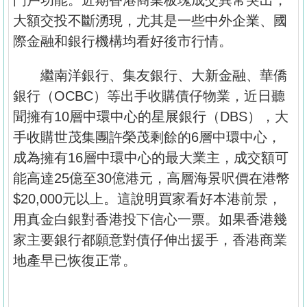
門戶功能。近期香港商業板塊成交異常突出，
大額交投不斷湧現，尤其是一些中外企業、國
際金融和銀行機構均看好後市行情。
繼南洋銀行、集友銀行、大新金融、華僑
銀行（OCBC）等出手收購債仔物業，近日聽
聞擁有10層中環中心的星展銀行（DBS），大
手收購世茂集團許榮茂剩餘的6層中環中心，
成為擁有16層中環中心的最大業主，成交額可
能高達25億至30億港元，高層海景呎價在港幣
$20,000元以上。這說明買家看好本港前景，
用真金白銀對香港投下信心一票。如果香港幾
家主要銀行都願意對債仔伸出援手，香港商業
地產早已恢復正常。