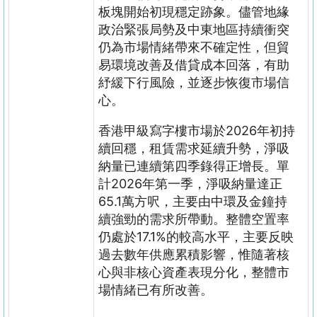
板塊開始初現穩定跡象。儘管地緣
政治緊張局勢及中東地區持續衝突
仍為市場情緒帶來不確定性，但貿
易環境改善及借貸成本回落，有助
紓緩下行風險，並逐步恢復市場信
心。
香港甲級寫字樓市場於
2026
年初持
續回穩，租賃需求延續升勢，淨吸
納量已連續第四季錄得正增長。單
計
2026
年第一季，淨吸納量達正
65.1
萬方呎，主要由中環及金鐘持
續強勁的需求所帶動。整體空置率
仍處於
17.1%
的較高水平，主要反映
過去數年供應累積影響，惟隨著核
心與非核心資產表現分化，整體市
場情緒已有所改善。