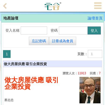
代
理
地產論壇
論壇首頁
主
頁
登入名稱
密碼
搵
忘記密碼
註冊成為會員
樓/
成
頁數：
1
交
做大房屋供應 吸引企業投資
業
主
瀏覽人次：
11913
回應：
7
放
做大房屋供應 吸引
盤
企業投資
宅
蔡志忠
谷