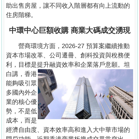
助出售房屋，讓不同收入階層都有向上流動的
住房階梯。
中環中心巨額收購 商業大碼成交湧現
營商環境方面，2026-27 預算案繼續推動
資本市場改革、公司遷冊、創科投資與稅務便
利，目標是提升融資效
率和企業落戶意願。坦
白講，香港
能夠吸引眾
多國內外企
業的核心優
勢，不是低
成本，而是
經濟自由度、資本效率高和進入大中華市場的