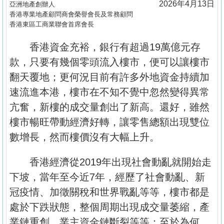
2026年4月13日
亞洲地產創辦人
按
香港專業地產顧問商會榮譽會長及常務顧問
揭
香港東區工商業聯會首席會長
地
香港資金充裕，銀行有超過19萬億元存
產
款，只要有幾個零頭流入樓市，便可以讓樓市
博
翻天覆地；更何況目前有許多外地資金持續加
客
速流進本港，樓市在不知不覺中忽然變得異常
地
亢奮，新樓的成交量創出了新高。還好，雖然
產
樓市暢旺帶動經濟好轉，讓零售總額出現雙位
新
數增長，然而樓價沒有大幅上升。
聞
香港經濟從2019年出現社會動亂就開始走
數
下坡，當年至今近7年，經歷了社會動亂、新
據
冠疫情、加徵關稅和世界戰亂等等，樓市都是
公
處於下跌狀態，整個周期出現成交量萎縮，產
佈
業鏈重創、業主資金鏈斷裂等等；至於為何