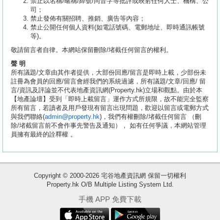
禁止以名稱/暱稱/綽號/同音字等批評或映射任何人士、機構、公
司；
禁止發佈有關招聘、推銷、廣告等內容；
禁止公開任何個人資料(如電話號碼、電郵地址、即時通訊帳號
等)。
敬請留言者自律。本網站保留刪除/堵截任何留言的權利。
聲 明
所有議題/文章由其作者提供，大部份回應/留言是即時上載，少部份未
註冊為會員的回應/留言會經我們的系統過濾，所有議題/文章/回應/ 留
言/資訊及評論並不代表地產資訊網(Property.hk)立場和觀點。由於本
【地產論壇】受到「即時上載留言」運作方式所規限，故不能完全監察
所有留言，若讀者及用戶發現有留言出現問題，歡迎以留言或電郵方式
與我們聯絡(
admin@property.hk
)，我們有權刪除/堵截任何留言 （刪
除/堵截留言前不會作事先警告及通知）， 如有任何爭議，本網站管理
員擁有最終的詮釋權 。
收
Copyright © 2000-2026 宅谷地產資訊網 保留一切權利
Property.hk O/B Multiple Listing System Ltd.
藏
樓
手機 APP 免費下載
盤