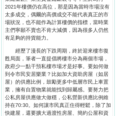
置
2021年樓價仍在高位，那是因為當時市場沒有
業
太多成交，偶爾的高價成交不能代表真正的市
手
場狀況，也不能作為計算樓價的指標，當時業
冊
主們寧願不賣也不肯大減價，因為很多人仍然
關
有足夠的持貨能力。
於
我
經歷了漫長的下跌周期，終於迎來樓市復
們
甦局面，筆者一直提倡將樓市分為兩個市場，
政府少一點干預私樓巿場才是好事。要如何做
到令市民安居樂業？比如加大資助房屋（如居
屋）的供應比例，鼓勵更多中低層市民上車置
業，擁有自置物業就能找到歸屬感。要努力把
公私房屋供應做大做穩，公私營新供應比例維
持在70:30。如何讓市民真正住得輕鬆，除了加
快建屋，還要擴大過渡性房屋、簡約公屋和資