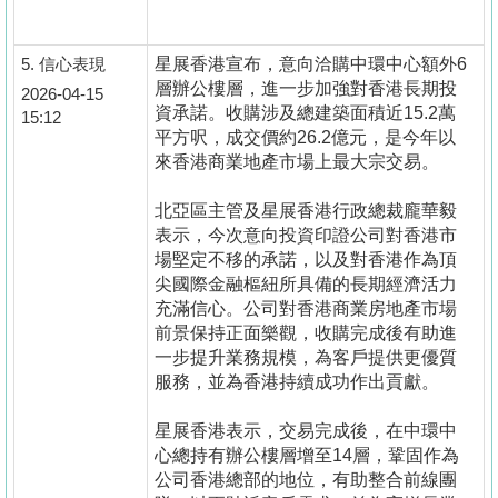
5.
信心表現
星展香港宣布，意向洽購中環中心額外6
層辦公樓層，進一步加強對香港長期投
2026-04-15
資承諾。收購涉及總建築面積近15.2萬
15:12
平方呎，成交價約26.2億元，是今年以
來香港商業地產市場上最大宗交易。
北亞區主管及星展香港行政總裁龐華毅
表示，今次意向投資印證公司對香港市
場堅定不移的承諾，以及對香港作為頂
尖國際金融樞紐所具備的長期經濟活力
充滿信心。公司對香港商業房地產市場
前景保持正面樂觀，收購完成後有助進
一步提升業務規模，為客戶提供更優質
服務，並為香港持續成功作出貢獻。
星展香港表示，交易完成後，在中環中
心總持有辦公樓層增至14層，鞏固作為
公司香港總部的地位，有助整合前線團