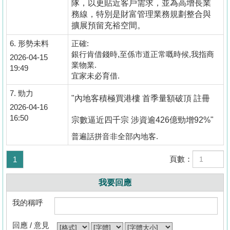
隊，以更貼近客戶需求，並為高增長業
務線，特別是財富管理業務規劃整合與
擴展預留充裕空間。
6.
形勢未料
正確:
銀行肯借錢時,至係市道正常嘅時候,我指商
2026-04-15
業物業.
19:49
宜家未必育借.
7.
勁力
"內地客積極買港樓 首季量額破頂 註冊
2026-04-16
16:50
宗數逼近四千宗 涉資逾426億勁增92%"
普遍話拼音非全部內地客.
頁數：
1
我要回應
我的稱呼
回應 / 意見