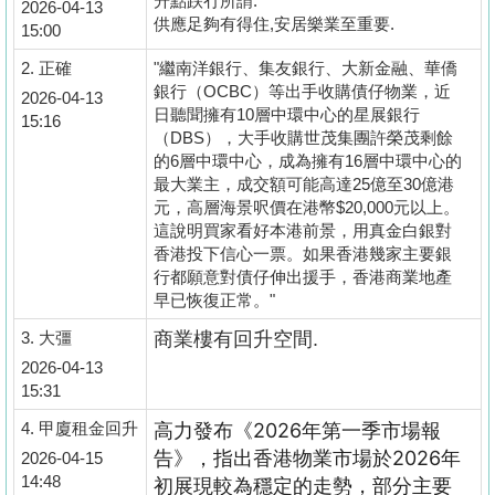
升點跌冇所謂.
2026-04-13
供應足夠有得住,安居樂業至重要.
15:00
2.
正確
"繼南洋銀行、集友銀行、大新金融、華僑
銀行（OCBC）等出手收購債仔物業，近
2026-04-13
日聽聞擁有10層中環中心的星展銀行
15:16
（DBS），大手收購世茂集團許榮茂剩餘
的6層中環中心，成為擁有16層中環中心的
最大業主，成交額可能高達25億至30億港
元，高層海景呎價在港幣$20,000元以上。
這說明買家看好本港前景，用真金白銀對
香港投下信心一票。如果香港幾家主要銀
行都願意對債仔伸出援手，香港商業地產
早已恢復正常。"
3.
大彊
商業樓有回升空間.
2026-04-13
15:31
4.
甲廈租金回升
高力發布《
2026
年第一季市場報
告》，指出香港物業市場於
2026
年
2026-04-15
14:48
初展現較為穩定的走勢，部分主要