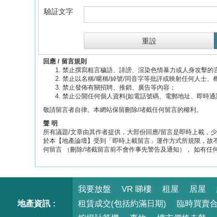
驗証文字
回應 / 留言規則
禁止撰寫粗言穢語、誹謗、渲染色情暴力或人身攻擊的
禁止以名稱/暱稱/綽號/同音字等批評或映射任何人士、
禁止發佈有關招聘、推銷、廣告等內容；
禁止公開任何個人資料(如電話號碼、電郵地址、即時通
敬請留言者自律。本網站保留刪除/堵截任何留言的權利。
聲 明
所有議題/文章由其作者提供，大部份回應/留言是即時上載，少部份
於本【地產論壇】受到「即時上載留言」運作方式所規限，故不
何留言 （刪除/堵截留言前不會作事先警告及通知）， 如有任
我要放盤
VR 睇樓
租屋
居屋
地產資訊 :
租賃成交(包括約滿日期)
臨時買賣