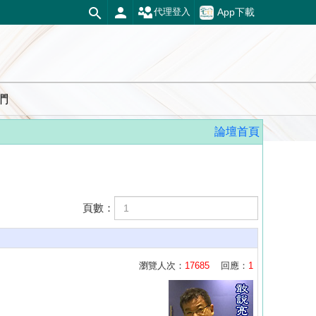
App下載
代理登入
們
論壇首頁
頁數：
瀏覽人次：
17685
回應：
1