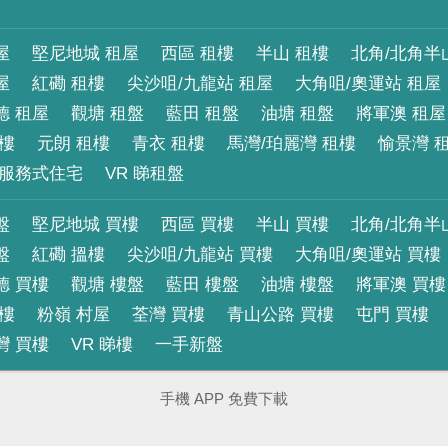
屋
堅尼地城 租屋
西區 租樓
半山 租樓
北角/北角半
屋
紅磡 租樓
尖沙咀/九龍站 租屋
大角咀/奧運站 租屋
德 租屋
觀塘 租盤
藍田 租盤
油塘 租盤
將軍澳 租屋
租樓
元朗 租樓
青衣 租樓
馬灣/珀麗灣 租樓
愉景灣 
服務式住宅
VR 睇租盤
盤
堅尼地城 買樓
西區 買樓
半山 買樓
北角/北角半
盤
紅磡 搵樓
尖沙咀/九龍站 買樓
大角咀/奧運站 買樓
德 買樓
觀塘 樓盤
藍田 樓盤
油塘 樓盤
將軍澳 買樓
買樓
粉嶺 村屋
荃灣 買樓
青山公路 買樓
屯門 買樓
灣 買樓
VR 睇樓
一手新盤
手機 APP 免費下載