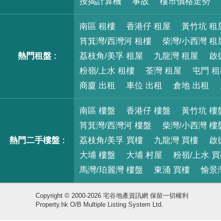
按揭計算機
事故
樓市價格走勢
南區 租樓
香港仔 租屋
黃竹坑 租
筲箕灣/西灣河 租樓
柴灣/小西灣 租
熱門租盤 :
荔枝角/美孚 租屋
九龍灣 租屋
啟
粉嶺/上水 租樓
荃灣 租屋
屯門 
商廈 出租
車位 出租
倉地 出租
南區 樓盤
香港仔 樓盤
黃竹坑 樓
筲箕灣/西灣河 樓盤
柴灣/小西灣 樓
熱門二手樓盤 :
荔枝角/美孚 買樓
九龍灣 買樓
啟
大埔 樓盤
大埔 村屋
粉嶺/上水 
馬灣/珀麗灣 樓盤
東涌 買樓
愉景
Copyright © 2000-2026 宅谷地產資訊網 保留一切權利
Property.hk O/B Multiple Listing System Ltd.