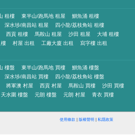
山 租樓
東半山/跑馬地 租屋
鰂魚涌 租樓
深水埗/南昌站 租屋
四小龍/荔枝角站 租樓
西貢 租樓
馬鞍山 租屋
沙田 租屋
大埔 租樓
租樓
村屋 出租
工廠大廈 出租
寫字樓 出租
山 樓盤
東半山/跑馬地 買樓
鰂魚涌 樓盤
深水埗/南昌站 買樓
四小龍/荔枝角站 樓盤
將軍澳 村屋
西貢 村屋
馬鞍山 買樓
沙田 買樓
天水圍 樓盤
元朗 樓盤
元朗 村屋
青衣 買樓
使用條款
|
版權聲明
|
私隱政策