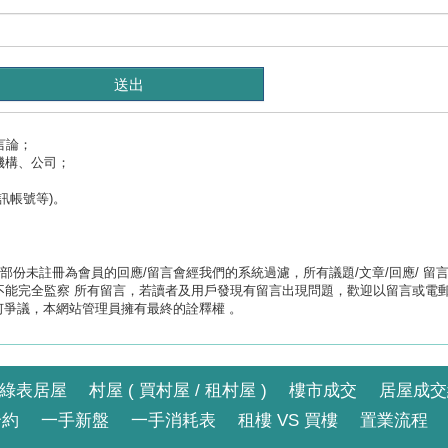
言論；
機構、公司；
訊帳號等)。
未註冊為會員的回應/留言會經我們的系統過濾，所有議題/文章/回應/ 留言/資訊及
能完全監察 所有留言，若讀者及用戶發現有留言出現問題，歡迎以留言或電郵
何爭議，本網站管理員擁有最終的詮釋權 。
綠表居屋
村屋 ( 買村屋 / 租村屋 )
樓市成交
居屋成交
合約
一手新盤
一手消耗表
租樓 VS 買樓
置業流程