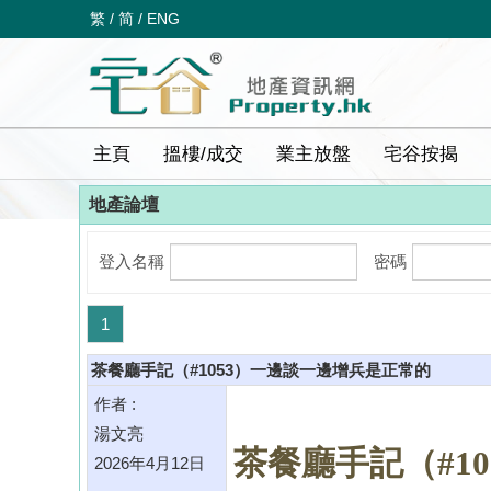
繁
/
简
/
ENG
主頁
搵樓/成交
業主放盤
宅谷按揭
地產論壇
登入名稱
密碼
1
茶餐廳手記（#1053）一邊談一邊增兵是正常的
作者 :
湯文亮
茶餐廳手記（#1
2026年4月12日