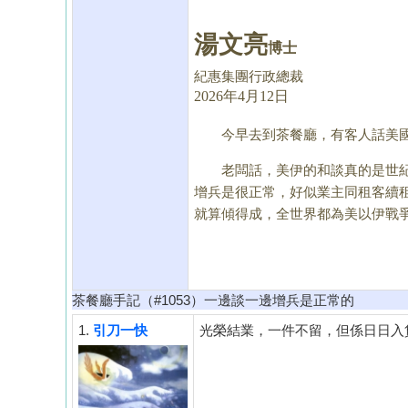
湯文亮
博士
紀惠集團行政總裁
2026年4月12日
今早去到茶餐廳，有客人話美國伊
老闆話，美伊的和談真的是世紀工
增兵是很正常，好似業主同租客續
就算傾得成，全世界都為美以伊戰
茶餐廳手記（#1053）一邊談一邊增兵是正常的
1.
引刀一快
光榮結業，一件不留，但係日日入