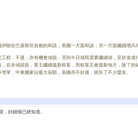
朗在巴基斯坦首都的和談，美國一方面和談，另一方面繼續增兵向
程，不過，亦有機會傾掂，否則今日就唔需要繼續傾，至於達成
租，在未傾掂前，業主繼續搵新租客，而租客又會搵新地方，除了的
爭埋單，中東國家佔最大份額，美國亦不好過，損失了不少盟友。
貨，好細個已經知道。