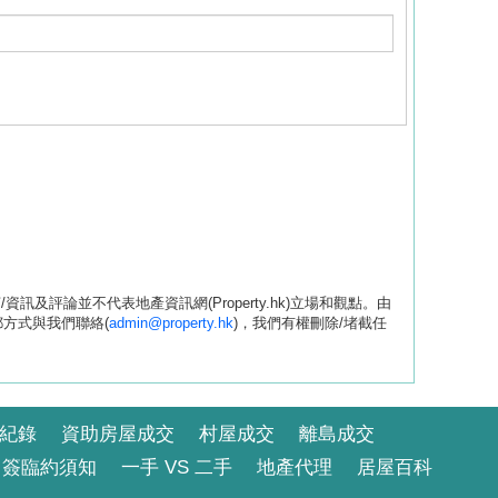
評論並不代表地產資訊網(Property.hk)立場和觀點。由
方式與我們聯絡(
admin@property.hk
)，我們有權刪除/堵截任
紀錄
資助房屋成交
村屋成交
離島成交
簽臨約須知
一手 VS 二手
地產代理
居屋百科