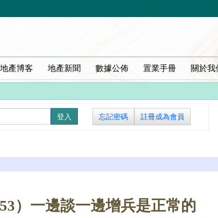
地產博客
地產新聞
數據公佈
置業手冊
關於我
忘記密碼
註冊成為會員
053）一邊談一邊增兵是正常的