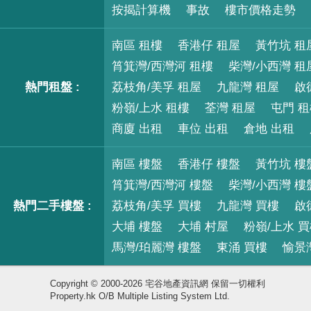
按揭計算機
事故
樓市價格走勢
南區 租樓
香港仔 租屋
黃竹坑 租
筲箕灣/西灣河 租樓
柴灣/小西灣 租
熱門租盤 :
荔枝角/美孚 租屋
九龍灣 租屋
啟
粉嶺/上水 租樓
荃灣 租屋
屯門 
商廈 出租
車位 出租
倉地 出租
南區 樓盤
香港仔 樓盤
黃竹坑 樓
筲箕灣/西灣河 樓盤
柴灣/小西灣 樓
熱門二手樓盤 :
荔枝角/美孚 買樓
九龍灣 買樓
啟
大埔 樓盤
大埔 村屋
粉嶺/上水 
馬灣/珀麗灣 樓盤
東涌 買樓
愉景
Copyright © 2000-2026 宅谷地產資訊網 保留一切權利
Property.hk O/B Multiple Listing System Ltd.