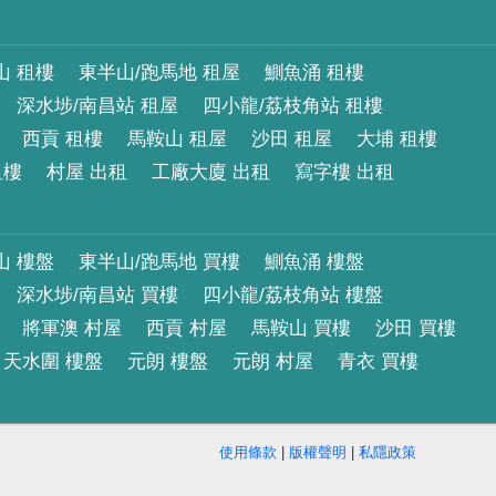
山 租樓
東半山/跑馬地 租屋
鰂魚涌 租樓
深水埗/南昌站 租屋
四小龍/荔枝角站 租樓
西貢 租樓
馬鞍山 租屋
沙田 租屋
大埔 租樓
租樓
村屋 出租
工廠大廈 出租
寫字樓 出租
山 樓盤
東半山/跑馬地 買樓
鰂魚涌 樓盤
深水埗/南昌站 買樓
四小龍/荔枝角站 樓盤
將軍澳 村屋
西貢 村屋
馬鞍山 買樓
沙田 買樓
天水圍 樓盤
元朗 樓盤
元朗 村屋
青衣 買樓
使用條款
|
版權聲明
|
私隱政策