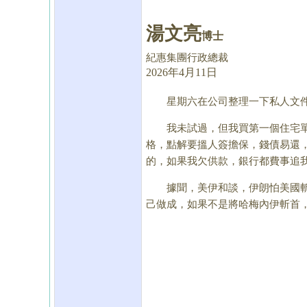
湯文亮
博士
紀惠集團行政總裁
2026年4月11日
星期六在公司整理一下私人文件，
我未試過，但我買第一個住宅單位
格，點解要搵人簽擔保，錢債易還
的，如果我欠供款，銀行都費事追我，
據聞，美伊和談，伊朗怕美國斬首
己做成，如果不是將哈梅內伊斬首