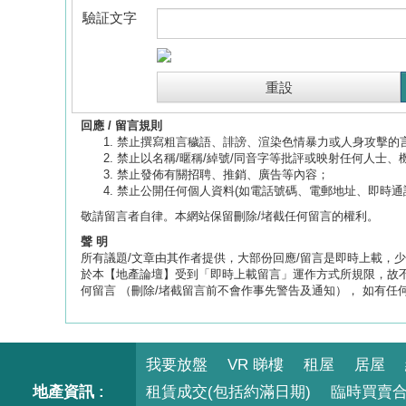
驗証文字
回應 / 留言規則
禁止撰寫粗言穢語、誹謗、渲染色情暴力或人身攻擊的
禁止以名稱/暱稱/綽號/同音字等批評或映射任何人士、
禁止發佈有關招聘、推銷、廣告等內容；
禁止公開任何個人資料(如電話號碼、電郵地址、即時通
敬請留言者自律。本網站保留刪除/堵截任何留言的權利。
聲 明
所有議題/文章由其作者提供，大部份回應/留言是即時上載，少部份
於本【地產論壇】受到「即時上載留言」運作方式所規限，故不
何留言 （刪除/堵截留言前不會作事先警告及通知）， 如有任
我要放盤
VR 睇樓
租屋
居屋
地產資訊 :
租賃成交(包括約滿日期)
臨時買賣