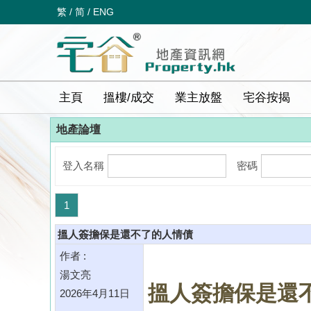
繁
/
简
/
ENG
天氣
34°C
56%
主頁
搵樓/成交
業主放盤
宅谷按揭
地產論壇
登入名稱
密碼
1
搵人簽擔保是還不了的人情債
作者 :
湯文亮
搵人簽擔保是還
2026年4月11日