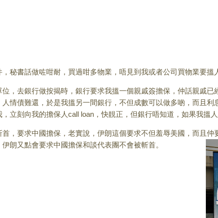
秘書話做咗咁耐，買過咁多物業，唔見到我或者公司買物業要搵人
，去銀行做按揭時，銀行要求我搵一個親戚簽擔保，仲話親戚已經
，人情債難還，於是我搵另一間銀行，不但成數可以做多啲，而且利
立刻向我的擔保人call loan，快靚正，但銀行唔知道，如果我
，要求中國擔保，老實說，伊朗這個要求不但羞辱美國，而且仲
，伊朗又點會要求中國擔保和談代表團不會被斬首。