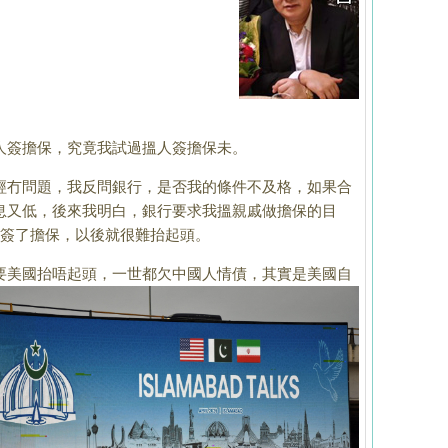
簽擔保，究竟我試過搵人簽擔保未。
冇問題，我反問銀行，是否我的條件不及格，如果合
息又低，後來我明白，銀行要求我搵親戚做擔保的目
搵人簽了擔保，以後就很難抬起頭。
要美國抬唔起
頭，一世都欠中國人情債，其實是美國自