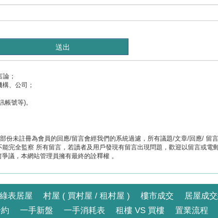
言論；
機構、公司；
訊帳號等)。
未註冊為會員的回應/留言會經我們的系統過濾，所有議題/文章/回應/ 留言/資訊及
能完全監察 所有留言，若讀者及用戶發現有留言出現問題，歡迎以留言或電郵
何爭議，本網站管理員擁有最終的詮釋權 。
綠表居屋
村屋 ( 買村屋 / 租村屋 )
樓市成交
居屋成交
合約
一手新盤
一手消耗表
租樓 VS 買樓
置業流程