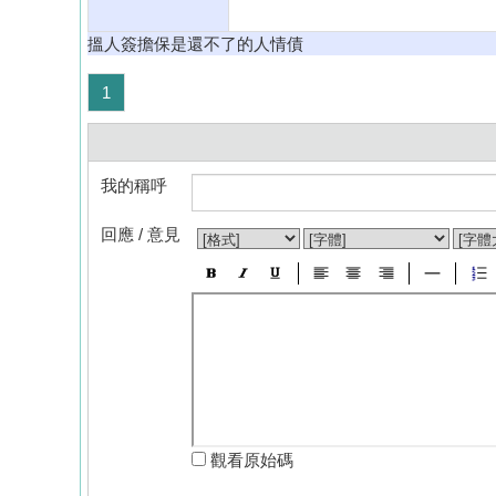
搵人簽擔保是還不了的人情債
1
我的稱呼
回應 / 意見
觀看原始碼