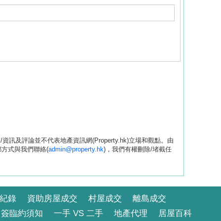
評論並不代表地產資訊網(Property.hk)立場和觀點。由
方式與我們聯絡(
admin@property.hk
)，我們有權刪除/堵截任
紀錄
資助房屋成交
村屋成交
離島成交
簽臨約須知
一手 VS 二手
地產代理
居屋百科