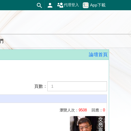
App下載
代理登入
們
論壇首頁
頁數：
瀏覽人次：
9508
回應：
0