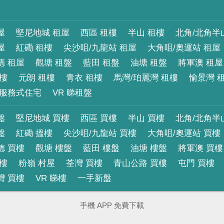
屋
堅尼地城 租屋
西區 租樓
半山 租樓
北角/北角半
屋
紅磡 租樓
尖沙咀/九龍站 租屋
大角咀/奧運站 租屋
德 租屋
觀塘 租盤
藍田 租盤
油塘 租盤
將軍澳 租屋
租樓
元朗 租樓
青衣 租樓
馬灣/珀麗灣 租樓
愉景灣 
服務式住宅
VR 睇租盤
盤
堅尼地城 買樓
西區 買樓
半山 買樓
北角/北角半
盤
紅磡 搵樓
尖沙咀/九龍站 買樓
大角咀/奧運站 買樓
德 買樓
觀塘 樓盤
藍田 樓盤
油塘 樓盤
將軍澳 買樓
買樓
粉嶺 村屋
荃灣 買樓
青山公路 買樓
屯門 買樓
灣 買樓
VR 睇樓
一手新盤
手機 APP 免費下載