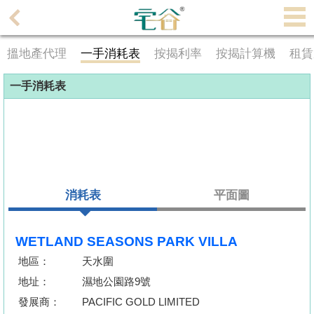
代
理
搵地產代理
一手消耗表
按揭利率
按揭計算機
租賃
主
頁
一手消耗表
搵
樓/
成
交
消耗表
平面圖
業
主
放
WETLAND SEASONS PARK VILLA
盤
地區：
天水圍
地址：
濕地公園路9號
宅
發展商：
PACIFIC GOLD LIMITED
谷