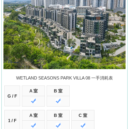
置
業
手
冊
關
於
我
們
WETLAND SEASONS PARK VILLA 08 一手消耗表
A 室
B 室
G / F
A 室
B 室
C 室
1 / F