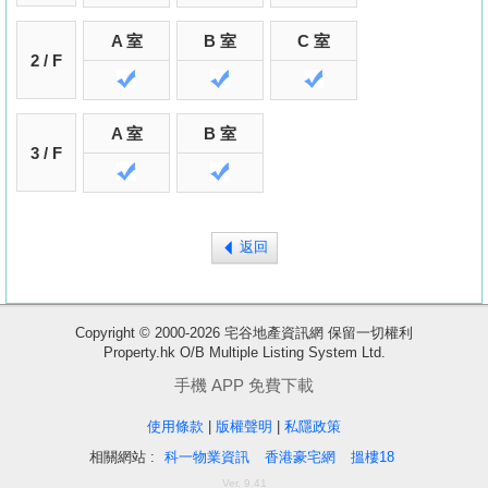
A 室
B 室
C 室
2 / F
A 室
B 室
3 / F
返回
Copyright © 2000-2026 宅谷地產資訊網 保留一切權利
收
Property.hk O/B Multiple Listing System Ltd.
藏
手機 APP 免費下載
樓
盤
使用條款
|
版權聲明
|
私隱政策
相關網站 :
科一物業資訊
香港豪宅網
搵樓18
繁
简
ENG
Ver. 9.41