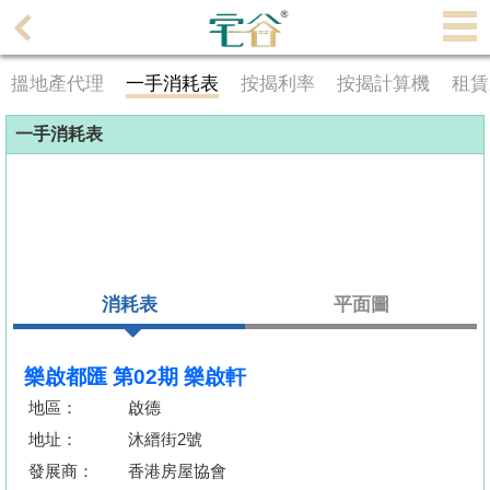
代
理
搵地產代理
一手消耗表
按揭利率
按揭計算機
租賃
主
頁
一手消耗表
搵
樓/
成
交
消耗表
平面圖
業
主
放
樂啟都匯 第02期 樂啟軒
盤
地區：
啟德
地址：
沐縉街2號
宅
發展商：
香港房屋協會
谷