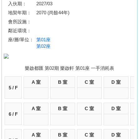
按
入伙期：
2027/03
揭
地契年期：
2070 (尚餘44年)
會所設施：
地
鄰近環境：
產
座/層/單位：
第01座
博
第02座
客
地
樂啟都匯 第02期 樂啟軒 第01座 一手消耗表
產
新
A 室
B 室
C 室
D 室
5 / F
聞
數
A 室
B 室
C 室
D 室
據
6 / F
公
佈
A 室
B 室
C 室
D 室