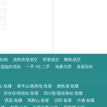
紀錄
資助房屋成交
村屋成交
離島成交
簽臨約須知
一手 VS 二手
地產代理
居屋百科
山 租樓
東半山/跑馬地 租屋
鰂魚涌 租樓
深水埗/南昌站 租屋
四小龍/荔枝角站 租樓
西貢 租樓
馬鞍山 租屋
沙田 租屋
大埔 租樓