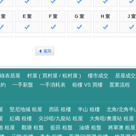
 室
E 室
F 室
G 室
H 室
J 室
 室
E 室
F 室
G 室
H 室
J 室
返回
 室
E 室
F 室
G 室
H 室
J 室
綠表居屋
村屋 ( 買村屋 / 租村屋 )
樓市成交
居屋成交
合約
一手新盤
一手消耗表
租樓 VS 買樓
置業流程
 室
E 室
F 室
G 室
H 室
J 室
屋
堅尼地城 租屋
西區 租樓
半山 租樓
北角/北角半
屋
紅磡 租樓
尖沙咀/九龍站 租屋
大角咀/奧運站 租屋
德 租屋
觀塘 租盤
藍田 租盤
油塘 租盤
將軍澳 租屋