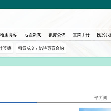
地產博客
地產新聞
數據公佈
置業手冊
關於我
計算機
租賃成交 / 臨時買賣合約
平面圖