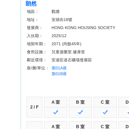
朗然
地區：
觀塘
地址：
安禧街18號
發展商：
HONG KONG HOUSING SOCIETY
入伙期：
2025/12
地契年期：
2071 (尚餘45年)
會所設施：
兒童遊樂室.健身室
鄰近環境：
安達臣道石礦場發展區
座/層/單位：
第01A座
第01B座
A 室
B 室
C 室
D
2 / F
A 室
B 室
C 室
D