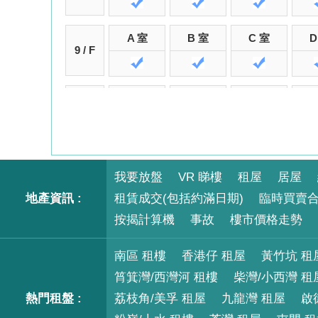
A 室
B 室
C 室
D
9 / F
A 室
B 室
C 室
D
10 / F
A 室
B 室
C 室
D
11 / F
我要放盤
VR 睇樓
租屋
居屋
地產資訊 :
租賃成交(包括約滿日期)
臨時買賣
按揭計算機
A 室
B 室
事故
樓市價格走勢
C 室
D
12 / F
南區 租樓
香港仔 租屋
黃竹坑 租
筲箕灣/西灣河 租樓
柴灣/小西灣 租
熱門租盤 :
荔枝角/美孚 租屋
九龍灣 租屋
啟