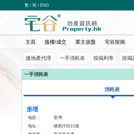
繁
/
简
/
ENG
主頁
搵樓/成交
業主放盤
宅谷按揭
搵地產代理
一手消耗表
按揭利率
按揭
一手消耗表
消耗表
形瑨
地區：
荃灣
地址：
橫窩仔街21號