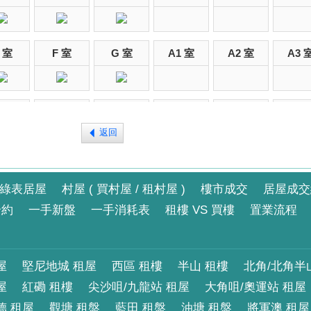
 室
F 室
G 室
A1 室
A2 室
A3 
 室
F 室
G 室
A1 室
A2 室
A3 
返回
 室
F 室
G 室
A1 室
A2 室
A3 
綠表居屋
村屋 ( 買村屋 / 租村屋 )
樓市成交
居屋成交
合約
一手新盤
一手消耗表
租樓 VS 買樓
置業流程
 室
F 室
G 室
A1 室
A2 室
A3 
屋
堅尼地城 租屋
西區 租樓
半山 租樓
北角/北角半
屋
紅磡 租樓
尖沙咀/九龍站 租屋
大角咀/奧運站 租屋
 室
F 室
G 室
A1 室
A2 室
A3 
德 租屋
觀塘 租盤
藍田 租盤
油塘 租盤
將軍澳 租屋