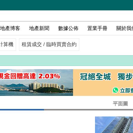
地產博客
地產新聞
數據公佈
置業手冊
關於我
計算機
租賃成交 / 臨時買賣合約
平面圖