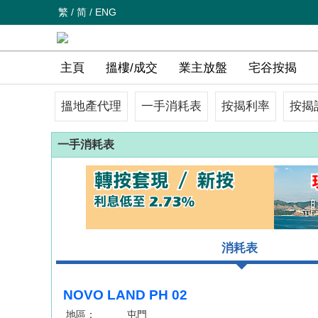
繁
/
简
/
ENG
主頁
搵樓/成交
業主放盤
宅谷按揭
搵地產代理
一手消耗表
按揭利率
按揭
一手消耗表
消耗表
NOVO LAND PH 02
地區：
屯門