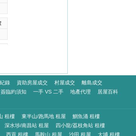
室
室
室
紀錄
資助房屋成交
村屋成交
離島成交
簽臨約須知
一手 VS 二手
地產代理
居屋百科
室
山 租樓
東半山/跑馬地 租屋
鰂魚涌 租樓
深水埗/南昌站 租屋
四小龍/荔枝角站 租樓
室
西貢 租樓
馬鞍山 租屋
沙田 租屋
大埔 租樓