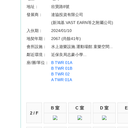
地址：
欣寶路8號
發展商：
達協投資有限公司
(新鴻基.VAST EARN等之附屬公司)
入伙期：
2024/01/10
地契年期：
2067 (尚餘41年)
會所設施：
水上遊樂設施.運動場館.童樂空間...
鄰近環境：
近保良局志豪小學...
座/層/單位：
B TWR 01A
B TWR 01B
B TWR 02
A TWR 01A
B 室
C 室
D 室
E
2 / F