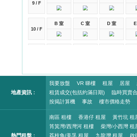
9 / F
B 室
C 室
D 室
E
10 / F
B 室
C 室
D 室
E
11 / F
B 室
C 室
D 室
E
12 / F
我要放盤
VR 睇樓
租屋
居屋
地產資訊 :
租賃成交(包括約滿日期)
臨時買賣
按揭計算機
B 室
C 室
事故
樓市價格走勢
D 室
E
15 / F
南區 租樓
香港仔 租屋
黃竹坑 租
筲箕灣/西灣河 租樓
柴灣/小西灣 租
B 室
C 室
D 室
E
16 / F
熱門租盤 :
荔枝角/美孚 租屋
九龍灣 租屋
啟