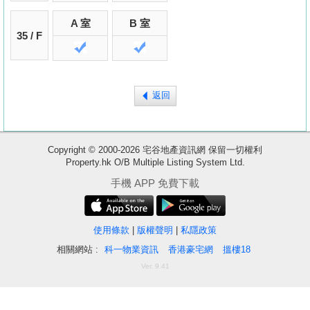
A 室
B 室
35 / F
返回
Copyright © 2000-2026 宅谷地產資訊網 保留一切權利
Property.hk O/B Multiple Listing System Ltd.
收
手機 APP 免費下載
藏
樓
使用條款
|
版權聲明
|
私隱政策
盤
相關網站 :
科一物業資訊
香港豪宅網
搵樓18
Ver. 9.41
繁
简
ENG
體
体