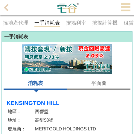
代
理
搵地產代理
一手消耗表
按揭利率
按揭計算機
租賃
主
頁
一手消耗表
搵
樓/
成
交
消耗表
平面圖
業
主
放
KENSINGTON HILL
盤
地區：
西營盤
地址：
高街98號
宅
發展商：
MERITGOLD HOLDINGS LTD
谷