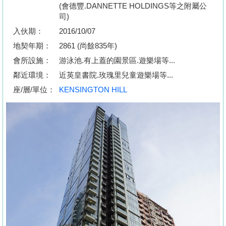
按
(會德豐.DANNETTE HOLDINGS等之附屬公
司)
揭
入伙期：
2016/10/07
地
地契年期：
2861 (尚餘835年)
產
會所設施：
游泳池.有上蓋的園景區.遊樂場等...
博
鄰近環境：
近英皇書院.玫瑰里兒童遊樂場等...
客
座/層/單位：
KENSINGTON HILL
地
產
新
聞
數
據
公
佈