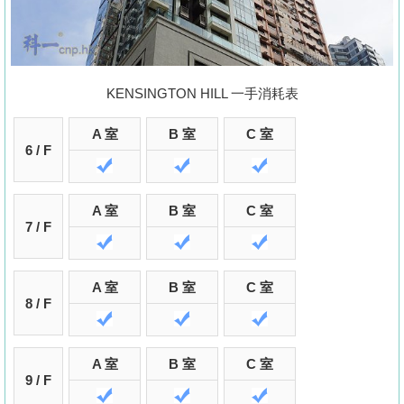
置
業
手
冊
KENSINGTON HILL 一手消耗表
關
A 室
B 室
C 室
於
6 / F
我
們
A 室
B 室
C 室
7 / F
A 室
B 室
C 室
8 / F
A 室
B 室
C 室
9 / F