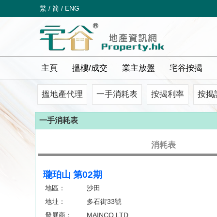
繁
/
简
/
ENG
主頁
搵樓/成交
業主放盤
宅谷按揭
搵地產代理
一手消耗表
按揭利率
按揭
一手消耗表
消耗表
瓏珀山 第02期
地區：
沙田
地址：
多石街33號
發展商：
MAINCO LTD