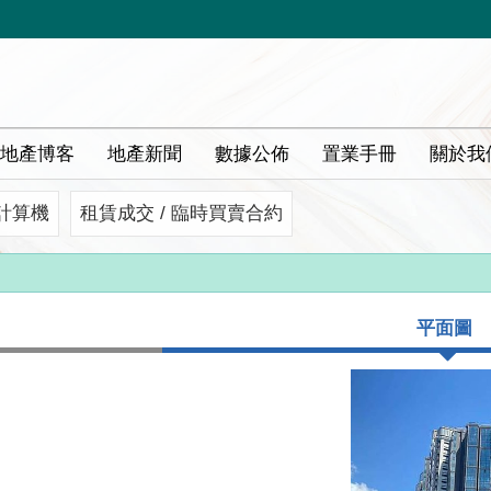
地產博客
地產新聞
數據公佈
置業手冊
關於我
計算機
租賃成交 / 臨時買賣合約
平面圖