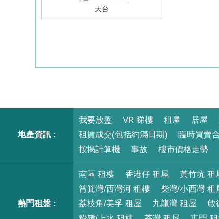
天台
我要放盤
VR 睇樓
租屋
居屋
地產資訊 :
租賃成交(包括約滿日期)
臨時買賣
按揭計算機
事故
樓市價格走勢
南區 租樓
香港仔 租屋
黃竹坑 租
筲箕灣/西灣河 租樓
柴灣/小西灣 租
熱門租盤 :
荔枝角/美孚 租屋
九龍灣 租屋
啟
粉嶺/上水 租樓
荃灣 租屋
屯門 