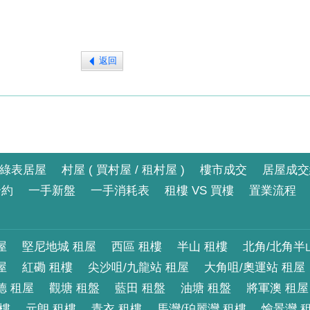
返回
綠表居屋
村屋 ( 買村屋 / 租村屋 )
樓市成交
居屋成交
合約
一手新盤
一手消耗表
租樓 VS 買樓
置業流程
屋
堅尼地城 租屋
西區 租樓
半山 租樓
北角/北角半
屋
紅磡 租樓
尖沙咀/九龍站 租屋
大角咀/奧運站 租屋
德 租屋
觀塘 租盤
藍田 租盤
油塘 租盤
將軍澳 租屋
租樓
元朗 租樓
青衣 租樓
馬灣/珀麗灣 租樓
愉景灣 