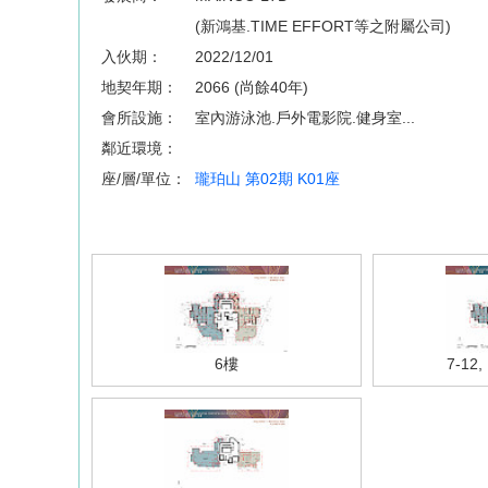
(新鴻基.TIME EFFORT等之附屬公司)
入伙期：
2022/12/01
地契年期：
2066 (尚餘40年)
會所設施：
室內游泳池.戶外電影院.健身室...
鄰近環境：
座/層/單位：
瓏珀山 第02期 K01座
6樓
7-12,