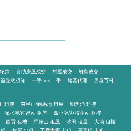
紀錄
資助房屋成交
村屋成交
離島成交
簽臨約須知
一手 VS 二手
地產代理
居屋百科
山 租樓
東半山/跑馬地 租屋
鰂魚涌 租樓
深水埗/南昌站 租屋
四小龍/荔枝角站 租樓
西貢 租樓
馬鞍山 租屋
沙田 租屋
大埔 租樓
租樓
村屋 出租
工廠大廈 出租
寫字樓 出租