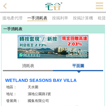
代
理
搵地產代理
一手消耗表
按揭利率
按揭計算機
租賃
主
頁
一手消耗表
搵
樓/
成
交
消耗表
平面圖
業
主
放
WETLAND SEASONS BAY VILLA
盤
地區：
天水圍
地址：
濕地公園路1號
宅
發展商：
國集有限公司
谷