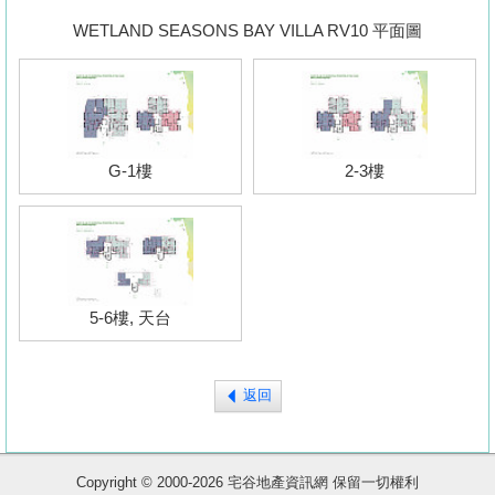
WETLAND SEASONS BAY VILLA RV10 平面圖
G-1樓
2-3樓
5-6樓, 天台
返回
Copyright © 2000-2026 宅谷地產資訊網 保留一切權利
收