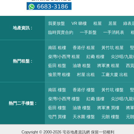
我要放盤
VR 睇樓
租屋
居屋
綠表
地產資訊 :
臨時買賣合約
一手新盤
一手消耗表
租
南區 租樓
香港仔 租屋
黃竹坑 租屋
堅
柴灣/小西灣 租屋
紅磡 租樓
尖沙咀/九龍
熱門租盤 :
藍田 租盤
油塘 租盤
將軍澳 租屋
西貢
愉景灣 租樓
村屋 出租
工廠大廈 出租
南區 樓盤
香港仔 樓盤
黃竹坑 樓盤
堅
柴灣/小西灣 樓盤
紅磡 搵樓
尖沙咀/九龍
熱門二手樓盤 :
藍田 樓盤
油塘 樓盤
將軍澳 買樓
將軍
屯門 買樓
天水圍 樓盤
元朗 樓盤
元朗
Copyright © 2000-2026 宅谷地產資訊網 保留一切權利