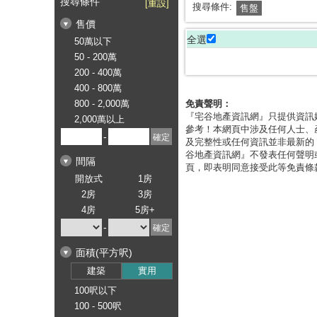
搜尋條件
[重設]
搜尋條件:
售盤
售價
全選
50萬以下
50 - 200萬
200 - 400萬
400 - 800萬
800 - 2,000萬
免責聲明：
『宅谷地產資訊網』只提供資訊
2,000萬以上
參考！本網頁中涉及任何人士、
-
及完整性或任何資訊並非最新的
谷地產資訊網』不發表任何聲明
間隔
頁，即表明同意接受此等免責條
開放式
1房
2房
3房
4房
5房+
-
面積(平方呎)
建築
實用
100呎以下
100 - 500呎