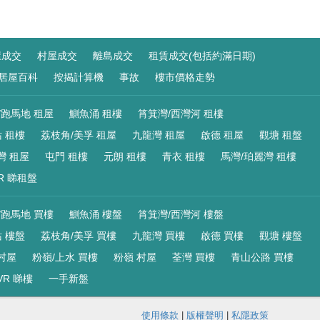
屋成交
村屋成交
離島成交
租賃成交(包括約滿日期)
居屋百科
按揭計算機
事故
樓市價格走勢
/跑馬地 租屋
鰂魚涌 租樓
筲箕灣/西灣河 租樓
 租樓
荔枝角/美孚 租屋
九龍灣 租屋
啟德 租屋
觀塘 租盤
灣 租屋
屯門 租樓
元朗 租樓
青衣 租樓
馬灣/珀麗灣 租樓
R 睇租盤
/跑馬地 買樓
鰂魚涌 樓盤
筲箕灣/西灣河 樓盤
 樓盤
荔枝角/美孚 買樓
九龍灣 買樓
啟德 買樓
觀塘 樓盤
村屋
粉嶺/上水 買樓
粉嶺 村屋
荃灣 買樓
青山公路 買樓
VR 睇樓
一手新盤
使用條款
|
版權聲明
|
私隱政策