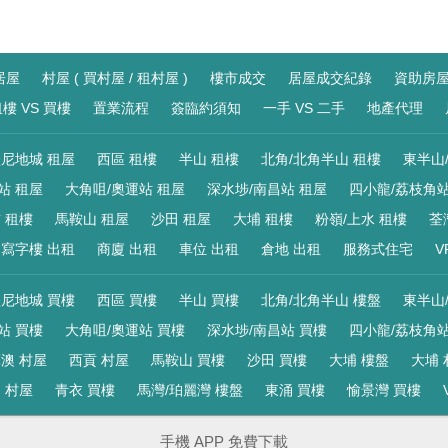
居屋
村屋 ( 買村屋 / 租村屋 )
樓市成交
居屋成交紀錄
資助房
樓 VS 買樓
置業流程
簽臨約須知
一手 VS 二手
地產代理
尼地城 租屋
西區 租樓
半山 租樓
北角/北角半山 租樓
東半山
站 租屋
大角咀/奧運站 租屋
深水埗/南昌站 租屋
四小龍/荔枝角站
 租樓
馬鞍山 租屋
沙田 租屋
大埔 租樓
粉嶺/上水 租樓
荃
寫字樓 出租
商廈 出租
車位 出租
倉地 出租
服務式住宅
V
尼地城 買樓
西區 買樓
半山 買樓
北角/北角半山 樓盤
東半山
站 買樓
大角咀/奧運站 買樓
深水埗/南昌站 買樓
四小龍/荔枝角站
澳 村屋
西貢 村屋
馬鞍山 買樓
沙田 買樓
大埔 樓盤
大埔 
 村屋
青衣 買樓
馬灣/珀麗灣 樓盤
東涌 買樓
愉景灣 買樓
手機 APP 免費下載