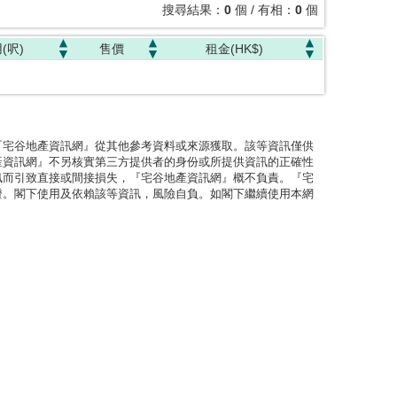
搜尋結果：
0
個 / 有相：
0
個
(呎)
售價
租金(HK$)
『宅谷地產資訊網』從其他參考資料或來源獲取。該等資訊僅供
產資訊網』不另核實第三方提供者的身份或所提供資訊的正確性
訊而引致直接或間接損失，『宅谷地產資訊網』概不負責。『宅
證。閣下使用及依賴該等資訊，風險自負。如閣下繼續使用本網