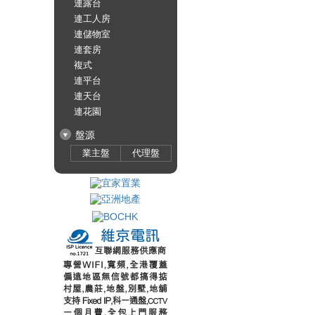
連露台
連工人房
連儲物室
連套房
複式
連平台
連天台
連花園
盤源
業主盤
代理盤