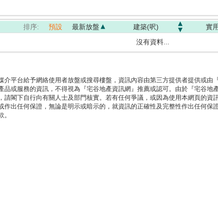
排序:
預設
最新放盤
建築(呎)
實用
沒有資料...
媒介平台給予網絡使用者放盤或搜尋樓盤，資訊內容由第三方提供者提供或由
產品或服務的資訊，不得視為『宅谷地產資訊網』推薦或認可。由於『宅谷地
，請閣下自行向有關人士及部門核實。若有任何爭議，或因為使用本網頁的資
或作出任何保證，無論是明示或暗示的，就資訊的正確性及完整性作出任何保
款。