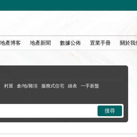
地產博客
地產新聞
數據公佈
置業手冊
關於我
位
村屋
倉/地/雜項
服務式住宅
綠表
一手新盤
搜尋