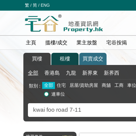
繁
/
简
/
ENG
主頁
搵樓/成交
業主放盤
宅谷按揭
買樓
租樓
買賣成交
全部
香港島
九龍
新界東
新界西
全部
住宅
居屋/資助房屋
商舖
工商
車
類別 :
連車位