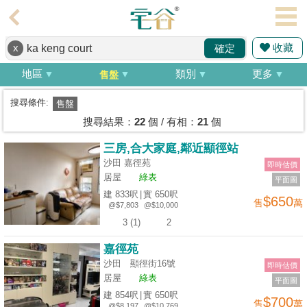
代
理
收藏
x
確定
主
頁
地區
類別
更多
售盤
搵
搜尋條件:
售盤
樓/
搜尋結果：
22
個 / 有相：
21
個
成
三房,合大家庭,鄰近顯徑站
交
沙田 嘉徑苑
即時估價
居屋
綠表
平面圖
業
建 833呎
|
實 650呎
$650
售
萬
主
@$7,803
@$10,000
放
3 (1)
2
盤
嘉徑苑
沙田 顯徑街16號
即時估價
宅
居屋
綠表
平面圖
谷
建 854呎
|
實 650呎
$700
售
萬
按
@$8,197
@$10,769