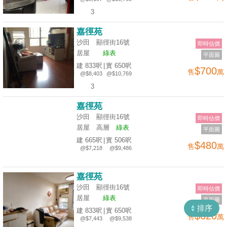
揭
3
嘉徑苑
地
沙田 顯徑街16號
即時估價
產
居屋
綠表
平面圖
博
建 833呎
|
實 650呎
$700
售
萬
客
@$8,403
@$10,769
3
地
嘉徑苑
產
沙田 顯徑街16號
即時估價
新
居屋
高層
綠表
平面圖
聞
收
建 665呎
|
實 506呎
$480
售
萬
@$7,218
@$9,486
藏
數
樓
據
嘉徑苑
盤
公
沙田 顯徑街16號
即時估價
佈
居屋
綠表
ENG
平面圖
繁
简
排序
建 833呎
|
實 650呎
$620
體
体
售
萬
置
@$7,443
@$9,538