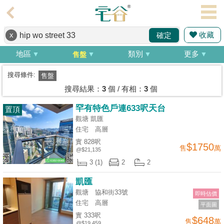
代
理
收藏
x
確定
主
頁
地區
類別
更多
售盤
搵
搜尋條件:
售盤
樓/
搜尋結果：
3
個 / 有相：
3
個
成
罕有特色戶連633呎天台
置頂
交
觀塘 凱匯
住宅
高層
業
實 828呎
$1750
售
萬
主
@$21,135
放
3 (1)
2
2
盤
凱匯
觀塘 協和街33號
即時估價
宅
住宅
高層
平面圖
谷
實 333呎
$648
售
萬
按
@$19,459