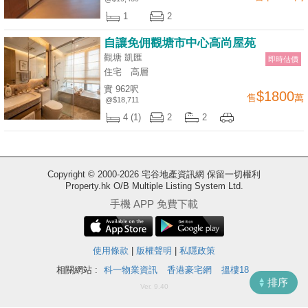
揭
1
2
自讓免佣觀塘市中心高尚屋苑
地
觀塘 凱匯
即時估價
產
住宅
高層
博
實 962呎
$1800
售
萬
客
@$18,711
4 (1)
2
2
地
產
新
Copyright © 2000-2026 宅谷地產資訊網 保留一切權利
聞
Property.hk O/B Multiple Listing System Ltd.
收
手機 APP 免費下載
藏
數
樓
據
盤
公
使用條款
|
版權聲明
|
私隱政策
佈
相關網站 :
科一物業資訊
香港豪宅網
搵樓18
ENG
繁
简
排序
Ver. 9.40
體
体
置