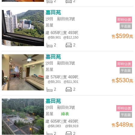
2
2
嘉田苑
沙田 顯田街3號
即時估價
居屋
平面圖
建 605呎
|
實 493呎
$599
售
萬
@$9,901
@$12,150
2
2
嘉田苑
沙田 顯田街3號
即時估價
居屋
平面圖
建 576呎
|
實 469呎
$530
售
萬
@$9,201
@$11,301
2
2
嘉田苑
沙田 顯田街3號
即時估價
居屋
綠表
平面圖
建 605呎
|
實 493呎
$489
售
萬
@$8,083
@$9,919
2
2