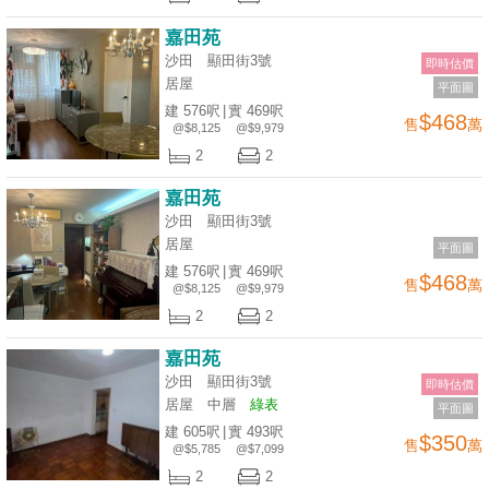
嘉田苑
沙田 顯田街3號
即時估價
居屋
平面圖
建 576呎
|
實 469呎
$468
售
萬
@$8,125
@$9,979
2
2
嘉田苑
沙田 顯田街3號
居屋
平面圖
建 576呎
|
實 469呎
$468
售
萬
@$8,125
@$9,979
2
2
嘉田苑
沙田 顯田街3號
即時估價
居屋
中層
綠表
平面圖
建 605呎
|
實 493呎
$350
售
萬
@$5,785
@$7,099
2
2