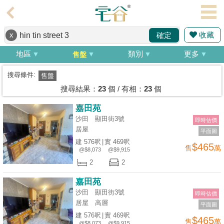
代
理
收藏
x
確定
主
頁
地區
類別
更多
售盤
搵
搜尋條件:
售盤
樓/
搜尋結果：
23
個 / 有相：
23
個
成
嘉田苑
交
沙田 顯田街3號
即時估價
居屋
平面圖
業
建 576呎
|
實 469呎
$465
售
萬
主
@$8,073
@$9,915
放
2
2
盤
嘉田苑
沙田 顯田街3號
即時估價
宅
居屋
高層
平面圖
谷
建 576呎
|
實 469呎
$465
售
萬
按
@$8,073
@$9,915