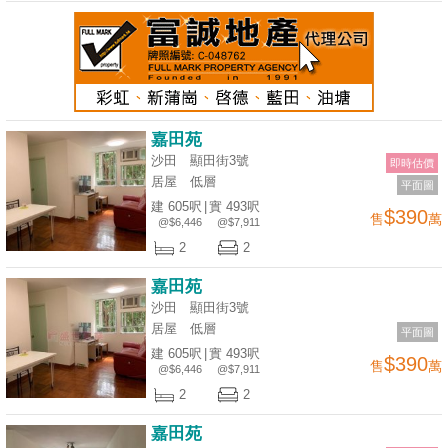
嘉田苑
沙田 顯田街3號
即時估價
居屋
低層
平面圖
建 605呎
|
實 493呎
$390
售
萬
@$6,446
@$7,911
2
2
嘉田苑
沙田 顯田街3號
居屋
低層
平面圖
建 605呎
|
實 493呎
$390
售
萬
@$6,446
@$7,911
2
2
嘉田苑