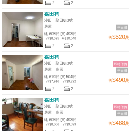
2
2
嘉田苑
沙田 顯田街3號
居屋
平面圖
建 605呎
|
實 493呎
$520
售
萬
@$8,595
@$10,548
2
2
嘉田苑
沙田 顯田街3號
即時估價
居屋
高層
平面圖
建 619呎
|
實 504呎
$490
售
萬
@$7,916
@$9,722
2
2
嘉田苑
沙田 顯田街3號
即時估價
居屋
高層
平面圖
建 605呎
|
實 493呎
$488
售
萬
@$8,066
@$9,899