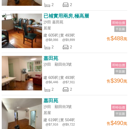
業
2
2
手
已補實用兩房,極高層
冊
沙田 嘉田苑
即時估價
居屋
平面圖
關
建 605呎
|
實 493呎
$488
於
售
萬
@$8,066
@$9,899
我
2
2
們
嘉田苑
沙田 顯田街3號
即時估價
平面圖
建 605呎
|
實 493呎
$390
售
萬
@$6,446
@$7,911
2
2
嘉田苑
沙田 顯田街3號
即時估價
居屋
平面圖
建 619呎
|
實 504呎
$490
售
萬
@$7,916
@$9,722