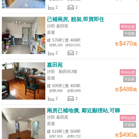
揭
2
2
已補兩房, 靚裝,即買即住
地
沙田 嘉田苑
即時估價
產
居屋
平面圖
博
建 576呎
|
實 469呎
$470
售
萬
客
@$8,160
@$10,021
2
2
地
嘉田苑
產
沙田 顯田街3號
即時估價
新
居屋
平面圖
聞
建 605呎
|
實 493呎
$488
售
萬
@$8,066
@$9,899
數
2
2
據
兩房已補地價, 鄰近顯徑站,可睇
公
沙田 嘉田苑
即時估價
佈
居屋
平面圖
建 619呎
|
實 504呎
$490
置
售
萬
@$7,916
@$9,722