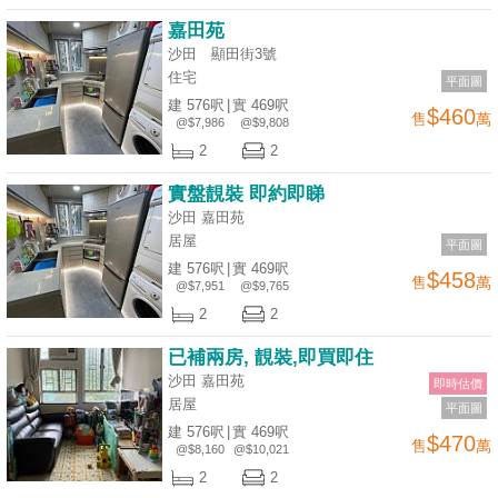
嘉田苑
沙田 顯田街3號
住宅
平面圖
建 576呎
|
實 469呎
$460
售
萬
@$7,986
@$9,808
2
2
實盤靚裝 即約即睇
沙田 嘉田苑
居屋
平面圖
建 576呎
|
實 469呎
$458
售
萬
@$7,951
@$9,765
2
2
已補兩房, 靚裝,即買即住
沙田 嘉田苑
即時估價
居屋
平面圖
建 576呎
|
實 469呎
$470
售
萬
@$8,160
@$10,021
2
2