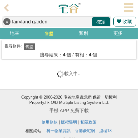
代
理
收藏
x
確定
主
頁
地區
類別
更多
售盤
搵
搜尋條件:
售盤
樓/
搜尋結果：
4
個 / 有相：
4
個
成
交
載入中...
業
主
Copyright © 2000-2026 宅谷地產資訊網 保留一切權利
放
Property.hk O/B Multiple Listing System Ltd.
盤
手機 APP 免費下載
宅
使用條款
|
版權聲明
|
私隱政策
谷
相關網站 :
科一物業資訊
香港豪宅網
搵樓18
按