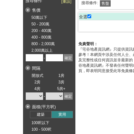
搜尋條件
[重設]
搜尋條件:
售盤
售價
全選
50萬以下
50 - 200萬
200 - 400萬
400 - 800萬
800 - 2,000萬
免責聲明：
『宅谷地產資訊網』只提供資訊
2,000萬以上
參考！本網頁中涉及任何人士、
-
及完整性或任何資訊並非最新的
谷地產資訊網』不發表任何聲明
間隔
頁，即表明同意接受此等免責條
開放式
1房
2房
3房
4房
5房+
-
面積(平方呎)
建築
實用
100呎以下
100 - 500呎