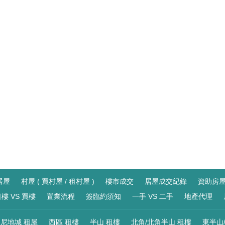
居屋
村屋 ( 買村屋 / 租村屋 )
樓市成交
居屋成交紀錄
資助房
樓 VS 買樓
置業流程
簽臨約須知
一手 VS 二手
地產代理
尼地城 租屋
西區 租樓
半山 租樓
北角/北角半山 租樓
東半山