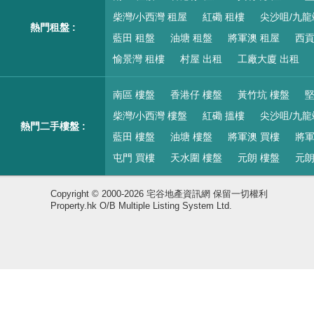
柴灣/小西灣 租屋
紅磡 租樓
尖沙咀/九龍
熱門租盤 :
藍田 租盤
油塘 租盤
將軍澳 租屋
西貢
愉景灣 租樓
村屋 出租
工廠大廈 出租
南區 樓盤
香港仔 樓盤
黃竹坑 樓盤
堅
柴灣/小西灣 樓盤
紅磡 搵樓
尖沙咀/九龍
熱門二手樓盤 :
藍田 樓盤
油塘 樓盤
將軍澳 買樓
將軍
屯門 買樓
天水圍 樓盤
元朗 樓盤
元朗
Copyright © 2000-2026 宅谷地產資訊網 保留一切權利
Property.hk O/B Multiple Listing System Ltd.