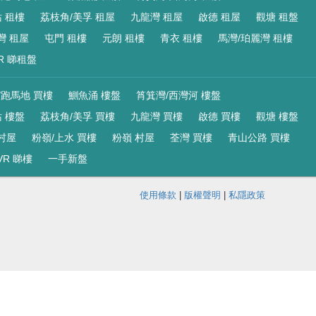
 租樓
荔枝角/美孚 租屋
九龍灣 租屋
啟德 租屋
觀塘 租盤
灣 租屋
屯門 租樓
元朗 租樓
青衣 租樓
馬灣/珀麗灣 租樓
R 睇租盤
/跑馬地 買樓
鰂魚涌 樓盤
筲箕灣/西灣河 樓盤
 樓盤
荔枝角/美孚 買樓
九龍灣 買樓
啟德 買樓
觀塘 樓盤
村屋
粉嶺/上水 買樓
粉嶺 村屋
荃灣 買樓
青山公路 買樓
VR 睇樓
一手新盤
使用條款
|
版權聲明
|
私隱政策