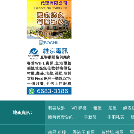
我要放盤
VR 睇樓
租屋
居屋
綠表
地產資訊 :
臨時買賣合約
一手新盤
一手消耗表
租
南區 租樓
香港仔 租屋
黃竹坑 租屋
堅