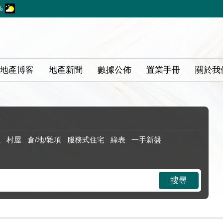
%
地產博客
地產新聞
數據公佈
置業手冊
關於我
位
村屋
倉/地/雜項
服務式住宅
綠表
一手新盤
搜尋