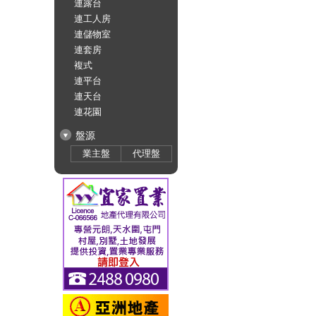
連露台
連工人房
連儲物室
連套房
複式
連平台
連天台
連花園
盤源
業主盤
代理盤