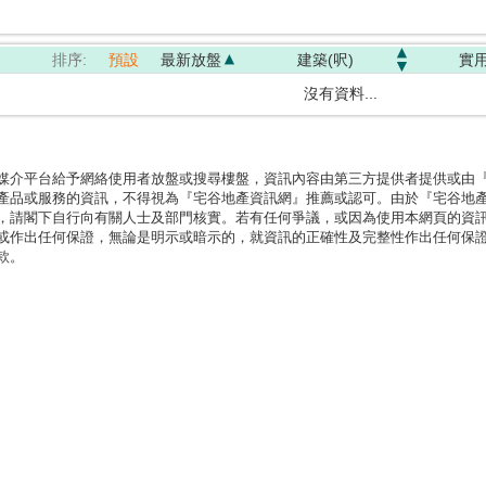
排序:
預設
最新放盤
建築(呎)
實用
沒有資料...
媒介平台給予網絡使用者放盤或搜尋樓盤，資訊內容由第三方提供者提供或由
產品或服務的資訊，不得視為『宅谷地產資訊網』推薦或認可。由於『宅谷地
，請閣下自行向有關人士及部門核實。若有任何爭議，或因為使用本網頁的資
或作出任何保證，無論是明示或暗示的，就資訊的正確性及完整性作出任何保
款。