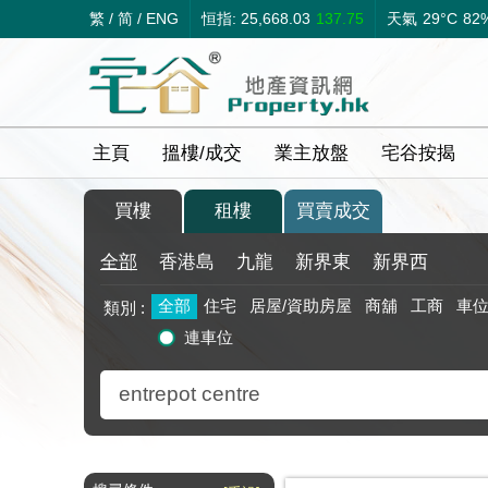
繁
/
简
/
ENG
恒指: 25,668.03
137.75
天氣
29°C
82
主頁
搵樓/成交
業主放盤
宅谷按揭
買樓
租樓
買賣成交
全部
香港島
九龍
新界東
新界西
全部
住宅
居屋/資助房屋
商舖
工商
車
類別 :
連車位