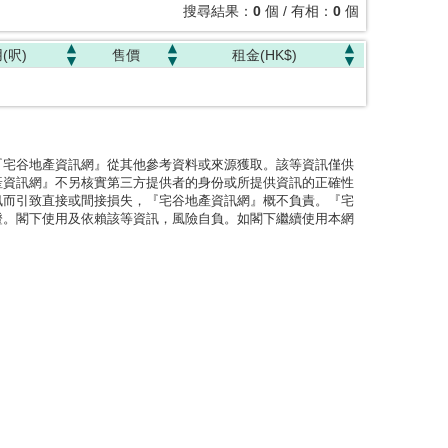
搜尋結果：
0
個 / 有相：
0
個
(呎)
售價
租金(HK$)
『宅谷地產資訊網』從其他參考資料或來源獲取。該等資訊僅供
產資訊網』不另核實第三方提供者的身份或所提供資訊的正確性
訊而引致直接或間接損失，『宅谷地產資訊網』概不負責。『宅
證。閣下使用及依賴該等資訊，風險自負。如閣下繼續使用本網