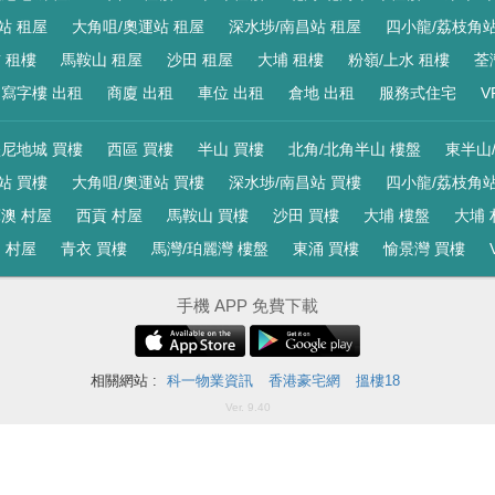
站 租屋
大角咀/奧運站 租屋
深水埗/南昌站 租屋
四小龍/荔枝角站
 租樓
馬鞍山 租屋
沙田 租屋
大埔 租樓
粉嶺/上水 租樓
荃
寫字樓 出租
商廈 出租
車位 出租
倉地 出租
服務式住宅
V
尼地城 買樓
西區 買樓
半山 買樓
北角/北角半山 樓盤
東半山
站 買樓
大角咀/奧運站 買樓
深水埗/南昌站 買樓
四小龍/荔枝角站
澳 村屋
西貢 村屋
馬鞍山 買樓
沙田 買樓
大埔 樓盤
大埔 
 村屋
青衣 買樓
馬灣/珀麗灣 樓盤
東涌 買樓
愉景灣 買樓
手機 APP 免費下載
相關網站 :
科一物業資訊
香港豪宅網
搵樓18
Ver. 9.40