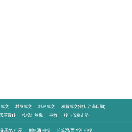
屋成交
村屋成交
離島成交
租賃成交(包括約滿日期)
居屋百科
按揭計算機
事故
樓市價格走勢
/跑馬地 租屋
鰂魚涌 租樓
筲箕灣/西灣河 租樓