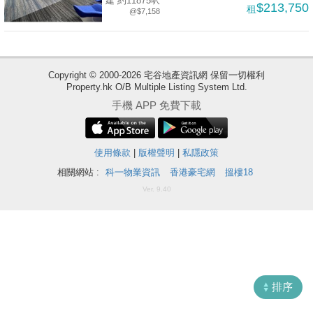
建 約11875呎
$213,750
租
@$7,158
揭
地
產
Copyright © 2000-2026 宅谷地產資訊網 保留一切權利
博
Property.hk O/B Multiple Listing System Ltd.
客
手機 APP 免費下載
地
產
使用條款
|
版權聲明
|
私隱政策
新
相關網站 :
科一物業資訊
香港豪宅網
搵樓18
聞
Ver. 9.40
收
藏
數
樓
據
盤
公
佈
ENG
繁
简
排序
體
体
置