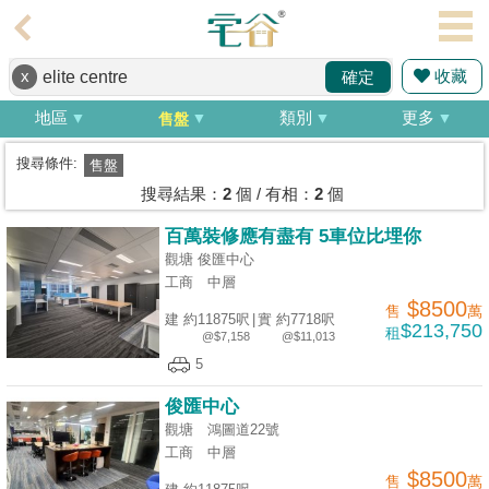
代
理
收藏
x
確定
主
頁
地區
類別
更多
售盤
搵
搜尋條件:
售盤
樓/
搜尋結果：
2
個 / 有相：
2
個
成
百萬裝修應有盡有 5車位比埋你
交
觀塘 俊匯中心
工商
中層
業
$8500
售
萬
建 約11875呎
|
實 約7718呎
主
$213,750
租
@$7,158
@$11,013
放
5
盤
俊匯中心
宅
觀塘 鴻圖道22號
工商
中層
谷
$8500
售
萬
按