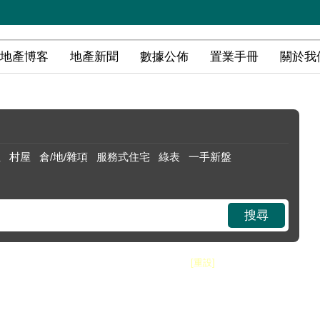
地產博客
地產新聞
數據公佈
置業手冊
關於我
位
村屋
倉/地/雜項
服務式住宅
綠表
一手新盤
搜尋
搜尋條件
[重設]
售價
50萬以下
50 - 200萬