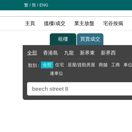
繁
/
简
/
ENG
主頁
搵樓/成交
業主放盤
宅谷按揭
買樓
租樓
買賣成交
全部
香港島
九龍
新界東
新界西
全部
住宅
居屋/資助房屋
商舖
工商
車
類別 :
連車位