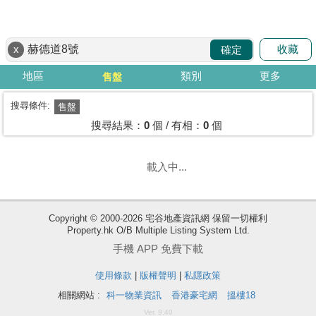
代
理
收藏
x
確定
主
頁
地區
類別
更多
售盤
搵
搜尋條件:
售盤
樓/
搜尋結果：
0
個 / 有相：
0
個
成
交
載入中...
業
主
Copyright © 2000-2026 宅谷地產資訊網 保留一切權利
放
Property.hk O/B Multiple Listing System Ltd.
盤
手機 APP 免費下載
使用條款
|
版權聲明
|
私隱政策
宅
谷
相關網站 :
科一物業資訊
香港豪宅網
搵樓18
按
Ver. 9.40