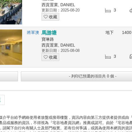
西貢置業, DANIEL
3
更新日期：2025-08-20
收藏
將軍澳
馬游塘
地下
1400
寶琳路
西貢置業, DANIEL
更新日期：2025-08-08
3
收藏
頁
媒介平台給予網絡使用者放盤或搜尋樓盤，資訊內容由第三方提供者提供或由
產品或服務的資訊，不得視為『宅谷地產資訊網』推薦或認可。由於『宅谷地
，請閣下自行向有關人士及部門核實。若有任何爭議，或因為使用本網頁的資