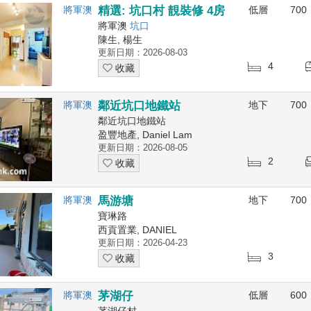
將軍澳
精選: 坑口村 靚裝修 4房
低層
700
將軍澳
坑口
陳生, 楊生
更新日期：2026-08-03
4
收藏
將軍澳
鄰近坑口地鐵站
地下
700
鄰近坑口地鐵站
盈豐地產, Daniel Lam
更新日期：2026-08-05
2
收藏
將軍澳
馬游塘
地下
700
寶琳路
西貢置業, DANIEL
更新日期：2026-04-23
3
收藏
將軍澳
茅湖仔
低層
600
茅湖仔村