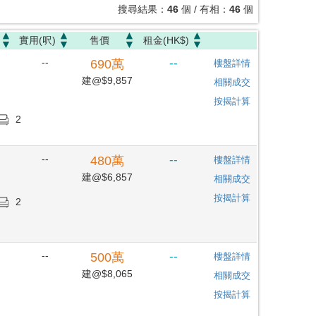
搜尋結果：
46
個 / 有相：
46
個
實用(呎)
售價
租金(HK$)
--
--
690
萬
樓盤詳情
建@$9,857
相關成交
按揭計算
2
--
--
480
萬
樓盤詳情
建@$6,857
相關成交
按揭計算
2
--
--
500
萬
樓盤詳情
建@$8,065
相關成交
按揭計算