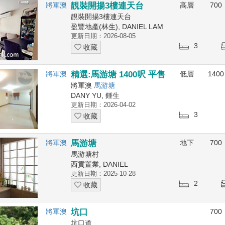
將軍澳
靚裝開揚3樓連天台
高層
700
靚裝開揚3樓連天台
盈豐地產(林生), DANIEL LAM
更新日期：2026-08-05
3
收藏
將軍澳
精選:馬游塘 1400呎 平售
低層
1400
將軍澳
馬游塘
DANY YU, 鍾生
更新日期：2026-04-02
3
收藏
將軍澳
馬游塘
地下
700
馬游塘村
西貢置業, DANIEL
更新日期：2025-10-28
2
收藏
將軍澳
坑口
700
坑口道