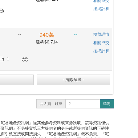
相關成交
按揭計算
--
--
940
萬
樓盤詳情
建@$6,714
相關成交
按揭計算
1
共 3 頁，跳至
確定
『宅谷地產資訊網』從其他參考資料或來源獲取。該等資訊僅供
產資訊網』不另核實第三方提供者的身份或所提供資訊的正確性
訊而引致直接或間接損失，『宅谷地產資訊網』概不負責。『宅