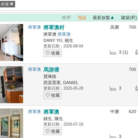
村屋
排序:
預設
最新放盤
建築(呎)
將軍澳
將軍澳村
高層
700
將軍澳
將軍澳
DANY YU, 楊生
更新日期：2026-08-04
3 (1)
收藏
將軍澳
馬游塘
700
寶琳路
西貢置業, DANIEL
3
更新日期：2026-05-28
收藏
將軍澳
將軍澳
中層
620
鍾生, 陳生
更新日期：2026-07-19
收藏
3