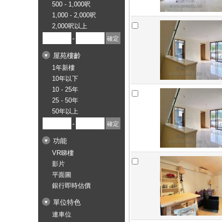
500 - 1,000呎
1,000 - 2,000呎
2,000呎以上
-
屋苑樓齡
1年新樓
10年以下
10 - 25年
25 - 50年
50年以上
-
功能
VR睇樓
影片
平面圖
銀行即時估價
單位特色
連車位