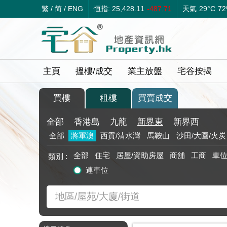
繁
/
简
/
ENG
恒指: 25,428.11
-487.71
天氣
29°C
7
主頁
搵樓/成交
業主放盤
宅谷按揭
買樓
租樓
買賣成交
全部
香港島
九龍
新界東
新界西
全部
將軍澳
西貢/清水灣
馬鞍山
沙田/大圍/火炭
全部
住宅
居屋/資助房屋
商舖
工商
車
類別 :
連車位