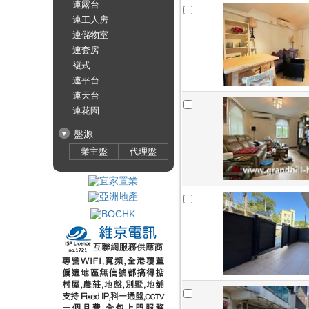
連露台
連工人房
連儲物室
連套房
複式
連平台
連天台
連花園
盤源
業主盤
代理盤