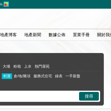
2%
地產博客
地產新聞
數據公佈
置業手冊
關於我
大埔
粉嶺
上水
熱門屋苑
位
村屋
倉/地/雜項
服務式住宅
綠表
一手新盤
搜尋