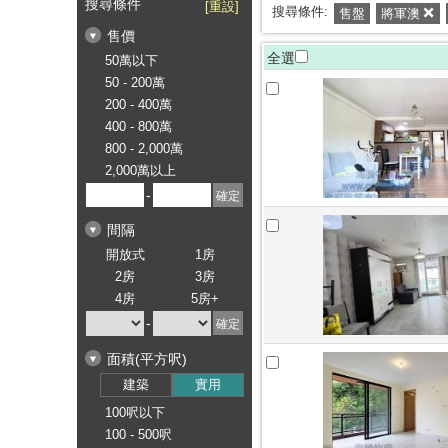
搜尋條件
[重設]
搜尋條件:
售盤
將軍澳
售價
全選
50萬以下
50 - 200萬
200 - 400萬
400 - 800萬
800 - 2,000萬
2,000萬以上
-
間隔
開放式
1房
2房
3房
4房
5房+
-
面積(平方呎)
建築
實用
100呎以下
100 - 500呎