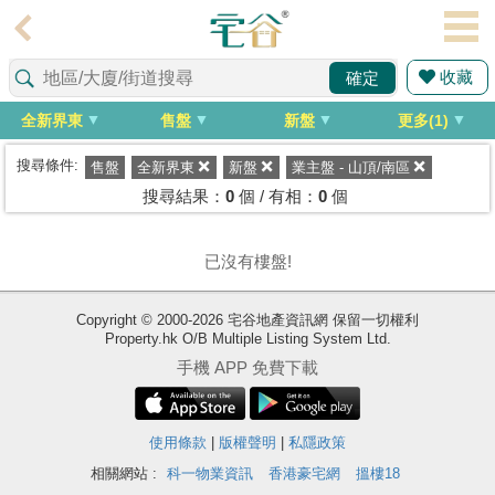
代
理
收藏
確定
主
頁
全新界東
售盤
新盤
更多(1)
搵
搜尋條件:
售盤
全新界東
新盤
業主盤 - 山頂/南區
樓/
搜尋結果：
0
個 / 有相：
0
個
成
交
已沒有樓盤!
業
Copyright © 2000-2026 宅谷地產資訊網 保留一切權利
主
Property.hk O/B Multiple Listing System Ltd.
放
手機 APP 免費下載
盤
宅
使用條款
|
版權聲明
|
私隱政策
谷
相關網站 :
科一物業資訊
香港豪宅網
搵樓18
按