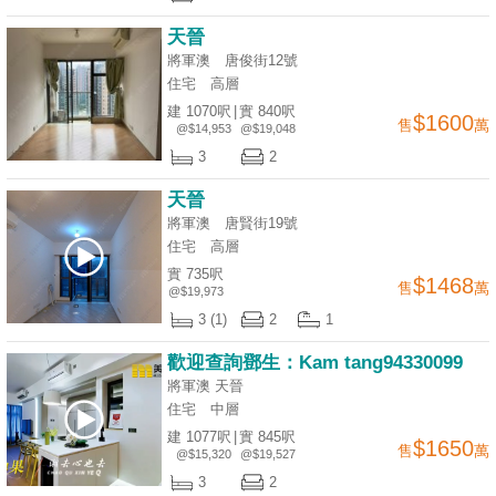
天晉
將軍澳 唐俊街12號
住宅
高層
建 1070呎
|
實 840呎
$1600
售
萬
@$14,953
@$19,048
3
2
天晉
將軍澳 唐賢街19號
住宅
高層
實 735呎
$1468
售
萬
@$19,973
3 (1)
2
1
歡迎查詢鄧生：Kam tang94330099
將軍澳 天晉
住宅
中層
建 1077呎
|
實 845呎
$1650
售
萬
@$15,320
@$19,527
3
2