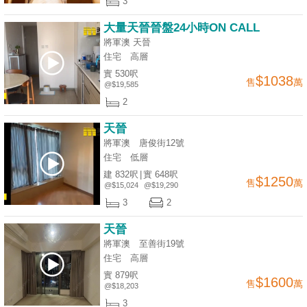
3
大量天晉晉盤24小時ON CALL
將軍澳 天晉
住宅
高層
實 530呎
$1038
售
萬
@$19,585
2
天晉
將軍澳 唐俊街12號
住宅
低層
建 832呎
|
實 648呎
$1250
售
萬
@$15,024
@$19,290
3
2
天晉
將軍澳 至善街19號
住宅
高層
實 879呎
$1600
售
萬
@$18,203
3