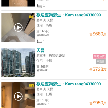
揭
1
歡迎查詢鄧生：Kam tang94330099
地
將軍澳 天晉
產
住宅
高層
博
實 366呎
$680
售
萬
客
@$18,579
1
地
天晉
產
將軍澳 唐賢街19號
即時估價
新
住宅
中層
平面圖
聞
實 366呎
$728
售
萬
@$19,891
數
據
歡迎查詢鄧生：Kam tang94330099
公
將軍澳 天晉
佈
住宅
低層
實 510呎
$950
售
萬
置
@$18,627