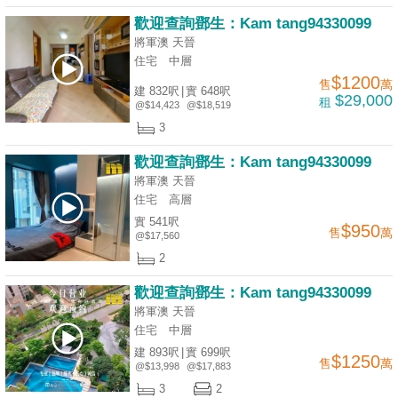
歡迎查詢鄧生：Kam tang94330099
將軍澳 天晉
住宅
中層
$1200
售
萬
建 832呎
|
實 648呎
$29,000
租
@$14,423
@$18,519
3
歡迎查詢鄧生：Kam tang94330099
將軍澳 天晉
住宅
高層
實 541呎
$950
售
萬
@$17,560
2
歡迎查詢鄧生：Kam tang94330099
將軍澳 天晉
住宅
中層
建 893呎
|
實 699呎
$1250
售
萬
@$13,998
@$17,883
3
2