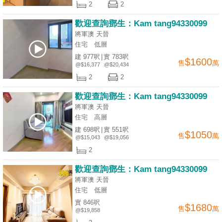
2
2
業
手
歡迎查詢鄧生：Kam tang94330099
冊
將軍澳 天晉
住宅
低層
關
建 977呎
|
實 783呎
$1600
售
萬
@$16,377
@$20,434
於
2
2
我
們
歡迎查詢鄧生：Kam tang94330099
將軍澳 天晉
住宅
高層
建 698呎
|
實 551呎
$1050
售
萬
@$15,043
@$19,056
2
歡迎查詢鄧生：Kam tang94330099
將軍澳 天晉
住宅
低層
實 846呎
$1680
售
萬
@$19,858