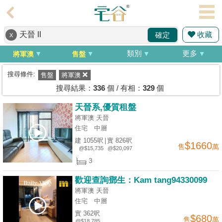
代
理
收藏
x
確定
主
頁
類別
更多
將軍澳
售盤
搵
搜尋條件:
售盤
將軍澳
樓/
搜尋結果：
336
個 / 有相：
329
個
成
天晉系,優質租盤
交
將軍澳 天晉
住宅
中層
業
建 1055呎
|
實 826呎
$1660
售
萬
主
@$15,735
@$20,097
放
3
盤
歡迎查詢鄧生：Kam tang94330099
將軍澳 天晉
宅
住宅
中層
谷
實 362呎
$680
售
萬
按
@$18,785