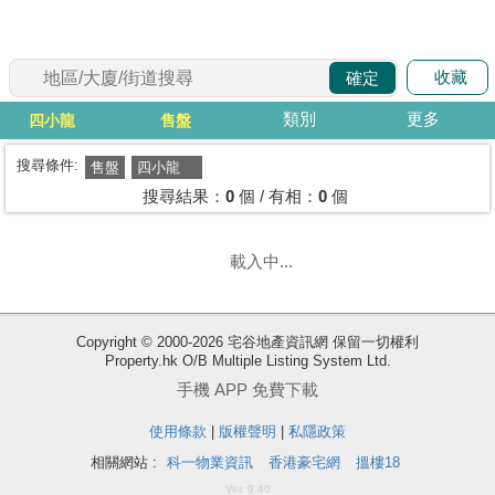
代
理
收藏
確定
主
頁
類別
更多
四小龍
售盤
搵
搜尋條件:
售盤
四小龍
樓/
搜尋結果：
0
個 / 有相：
0
個
成
交
載入中...
業
主
Copyright © 2000-2026 宅谷地產資訊網 保留一切權利
放
Property.hk O/B Multiple Listing System Ltd.
盤
手機 APP 免費下載
使用條款
|
版權聲明
|
私隱政策
宅
谷
相關網站 :
科一物業資訊
香港豪宅網
搵樓18
按
Ver. 9.40