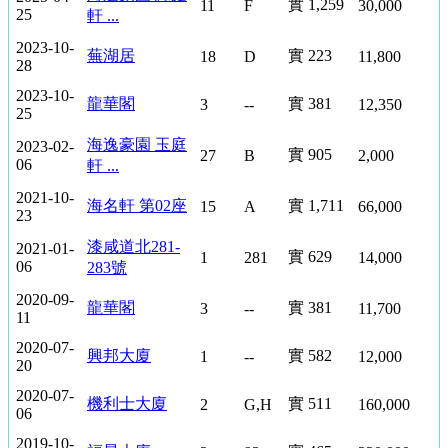
實 1,259
11
F
30,000
25
軒 ...
博
2023-10-
客
蕪湖居
實 223
18
D
11,800
28
博
2023-10-
龍華閣
實 381
3
--
12,350
25
客
主
海逸豪園 玉庭
2023-02-
實 905
27
B
2,000
06
軒 ...
頁
2021-10-
海名軒 第02座
實 1,711
15
A
66,000
所
23
有
漆咸道北281-
2021-01-
實 629
1
281
14,000
回
06
283號
應
2020-09-
龍華閣
實 381
3
--
11,700
11
地
2020-07-
興邦大廈
實 582
產
1
--
12,000
20
論
2020-07-
機利士大廈
實 511
2
G,H
160,000
壇
06
2019-10-