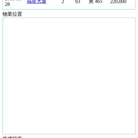
註
福星大廈
實 465
2
93
220,000
28
冊
物業位置
成
為
會
員
地
產
新
聞
數
據
公
佈
置
業