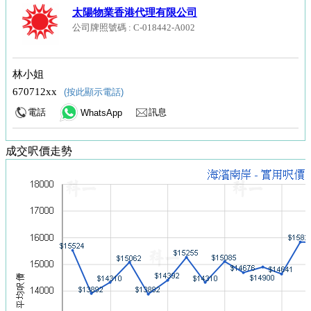
太陽物業香港代理有限公司
合
公司牌照號碼 : C-018442-A002
約
一
林小姐
手
670712xx
(按此顯示電話)
消
電話
訊息
WhatsApp
耗
表
成交呎價走勢
業
主
放
盤
放
盤
主
頁