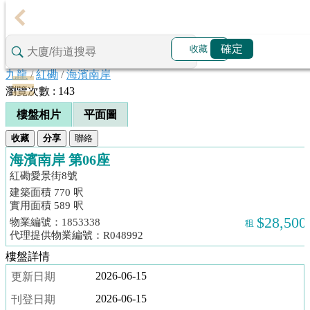
代
理
確定
收藏
主
頁
九龍
/
紅磡
/
海濱南岸
瀏覽次數 : 143
搵
樓盤相片
平面圖
樓/
成
收藏
分享
聯絡
交
海濱南岸 第06座
紅磡愛景街8號
搵
建築面積 770 呎
樓
實用面積 589 呎
$28,500
物業編號：1853338
租
綠
代理提供物業編號：R048992
表
樓盤詳情
居
2026-06-15
更新日期
屋
2026-06-15
刊登日期