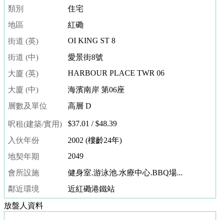
一
類別
住宅
手
地區
紅磡
新
OI KING ST 8
街道 (英)
盤
街道 (中)
愛景街8號
買
HARBOUR PLACE TWR 06
大廈 (英)
賣
成
大廈 (中)
海濱南岸 第06座
交
層數及單位
高層 D
租
$37.01 / $48.39
呎租(建築/實用)
賃
入伙年份
2002 (樓齡24年)
成
2049
地契年期
交
會所設施
健身室.游泳池.水療中心.BBQ場...
臨
鄰近環境
近紅磡港鐵站
時
放盤人資料
買
賣