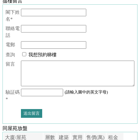
搵樓留言
手
閣下姓
冊
名*
置
聯絡電
話
業
流
電郵
程
查詢
我想預約睇樓
留言
租
樓
vs
買
驗証碼
(請輸入圖中的英文字母)
樓
*
一
手
vs
同屋苑放盤
二
大廈/屋苑
層數
建築
實用
售價(萬)
租金