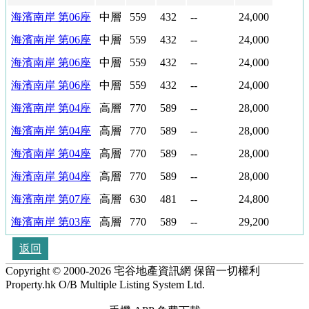
手
海濱南岸 第06座
中層
559
432
--
24,000
睇
海濱南岸 第06座
中層
559
432
--
24,000
樓
海濱南岸 第06座
中層
559
432
--
24,000
書
海濱南岸 第06座
中層
559
432
--
24,000
居
海濱南岸 第04座
高層
770
589
--
28,000
屋
海濱南岸 第04座
高層
770
589
--
28,000
百
科
海濱南岸 第04座
高層
770
589
--
28,000
海濱南岸 第04座
高層
770
589
--
28,000
村
收
屋
海濱南岸 第07座
高層
630
481
--
24,800
藏
海濱南岸 第03座
高層
770
589
--
29,200
物
樓
業
盤
返回
起
Copyright © 2000-2026 宅谷地產資訊網 保留一切權利
繁
底
Property.hk O/B Multiple Listing System Ltd.
體