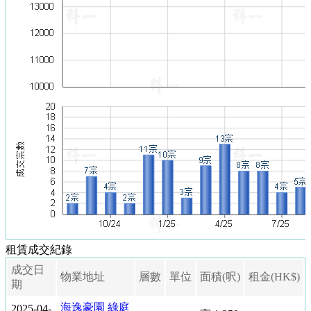
搵
地
產
代
理
刪
除
樓
盤
宅
谷
按
租賃成交紀錄
揭
成交日
物業地址
層數
單位
面積(呎)
租金(HK$)
期
地
海逸豪園 綠庭
產
2025-04-