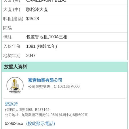
大廈 (英)
CAMELPAINT BLDG
業
大廈 (中)
駱駝漆大廈
手
冊
呎租(建築)
$45.28
間隔
關
包差管地租,100A三相,
備註
於
我
入伙年份
1981 (樓齡45年)
們
地契年期
2047
放盤人資料
嘉壹物業有限公司
公司牌照號碼 : C-102166-A000
鄧詠詩
代理個人牌照號碼 : E487165
公司地址 : 九龍觀塘巧明街94-96號 鴻圖中心6樓609室
929926xx
(按此顯示電話)