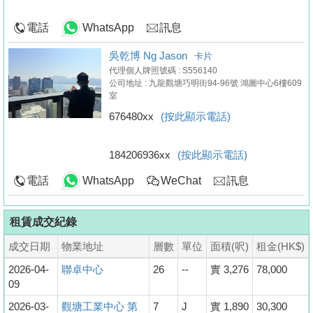
電話
WhatsApp
訊息
吳乾博 Ng Jason
卡片
代理個人牌照號碼 : S556140
公司地址 : 九龍觀塘巧明街94-96號 鴻圖中心6樓609
室
676480xx
(按此顯示電話)
184206936xx
(按此顯示電話)
電話
WhatsApp
WeChat
訊息
租賃成交紀錄
成交日期
物業地址
層數
單位
面積(呎)
租金(HK$)
2026-04-
聯卓中心
26
--
實 3,276
78,000
09
2026-03-
觀塘工業中心 第
7
J
實 1,890
30,300