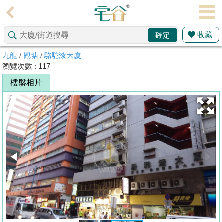
代
理
收藏
確定
主
頁
九龍
/
觀塘
/
駱駝漆大廈
瀏覽次數 : 117
搵
樓盤相片
樓/
成
交
業
主
放
盤
宅
谷
按