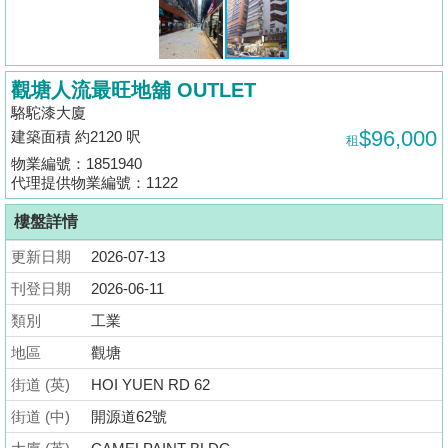
揭
地
觀塘人流最旺地舖 OUTLET
產
駱駝漆大廈
博
$96,000
建築面積 約2120 呎
租
客
物業編號：1851940
代理提供物業編號：1122
地
產
樓盤詳情
新
更新日期
2026-07-13
聞
刊登日期
2026-06-11
數
類別
工業
據
地區
觀塘
公
街道 (英)
HOI YUEN RD 62
佈
街道 (中)
開源道62號
置